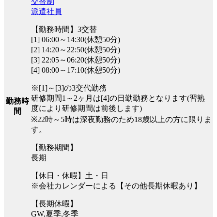
交替制
派遣社員
【勤務時間】3交替
[1] 06:00～14:30(休憩50分)
[2] 14:20～22:50(休憩50分)
[3] 22:05～06:20(休憩50分)
[4] 08:00～17:10(休憩50分)
※[1]～[3]の3交代勤務
研修期間1～2ヶ月は[4]の日勤勤務となります(習熟
勤務時
度により研修期間は前後します)
間
※22時～5時は深夜勤務のため18歳以上の方に限りま
す。
【勤務期間】
長期
【休日・休暇】土・日
※会社カレンダーによる【その他長期休暇あり】
【長期休暇】
GW,夏季,冬季