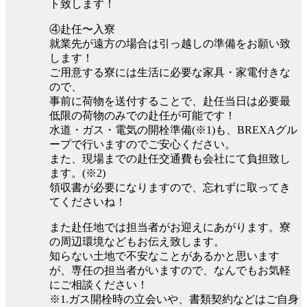
ト致します！
④赴任〜入寮
就業先が遠方の場合は引っ越しの準備をお願い致
します！
ご用意する寮には生活に必要な家具・家電付きな
ので、
事前に荷物を送付することで、赴任当日は必要最
低限の荷物のみでの赴任が可能です！
水道・ガス・電気の開栓準備(※1)も、BREXAグル
ープで行いますのでご安心ください。
また、現場までの赴任交通費も会社にて負担致し
ます。(※2)
領収書が必要になりますので、忘れずに取ってき
てくださいね！
また赴任地では担当者がお迎えにあがります。寮
の周辺環境などもお伝え致します。
知らない土地で不安なことがあるかと思います
が、専任の担当者がいますので、なんでもお気軽
にご相談ください！
※1.ガス開栓時の立会いや、書類契約などはご自身