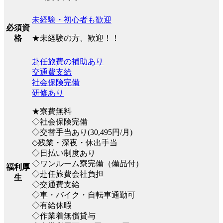
未経験・初心者も歓迎
必須資
★未経験の方、歓迎！！
格
赴任旅費の補助あり
交通費支給
社会保険完備
研修あり
★寮費無料
◇社会保険完備
◇交替手当あり(30,495円/月)
◇残業・深夜・休出手当
◇日払い制度あり
◇ワンルーム寮完備（備品付）
福利厚
◇赴任旅費会社負担
生
◇交通費支給
◇車・バイク・自転車通勤可
◇有給休暇
◇作業着無償貸与