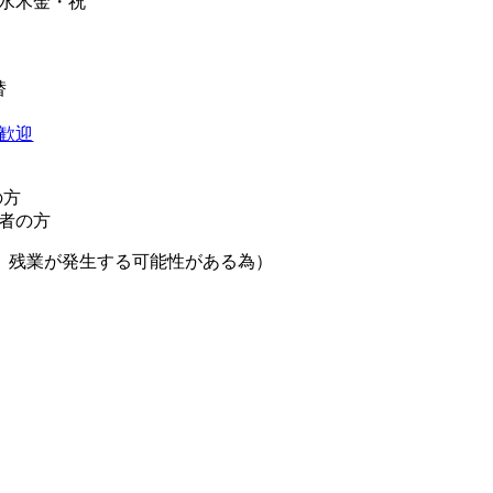
水木金・祝
替
歓迎
の方
者の方
夜、残業が発生する可能性がある為）