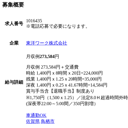
募集概要
1016435
求人番号
※電話応募で必要になります。
東洋ワーク株式会社
企業
月収例
273,584
円
月収例 273,584円＋交通費
時給 1,400円ｘ8時間ｘ20日=224,000円
残業 1,400円ｘ1.25ｘ20時間=35,000円
給与詳細
深夜 1,400円ｘ0.25ｘ41.67時間=14,584円
賞与手当含【退職手当】制度あり
※1,750円（1,500ｘ1.25）／法定8.0Ｈ超過時間外時
(深夜帯22:00～5:00間／350円割増）
車通勤OK
佐賀県
鳥栖市