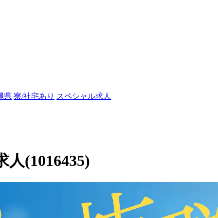
縄県
寮/社宅あり
スペシャル求人
1016435)