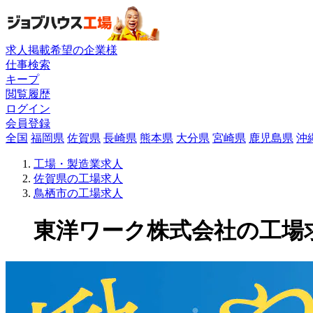
求人掲載希望の企業様
仕事検索
キープ
閲覧履歴
ログイン
会員登録
全国
福岡県
佐賀県
長崎県
熊本県
大分県
宮崎県
鹿児島県
沖
工場・製造業求人
佐賀県の工場求人
鳥栖市の工場求人
東洋ワーク株式会社の工場求人(