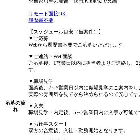
※自家用車の場合：18円/Km単位で支給
リモート面接OK
履歴書不要
【スケジュール目安（当案件）】
▼ご応募
Webから履歴書不要でご応募いただけます。
▼ご連絡・Web面談
ご応募後、1営業日以内に担当者よりご連絡し、2
す。
▼職場見学
面談後、2～5営業日以内に職場見学のご案内をし
実際の雰囲気を見てから決められるので安心です
応募の流
▼入寮
れ
職場見学・内定後、5～7営業日内に入寮が可能で
▼お仕事スタート
双方の合意後、入社・勤務開始となります。