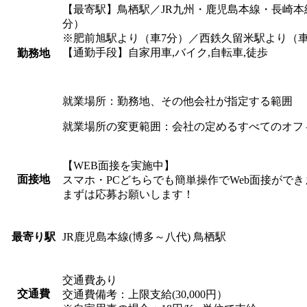
【最寄駅】鳥栖駅／JR九州・鹿児島本線・長崎本線
分）
※肥前旭駅より（車7分）／西鉄久留米駅より（車
【通勤手段】自家用車,バイク,自転車,徒歩
勤務地
就業場所：勤務地、その他会社が指定する範囲
就業場所の変更範囲：会社の定めるすべてのオフ
【WEB面接を実施中】
面接地
スマホ・PCどちらでも簡単操作でWeb面接ができ
まずは応募お願いします！
JR鹿児島本線(博多～八代) 鳥栖駅
最寄り駅
交通費あり
交通費
交通費備考：上限支給(30,000円）