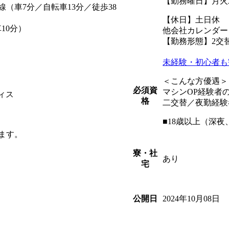
【勤務曜日】月火
（車7分／自転車13分／徒歩38
【休日】土日休
10分）
他会社カレンダー
【勤務形態】2交
未経験・初心者も
＜こんな方優遇＞
必須資
マシンOP経験者
ィス
格
二交替／夜勤経験
■18歳以上（深
ます。
寮・社
あり
宅
2024年10月08日
公開日