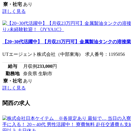
寮・社宅
あり
詳しく見る
【20~30代活躍中】【月収23万円可】金属製油タンクの溶接業務
UTエージェント株式会社（中部東海) 求人番号：1195056
給与
月収例
233,000
円
勤務地
奈良県 生駒市
寮・社宅
あり
詳しく見る
関西の求人