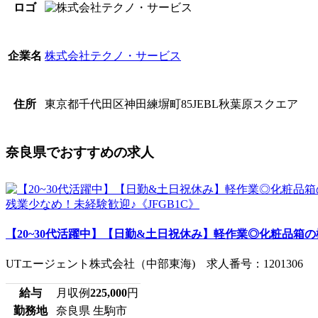
ロゴ
株式会社テクノ・サービス
企業名
東京都千代田区神田練塀町85JEBL秋葉原スクエア
住所
奈良県でおすすめの求人
【20~30代活躍中】【日勤&土日祝休み】軽作業◎化粧品箱の検
UTエージェント株式会社（中部東海) 求人番号：1201306
給与
月収例
225,000
円
勤務地
奈良県 生駒市