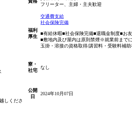
資格
フリーター、主婦・主夫歓迎
交通費支給
社会保険完備
福利
■有給休暇■社会保険完備■退職金制度■お
厚生
■敷地内及び屋内は原則禁煙※就業前まで
玉掛・溶接の資格取得/講習料・受験料補助
寮・
なし
社宅
ス
公開
2024年10月07日
日
越しくださ