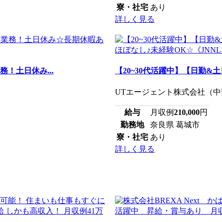
寮・社宅
あり
詳しく見る
！土日休み...
【20~30代活躍中】【日勤&
UTエージェント株式会社（中部
給与
月収例
210,000
円
勤務地
奈良県 葛城市
寮・社宅
あり
詳しく見る