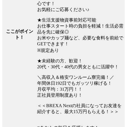
心です！
お気軽にご応募ください♪
★生活支援物資事前対応可能
お仕事スタート時の負担を軽減！生活必需
ここがポイン
品を先に確保◎
ト！
お米やカップ麺など、必要な食料を前給で
GETできます！
※規定あり
★未経験の方、歓迎！
20代・30代・40代の男女ともに活躍中！
＼高収入＆格安ワンルーム寮完備！／
年間休日192日でもガッツリ稼げる！
月収平均：31万円！！
正社員登用制度あり！
＜＜BREXA Nextの社員になってお友達を
紹介すると、最大15万円もらえる！＞＞