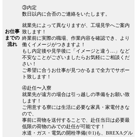
③内定
数日以内に合否のご連絡をいたします。
就業先によって異なりますが、工場見学へご案内
お仕事
致します！
までの
終業前に実際の職場、作業内容を確認でき、より
流れ
働くイメージがつきますよ！
もし内定後や見学後に「イメージと違う…」など
不安なことがございましたらお気軽にご相談くだ
さい！
ご希望に合うお仕事が見つかるまで全力でサポー
ト致します！
④赴任〜入寮
就業先が遠方の場合は引っ越しの準備をお願い致
します！
ご用意する寮には生活に必要な家具・家電付きな
ので、
事前に荷物を送付することで、赴任当日は必要最
低限の荷物のみでの赴任が可能です！
水道・ガス・電気の開栓準備(※1)も、BREXAグル