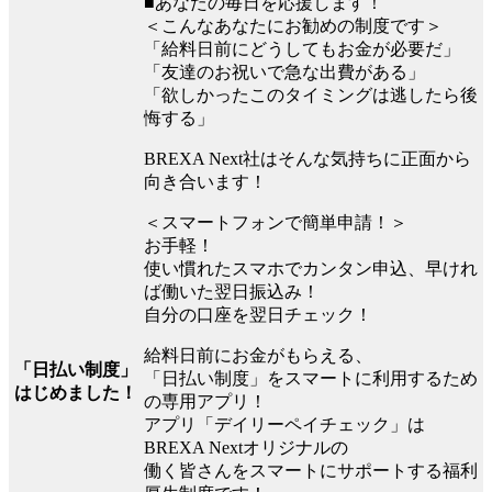
■あなたの毎日を応援します！
＜こんなあなたにお勧めの制度です＞
「給料日前にどうしてもお金が必要だ」
「友達のお祝いで急な出費がある」
「欲しかったこのタイミングは逃したら後
悔する」
BREXA Next社はそんな気持ちに正面から
向き合います！
＜スマートフォンで簡単申請！＞
お手軽！
使い慣れたスマホでカンタン申込、早けれ
ば働いた翌日振込み！
自分の口座を翌日チェック！
給料日前にお金がもらえる、
「日払い制度」
「日払い制度」をスマートに利用するため
はじめました！
の専用アプリ！
アプリ「デイリーペイチェック」は
BREXA Nextオリジナルの
働く皆さんをスマートにサポートする福利