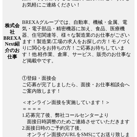
お気軽にご連絡ください！
BREXAグループでは、自動車、機械・金属、電
株式会
気・電子部品・精密機器に加え、食品、医療機
社
器、住宅関連等、様々な製造業のお仕事がござい
BREXA
ます！製造業/工場の求人をお探しの方！モノづく
Next紹
りに関心をお持ちの方！ご応募お待ちしていま
介のお
す！他.軽作業、倉庫、サービス、販売のお仕事な
仕事
ど掲載中です。
①登録・面接会
ご応募が完了しましたら、面接・お仕事相談会へ
ご案内致します！
＜オンライン面接を実施しています！＞
＝＝＝＝
1.応募完了後、弊社コールセンターより
面接日時調整のためご連絡させていただきます
2.面接日時のご予約完了後、
オンライン面接のURLをSMSにてお送り致しま