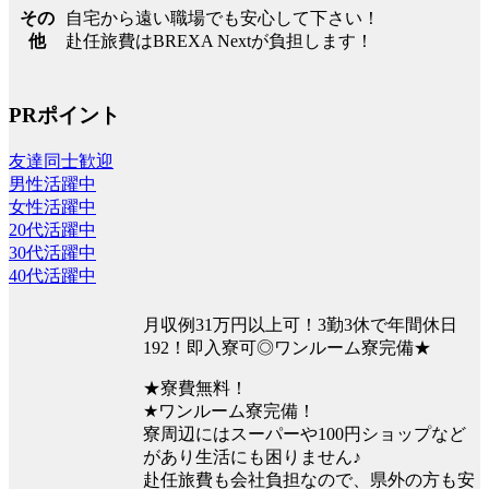
自宅から遠い職場でも安心して下さい！
その
赴任旅費はBREXA Nextが負担します！
他
PRポイント
友達同士歓迎
男性活躍中
女性活躍中
20代活躍中
30代活躍中
40代活躍中
月収例31万円以上可！3勤3休で年間休日
192！即入寮可◎ワンルーム寮完備★
★寮費無料！
★ワンルーム寮完備！
寮周辺にはスーパーや100円ショップなど
があり生活にも困りません♪
赴任旅費も会社負担なので、県外の方も安