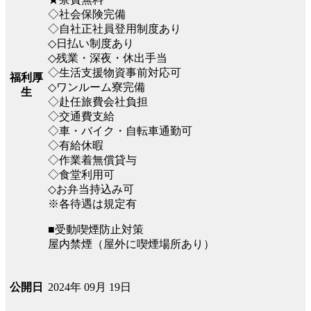
◇社会保険完備
◇自社正社員登用制度あり
◇日払い制度あり
◇残業・深夜・休出手当
◇生活支援物資事前対応可
福利厚
◇ワンルーム寮完備
生
◇赴任旅費会社負担
◇交通費支給
◇車・バイク・自転車通勤可
◇有給休暇
◇作業着無償貸与
◇食堂利用可
◇お弁当持込み可
※各待遇は規定有
■受動喫煙防止対策
屋内禁煙（屋外に喫煙場所あり）
2024年 09月 19日
公開日