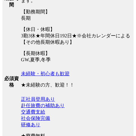
ます。
間
【勤務期間】
長期
【休日・休暇】
3勤3休★年間休日192日★※会社カレンダーによる
【その他長期休暇あり】
【長期休暇】
GW,夏季,冬季
未経験・初心者も歓迎
必須資
★未経験の方、歓迎！！
格
正社員登用あり
赴任旅費の補助あり
交通費支給
社会保険完備
研修あり
★寮費無料