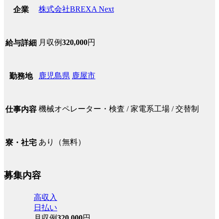
株式会社BREXA Next
企業
月収例
320,000
円
給与詳細
鹿児島県
鹿屋市
勤務地
機械オペレーター・検査 / 家電系工場 / 交替制
仕事内容
あり（無料）
寮・社宅
募集内容
高収入
日払い
月収例
320,000
円