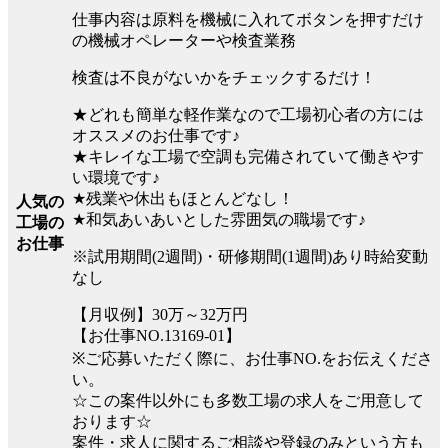
仕事内容は原料を機械に入れてボタンを押すだけ
の機械オペレーターや検査業務
検査は不良がないかをチェックするだけ！
★どれも簡単な軽作業なので工場初心者の方には
オススメのお仕事です♪
★キレイな工場で空調も完備されていて働きやす
い環境です♪
★残業や休出もほとんどなし！
人気の
★和気あいあいとした雰囲気の職場です♪
工場の
お仕事
※試用期間(2週間)・研修期間(1週間)あり時給変動
なし
【月収例】30万～32万円
【お仕事NO.13169-01】
※ご応募いただく際に、お仕事NO.をお伝えくださ
い。
☆この案件以外にも多数工場の求人をご用意して
おります☆
案件・求人に関するご相談や登録のみという方も