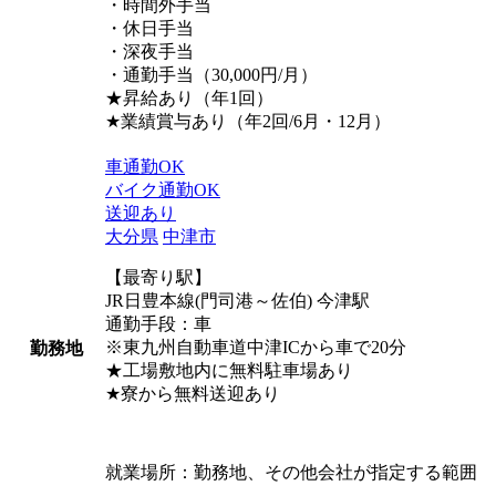
・時間外手当
・休日手当
・深夜手当
・通勤手当（30,000円/月）
★昇給あり（年1回）
★業績賞与あり（年2回/6月・12月）
車通勤OK
バイク通勤OK
送迎あり
大分県
中津市
【最寄り駅】
JR日豊本線(門司港～佐伯) 今津駅
通勤手段：車
※東九州自動車道中津ICから車で20分
勤務地
★工場敷地内に無料駐車場あり
★寮から無料送迎あり
就業場所：勤務地、その他会社が指定する範囲