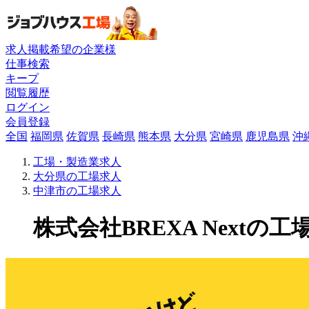
求人掲載希望の企業様
仕事検索
キープ
閲覧履歴
ログイン
会員登録
全国
福岡県
佐賀県
長崎県
熊本県
大分県
宮崎県
鹿児島県
沖
工場・製造業求人
大分県の工場求人
中津市の工場求人
株式会社BREXA Nextの工場求人