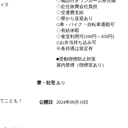
◇備品付きワンルーム寮完備
ィス
◇赴任旅費会社負担
◇交通費支給
◇寮から送迎あり
◇車・バイク・自転車通勤可
◇有給休暇
◇食堂利用可(160円～450円)
◇お弁当持ち込み可
※各待遇は規定有
■受動喫煙防止対策
屋内禁煙（喫煙室あり）
あり
寮・社宅
てことも！
2024年09月19日
公開日