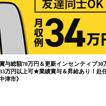
賞与総額70万円＆更新インセンティブ3
33万円以上可★業績賞与＆昇給あり！赴
中津市》