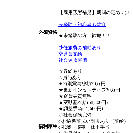
【雇用形態補足】期間の定め：無
未経験・初心者も歓迎
必須資格
★未経験の方、歓迎！！
赴任旅費の補助あり
交通費支給
社会保険完備
☆昇給あり
☆賞与あり
★特別賞与総額70万円
★更新インセンティブ30万円
★寮費実質無料
★変動基本給(58,800円)
★調整手当(15,600円)
◇社会保険完備
◇お給料前払い制度あり（前給）
福利厚生
◇残業・深夜・休出手当