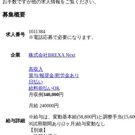
お手数ですが他の求人情報をご覧ください。
募集概要
1011384
求人番号
※電話応募で必要になります。
株式会社BREXA Next
企業
高収入
賞与/報奨金/慰労金あり
日払い
給料前払いOK
月収例
340,000
円
月給 240000円
※給与は、変動基本給(58,800円)と調整手当(15,
給与詳細
※試用期間あり(2ヶ月)給与変動なし
【別途】