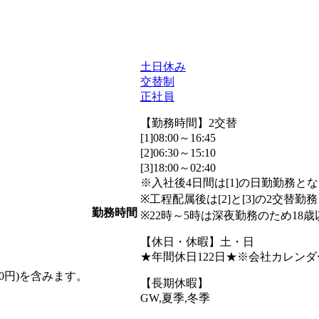
土日休み
交替制
正社員
【勤務時間】2交替
[1]08:00～16:45
[2]06:30～15:10
[3]18:00～02:40
※入社後4日間は[1]の日勤勤務と
※工程配属後は[2]と[3]の2交替
勤務時間
※22時～5時は深夜勤務のため18
【休日・休暇】土・日
★年間休日122日★※会社カレン
600円)を含みます。
【長期休暇】
GW,夏季,冬季