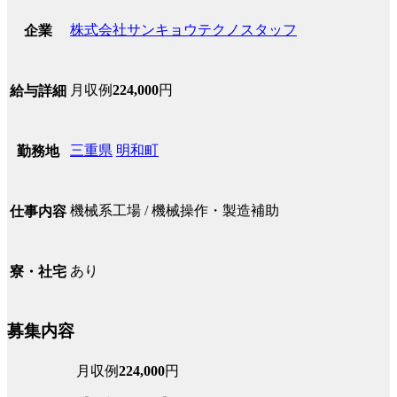
株式会社サンキョウテクノスタッフ
企業
月収例
224,000
円
給与詳細
三重県
明和町
勤務地
機械系工場 / 機械操作・製造補助
仕事内容
あり
寮・社宅
募集内容
月収例
224,000
円