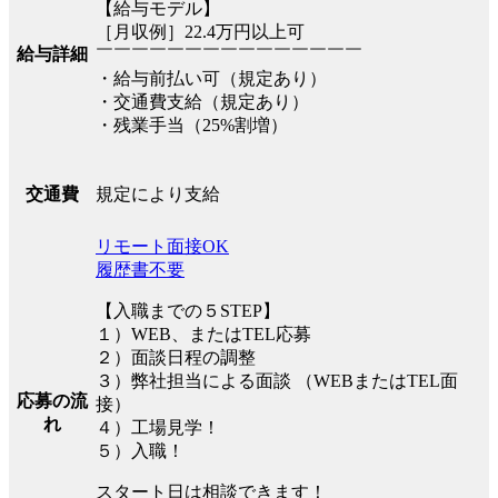
【給与モデル】
［月収例］22.4万円以上可
給与詳細
￣￣￣￣￣￣￣￣￣￣￣￣￣￣￣
・給与前払い可（規定あり）
・交通費支給（規定あり）
・残業手当（25%割増）
規定により支給
交通費
リモート面接OK
履歴書不要
【入職までの５STEP】
１）WEB、またはTEL応募
２）面談日程の調整
３）弊社担当による面談 （WEBまたはTEL面
応募の流
接）
れ
４）工場見学！
５）入職！
スタート日は相談できます！