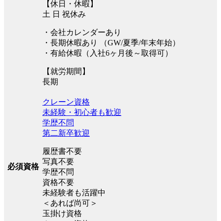
【休日・休暇】
土 日 祝休み
・会社カレンダーあり
・長期休暇あり （GW/夏季/年末年始）
・有給休暇（入社6ヶ月後～取得可）
【就労期間】
長期
クレーン資格
未経験・初心者も歓迎
学歴不問
第二新卒歓迎
履歴書不要
写真不要
必須資格
学歴不問
資格不要
未経験者も活躍中
＜あれば尚可＞
玉掛け資格