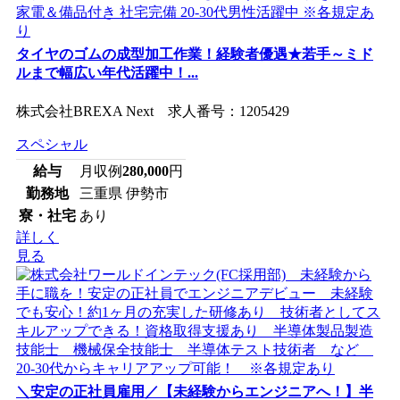
タイヤのゴムの成型加工作業！経験者優遇★若手～ミド
ルまで幅広い年代活躍中！...
株式会社BREXA Next 求人番号：1205429
スペシャル
給与
月収例
280,000
円
勤務地
三重県 伊勢市
寮・社宅
あり
詳しく
見る
＼安定の正社員雇用／【未経験からエンジニアへ！】半