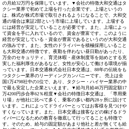
の月給32万円を保障しています。▼会社の特徴大和交通はタ
クシー業界で初めて上場を行った企業です。上場というの
は、株式が株式市場で取引されるようになることで、大和交
通の場合は東証2部という市場に上場しています。上場する
には経営が安定していることが必要です。また、上場によっ
て資金を手に入れているので、資金が豊富です。このように
経営が安定している・資金が豊富であるというのが大和交通
の強みです。また、女性のドライバーを積極採用しいること
も大和交通の特徴です。夜勤を伴わない昼日勤があったり、
万全のセキュリティ、育児休暇・産休制度等を始めとする充
実した福利厚生があるなど、女性が安心して働ける環境が揃
っています。日本交通株式会社日本交通は、88年の伝統をも
つタクシー業界のリーディングカンパニーです。 売上は全
国1万4798社中の1位で、あり、タクシー・ハイヤー業界の中
で最も安定した企業といえます。▼給与月給46万円固定額17
万4200円歩合率62％程度▼会社の特徴日本交通は、「専用乗
り場」が他社に比べて多く、乗客の多い都内28ヶ所に設けて
います。これによってドライバーとってはお客様を見つけや
すくなっています。また、日本交通は接客などの稼げるドラ
イバーになるための教育を徹底して行ってることも特徴で
す。そのため、給与の固定額があまり他社と差が無くても給