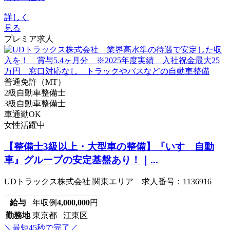
詳しく
見る
プレミア求人
普通免許（MT）
2級自動車整備士
3級自動車整備士
車通勤OK
女性活躍中
【整備士3級以上・大型車の整備】『いすゞ自動
車』グループの安定基盤あり！｜...
UDトラックス株式会社 関東エリア 求人番号：1136916
給与
年収例
4,000,000
円
勤務地
東京都 江東区
＼最短45秒で完了／