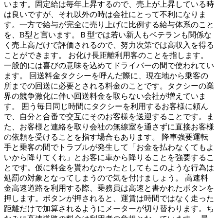
います。固定給は毎年上昇するので、売上が上昇している時
は良いですが、それ以外の時は会社にとって不利になりま
す。一方で給与が完全に売り上げに比例する給与体系のこと
を、B型と言います。Ｂ型では若い新人もベテランも関係な
く売上高だけで評価されるので、努力次第では高収入を得る
ことができます。 お化け長距離利用客のことを指します。
一般的には喜びの意味を込めてドライバーの間で使われてい
ます。 回送料金タクシーを呼んだ際に、現在地から乗客の
所までの回送に必要とされる料金のことです。タクシーの業
界の競争激化に伴い回送料金を取らない会社が増えていま
す。 囲う毎日同じ時間にタクシーを利用するお客様に頼ん
で、自分と合番で交互にそのお客様を送迎することです。ま
た、お客様と連絡を取り会社の無線室を通さずに直接お客様
の依頼を受けることを指す場合もあります。 降車強要運転
手と乗客の間でトラブルが発生して「お金を払わなくてもよ
いから降りてくれ」とお客に車から降りることを強要するこ
とです。仮に料金を貰わなかったとしてもこのような行為は
処罰の対象となってしまうので気を付けましょう。 高速料
金高速道路を利用する際、乗務員は高速と書かれたボタンを
押します。ボタンが押されると、運賃は時間ではなく走った
距離だけで加算されるようにメーターが切り替わります。ち