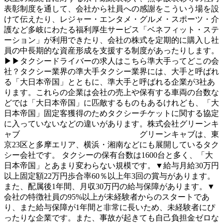
表彰制度を通して、会社から社員への感謝をこういう場を設
けて伝えたり、レジャー・エンタメ・グルメ・スポーツ・介
護など多岐にわたる福利厚生サービス「ベネフィット・ステ
ーション」が利用できたり、会社の株式を定期的に購入し社
員の中長期的な資産形成を支援する制度があったりします。
▶▶タクシードライバーの求人はこちら準大手ってどこの会
社？タクシー業界の準大手タクシー業界には、大手と呼ばれ
る「大日本帝国」とともに、準大手と呼ばれる企業が3社あ
ります。これらの企業は会社の売上や保有する車両の台数な
どでは「大日本帝国」に匹敵するものもあるけれども、「大
日本帝国」固定客獲得のためタクシーチケットに関する協定
に入っていないなどの違いがあります。株式会社グリーンキ
ャブ グリーンキャブは、東
京23区と多摩エリア、横浜・湘南などにも展開しているタク
シー会社です。 タクシーの保有台数は1600台と多く、「大
日本帝国」とあまり変わらない規模です。▼給与月給30万円
以上固定額22万円歩合率60％以上年3回の賞与があります。
また、配属後1年間、月収30万円の給与保障があります。▼
会社の特徴社員の95%以上が未経験者からのスタートであ
り、また給与保障が1年間と非常に長いため、未経験者にぴ
ったりな企業です。また、事故が起きても自己負担金ゼロな