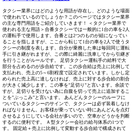
タクシー業界にはどのような用語が存在し、どのような場面
で使われているのでしょうか？このページではタクシー業界
の主な専門用語をご紹介していきます！ ＜タクシー業界で
使われる主な用語＞合番タクシーでは一般的に1台の車を2人
の運転手で使用します。合番とは2つのものが組になってい
ることを指しますが、ここから転じて1台の車を2人で使うタ
クシーの制度を表します。自分が乗務した車は毎回同じ運転
手に引き継がれますが、この際に綺麗に洗車してから引継ぎ
を行うことがルールです。 足切タクシー運転手の給料で大
部分を占めるのが歩合給です。この歩合給は売上に比例して
支払われ、売上の5～6割程度で設定されています。しかし定
められた売上高に達しなければ、売上に対する歩合給の割合
が大きく減少します。この事を”足切り”と言います。余談で
すが、足切りを受けない為に自腹を切って売上に追加するこ
とを”ぶっこみ”と言います。 あんどんタクシーのルーフに
ついているタクシーのサインで、タクシーは必ず装着しなけ
ればなりません。お客様が乗っていない時にあんどんを点灯
させるようにしている会社が多いので、空車かどうかを判断
するのに便利です。 Ａ型タクシー会社の給与体系の1つで
す。 固定給＋売上に比例して変動する歩合給で構成されて