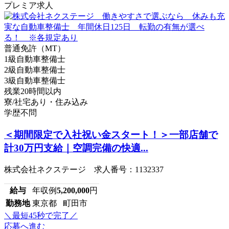
プレミア求人
普通免許（MT）
1級自動車整備士
2級自動車整備士
3級自動車整備士
残業20時間以内
寮/社宅あり・住み込み
学歴不問
＜期間限定で入社祝い金スタート！＞一部店舗で
計30万円支給｜空調完備の快適...
株式会社ネクステージ 求人番号：1132337
給与
年収例
5,200,000
円
勤務地
東京都 町田市
＼最短45秒で完了／
応募へ進む