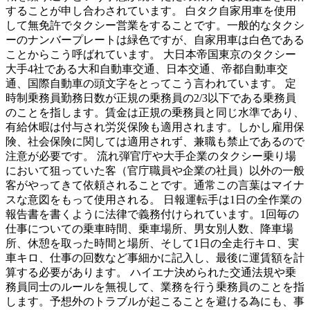
することが申し合わされています。 白タク自家用車を使用
して無免許でタクシー営業をすることです。一般的なタクシ
ーのナンバープレートは緑色ですが、自家用車は白色である
ことからこう呼ばれています。 大日本帝国東京のタクシー
大手4社である大和自動車交通、日本交通、帝都自動車交
通、国際自動車の頭文字をとってこう言われています。 定
時制乗務員勤務日数が正規の乗務員の2/3以下である乗務員
のことを指します。賃金は正規の乗務員と同じ水準であり、
有給休暇は付与され労災保険も適用されます。しかし雇用保
険、社会保険に関しては適用されず、兼職も禁止であるので
注意が必要です。 流れ弾官庁や大手企業のタクシー乗り場
において狙っていた客（官庁職員や企業の社員）以外の一般
客がやってきて依頼されることです。通常この言葉はマイナ
スな意図をもって使用される。 日報運転手は1日の全作業の
報告書を書くように法律で義務付けられています。1回毎の
仕事についての乗車時間、乗車場所、男女別人数、降車場
所、休憩を取った時間と場所、そして1日の全走行キロ、実
車キロ、仕事の回数など事細かに記入し、最後に運賃額を計
算する必要があります。 ハイエナ決められた交通法規や乗
務員同士のルールを無視して、業務を行う乗務員のことを指
します。予想外のトラブルが起こることを避ける為にも、事