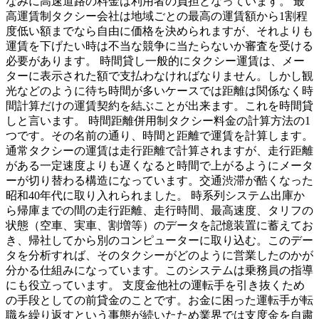
なみに高速道路の料金は利用者の負担となっています。 最
高運賃制タクシー会社は地域ごとの最高の運賃額から1割程
度低い額までなら自由に価格を決められますが、それよりも
運賃を下げたい時は不当な競争に当たらないか審査を受ける
必要があります。 時間貸し一般的にタクシー運賃は、メー
ターに表示された額で支払わなければなりません。しかし観
光などのように待ち時間が多いケースでは距離は関係なく時
間計算だけの運賃契約を結ぶことが出来ます。これを時間貸
しと言います。 時間距離併用制タクシー料金の計算方法の1
つです。その名前の通り、時間と距離で運賃を計算します。
通常タクシーの運賃は走行距離で計算されますが、走行距離
がある一定速度よりも遅くなると時間で上がるようにメータ
ーが切り替わる構造になっています。交通渋滞が酷くなった
昭和40年代に取り入れられました。 時系列システム出庫か
ら帰庫までの間の走行距離、走行時間、最高速度、タリフの
状態（空車、実車、割増等）のデータを記憶装置に蓄えてお
き、帰社してから別のコンピューターに取り込む。このデー
タを分析すれば、そのタクシーがどのように営業したのかが
分かる仕組みになっています。このシステムは乗務員の指導
にも役立っています。 支度金他社の運転手を引き抜くため
の手段としての前貸金のことです。お金に困った運転手が転
職を繰り返すという事態が続いたため業界では支度金を自粛