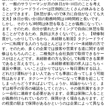
す。一般のサラリーマンが月の休日が8~10日のことを考え
ると、タクシードライバーは圧倒的にたくさんの休みをとる
ことができます。【休憩が多いので体力に自信がなくても大
丈夫】休日が長い分1回の勤務時間は18時間程と長いです。
しかし、そのうち3時間は休憩を取ることが義務になってい
ます。そのため、自分が疲れたタイミングで自由に休憩を取
ることができるため、負担は大きくないでしょう。【研修制
度がしっかりしているから、未経験も歓迎】タクシードライ
バーに転職する人のうちほとんどはドライバー未経験の方で
す。そのため、多くの企業では接客や営業する道に関する研
修はもちろんのこと、二種免許も会社負担で取得できるケー
スがほとんどです。未経験者の方も安心して転職できる業界
であると言えるでしょう。→未経験者歓迎の求人はこちら＜
違反や事故、いいことばかりではない＞毎日運転する以上、
どれだけ運転がうまい人であっても事故に合ってしまう可能
性はあります。タクシードライバーになって事故を起こして
しまったらどうすればよいでしょうか。結論からいうと、ま
ずは相手の安否の確認をしてください。その後所属するタク
シー会社に連絡する必要があります。企業は保険に入ること
が義務付けられているので、保障がきく場合もあります。ど
の程度の額まで保障があるかというのは企業によって異なる