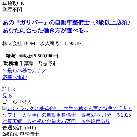
車通勤OK
学歴不問
あの『ガリバー』の自動車整備士〈3級以上必須〉
あなたに合った働き方が選べる...
株式会社IDOM 求人番号：1196787
給与
年収例
5,500,000
円
勤務地
千葉県 習志野市
＼最短45秒で完了／
応募へ進む
詳しく
見る
ゴールド求人
普通免許（MT）
2級自動車整備士