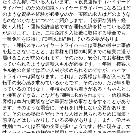
たくさん稼いでいる人もいます。＜役員運転手（ハイヤード
ライバー）のための知識＞ハイヤードライバーになるにはど
のような資格や経験が必要なのか・実際の求人はどのような
ものなのかなどについてご紹介します。【必要な資格・経
験・人格】・運転免許当然ですが運転免許を持っている必要
があります。また、二種免許を入社後に取得する場合でも、
一種免許を取得して3年以上経過している必要がありま
す。・運転スキルハイヤードライバーには業務の最中に事故
を起こさないことと、お客様を目標の時間までに確実に送り
届けることが求められます。そのため、安心してお客様が乗
っていられるような運転スキルが必要です。・年齢・接客ス
キル他の企業では若い人材が求められるのですが、ハイヤー
ドライバーは異なります。これは、お客様は年季が入った運
転手の安心感を求めているからです。そのため、ただ年を取
っているのではなく、年相応の落ち着きがある・ちゃんとし
た接客ができることなども同時に求められます。・信頼感お
客様は車内で商談などの重要な決め事などをすることがあり
ます。そのような場合に、それを口外しない必要がありま
す。そのため秘密を守れそうな人物と見られるために服装・
態度などはしっかりしている必要があります。また、学歴や
性別については不問の企業が多いようです。特に現在は、女
性ドライバーを積極的に採用している企業もあるので是非女