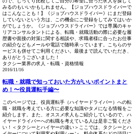
ので、じっくり比較してご自分の希望に合った求人を探して
みるのもいいかもしれません。【ジョブハウスドライバーで
はこんなことも！】《ジョブハウスドライバー》にまだ登録
していないという方は、この機会にご登録をしてみてはいか
がでしょうか。《ジョブハウスドライバー》では専属のキャ
リアコンサルタントによる、転職・就職活動の際に必要な履
歴書や面接の対策に関する相談や、求職者様に合ったお仕事
の紹介などもメールや電話で随時承っています。こちらのサ
ービスも併せてご利用ください。最後まで読んでいただき、
ありがとうございました！
タクシー業界の求人・転職・資格情報
2016/11/16
転職・就職で知っておいた方がいいポイントまと
め！〜役員運転手編〜
このページでは、役員運転手（ハイヤードライバー）への転
職・就職を考えている方に必要な知識やタメになる情報をご
紹介します。また、オススメ求人もご紹介しているので、ハ
イヤードライバーへの転職を考えている人は是非ご覧くださ
い！＜タクシーとハイヤーの違い＞ここでは、タクシーとハ
イヤーについて利用客や利用シーン、料金体系などの項目に