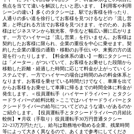
焦点を当てて違いを解説したいと思います。【利用客や利用
シーンの違い】多くのタクシーは、駅でお客様を待ったり、
人通りの多い道を徐行してお客様を見つけるなどの「流し営
業」と呼ばれる方法でお客様を見つけます。そのため、お客
様はビジネスマンから観光客、学生など幅広い層に広がりま
す。一方でハイヤーは「流し営業」を行いません。お客様は
契約したお客様に限られ、企業の重役を中心に乗せます。契
約した企業の重役の通勤・移動のお手伝いや、来賓の方の送
迎を行ったりします。【料金体系の違い】一般にタクシーに
は「メーター」がついていて、お客様をお乗せした段階から
移動した距離・経過した時間に応じて料金が上がっていくシ
ステムです。一方でハイヤーの場合は時間のみの料金体系と
なります。お客様を乗せている時間だけでなく、車庫を出て
からお客様をお乗せして車庫に帰るまでの時間全体に料金が
発生します。＜役員運転手（ハイヤードライバー）とタクシ
ードライバーの給料比較＞ここではハイヤードライバーとタ
クシードライバーの給与についてどのような違いがあるのか
ご紹介します。【役員運転手とタクシードライバーの月給比
較例】▼月収（手取り）役員運転手30万円普通タクシー
22~23万万円ただし、給与は勤務地や勤める企業、残業時間
等によって大きく異なるので、あくまで参考にしてくださ