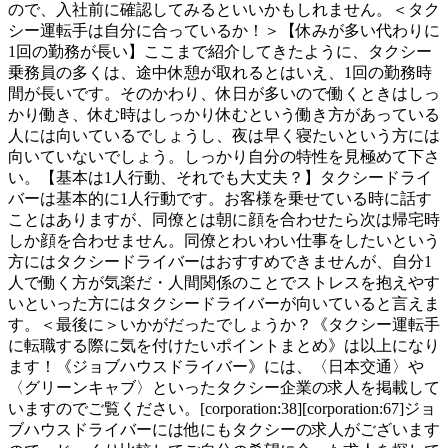
ので、入社前に確認してみるといいかもしれません。＜タク
シー運転手は自分に合っているか！＞【休みが多い代わりに
1回の勤務が長い】ここまで紹介してきたように、タクシー
乗務員の多くは、途中休憩が取れるとはいえ、1回の勤務時
間が長いです。そのかわり、休日が多いので働くときはしっ
かり働き、休む時はしっかり休むという働き方があっている
人には向いているでしょうし、夜は早く寝たいという方には
向いていないでしょう。しっかり自分の特性を見極めて下さ
い。【基本は1人行動、それでも大丈夫？】タクシードライ
バーは基本的に1人行動です。お客様を乗せている時に話す
ことはありますが、同僚とは朝に顔を合わせたら次は帰宅時
しか顔を合わせません。同僚とわいわい仕事をしたいという
方にはタクシードライバーはおすすめできませんが、自分1
人で働く方が気楽だ・人間関係のことでストレスを抱えやす
いといった方にはタクシードライバーが向いていると言えま
す。＜最後に＞いかがだったでしょうか？《タクシー運転手
に転職する際に気を付けたいポイントまとめ》は以上になり
ます！《ジョブハウスドライバー》には、〈日本交通〉や
〈グリーンキャブ〉といったタクシー企業の求人を掲載して
いますのでご覧ください。[corporation:38][corporation:67]ジョ
ブハウスドライバーには他にもタクシーの求人がございます