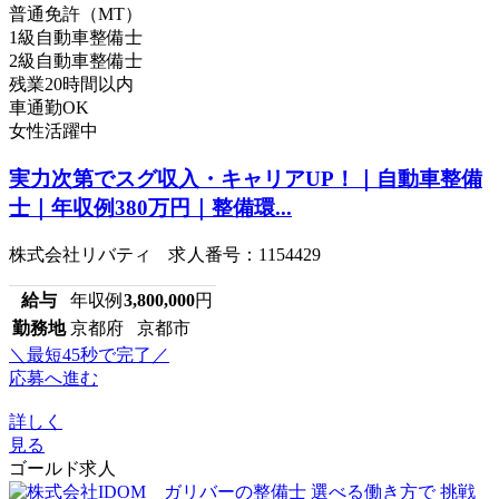
普通免許（MT）
1級自動車整備士
2級自動車整備士
残業20時間以内
車通勤OK
女性活躍中
実力次第でスグ収入・キャリアUP！｜自動車整備
士｜年収例380万円｜整備環...
株式会社リバティ 求人番号：1154429
給与
年収例
3,800,000
円
勤務地
京都府 京都市
＼最短45秒で完了／
応募へ進む
詳しく
見る
ゴールド求人