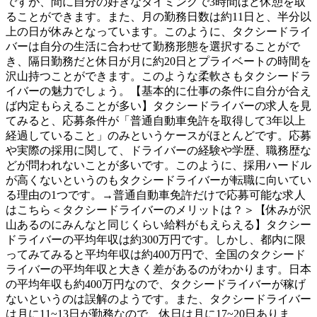
ですが、間に自分の好きなタイミングで3時間ほど休憩を取
ることができます。また、月の勤務日数は約11日と、半分以
上の日が休みとなっています。このように、タクシードライ
バーは自分の生活に合わせて勤務形態を選択することがで
き、隔日勤務だと休日が月に約20日とプライベートの時間を
沢山持つことができます。このような柔軟さもタクシードラ
イバーの魅力でしょう。【基本的に仕事の条件に自分が合え
ば内定もらえることが多い】タクシードライバーの求人を見
てみると、応募条件が「普通自動車免許を取得して3年以上
経過していること」のみというケースがほとんどです。応募
や実際の採用に関して、ドライバーの経験や学歴、職務歴な
どが問われないことが多いです。このように、採用ハードル
が高くないというのもタクシードライバーが転職に向いてい
る理由の1つです。→普通自動車免許だけで応募可能な求人
はこちら＜タクシードライバーのメリットは？＞【休みが沢
山あるのにみんなと同じくらい給料がもえらえる】タクシー
ドライバーの平均年収は約300万円です。しかし、都内に限
ってみてみると平均年収は約400万円で、全国のタクシード
ライバーの平均年収と大きく差があるのがわかります。日本
の平均年収も約400万円なので、タクシードライバーが稼げ
ないというのは誤解のようです。また、タクシードライバー
は月に11~13日が勤務なので、休日は月に17~20日ありま