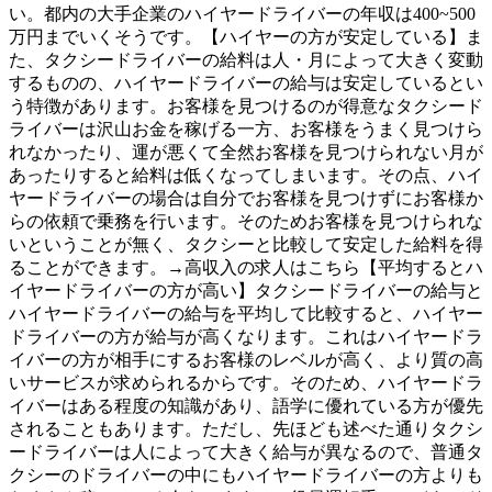
い。都内の大手企業のハイヤードライバーの年収は400~500
万円までいくそうです。【ハイヤーの方が安定している】ま
た、タクシードライバーの給料は人・月によって大きく変動
するものの、ハイヤードライバーの給与は安定しているとい
う特徴があります。お客様を見つけるのが得意なタクシード
ライバーは沢山お金を稼げる一方、お客様をうまく見つけら
れなかったり、運が悪くて全然お客様を見つけられない月が
あったりすると給料は低くなってしまいます。その点、ハイ
ヤードライバーの場合は自分でお客様を見つけずにお客様か
らの依頼で乗務を行います。そのためお客様を見つけられな
いということが無く、タクシーと比較して安定した給料を得
ることができます。→高収入の求人はこちら【平均するとハ
イヤードライバーの方が高い】タクシードライバーの給与と
ハイヤードライバーの給与を平均して比較すると、ハイヤー
ドライバーの方が給与が高くなります。これはハイヤードラ
イバーの方が相手にするお客様のレベルが高く、より質の高
いサービスが求められるからです。そのため、ハイヤードラ
イバーはある程度の知識があり、語学に優れている方が優先
されることもあります。ただし、先ほども述べた通りタクシ
ードライバーは人によって大きく給与が異なるので、普通タ
クシーのドライバーの中にもハイヤードライバーの方よりも