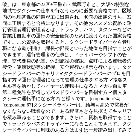
破」は、東京都の23区+三鷹市・武蔵野市と、大阪の特別な
地域でタクシーの仕事を行なうために必要な資格です。区域
内の地理関係の問題が主に出題され、40問の出題のうち、32
問に正解すると合格になります。その他おススメの資格：運
行管理者運行管理者とは、トラック、バス、タクシーなどの
営業用自動車の運行の安全確保のために設けられた国家資格
です。この資格を取得すると、タクシードライバーから管理
職になる道が開け、課長や部長といった地位を目指すことが
できます。運行管理者の仕事は、ドライバーやシフトの管
理、交代要員の配置、休憩施設の確認、点呼による運転者の
疲労・健康状態等の把握、安全運行の指示を行います。タク
シードライバーのキャリア✔タクシードライバーのプロを目
指す方 ✔運行管理者になって管理の仕事をする方 ✔接客ス
キル等を活かしてハイヤーの運転手になる方 ✔大型自動車
第二種免許を所得してバスドライバーを目指す方 ✔個人タ
クシーの運転手になる方 など様々です。[corporation:74]
[corporation:67]タクシードライバーは、給与も高めで需要が
なくならない職業なので、ある程度さきを見据えてキャリア
を積み重ねることができます。さらに、資格を取得すること
でトラックやバスのドライバーになることもできます。タク
シードライバーに興味のある方はまずは一歩踏み出してみて