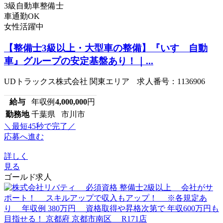
3級自動車整備士
車通勤OK
女性活躍中
【整備士3級以上・大型車の整備】『いすゞ自動
車』グループの安定基盤あり！｜...
UDトラックス株式会社 関東エリア 求人番号：1136906
給与
年収例
4,000,000
円
勤務地
千葉県 市川市
＼最短45秒で完了／
応募へ進む
詳しく
見る
ゴールド求人