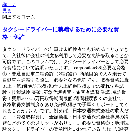
詳しく
見る
関連するコラム
タクシードライバーに就職するために必要な資
格・免許
タクシードライバーの仕事は未経験者でも始めることができ
て、入社後に会社の制度を利用して必要な免許を取ることが
可能です。このコラムでは、タクシードライバーとして必要
な資格について説明いたします。[corporation:86]必要な資格
①：普通自動車二種免許（2種免許）商業目的で人を乗せて
自動車を運転する際に、必要となる免許です。取得資格21歳
以上・第1種免許取得後3年以上経過取得までの流れ学科試
験・技能試験 突破↓応急救護処置・旅客者講習 受講↓免許取
得！費用20～25万円取得期間最低2週間程度多くの会社で、
資格取得支援制度があり免許取得まで手厚くサポートしてく
れることがおおいです。例えば、日本交通株式会社の求人だ
と、・資格取得費用 全額負担・日本交通株式会社専属の講
習などの多くのメリットがあります。必要な資格②：地理試
験タクシードライバーの登竜門といわれている「地理試験突