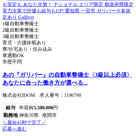
1級自動車整備士
2級自動車整備士
3級自動車整備士
育児・介護休暇あり
寮/社宅あり・住み込み
車通勤OK
学歴不問
あの『ガリバー』の自動車整備士〈3級以上必須〉
あなたに合った働き方が選べる...
株式会社IDOM 求人番号：1196790
給与
年収例
5,500,000
円
勤務地
神奈川県 座間市
＼最短45秒で完了／
応募へ進む