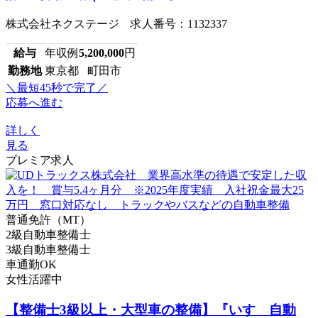
株式会社ネクステージ 求人番号：1132337
給与
年収例
5,200,000
円
勤務地
東京都 町田市
＼最短45秒で完了／
応募へ進む
詳しく
見る
プレミア求人
普通免許（MT）
2級自動車整備士
3級自動車整備士
車通勤OK
女性活躍中
【整備士3級以上・大型車の整備】『いすゞ自動