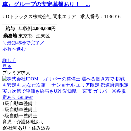
車』グループの安定基盤あり！｜...
UDトラックス株式会社 関東エリア 求人番号：1136916
給与
年収例
4,000,000
円
勤務地
東京都 江東区
＼最短45秒で完了／
応募へ進む
詳しく
見る
プレミア求人
1級自動車整備士
2級自動車整備士
3級自動車整備士
育児・介護休暇あり
寮/社宅あり・住み込み