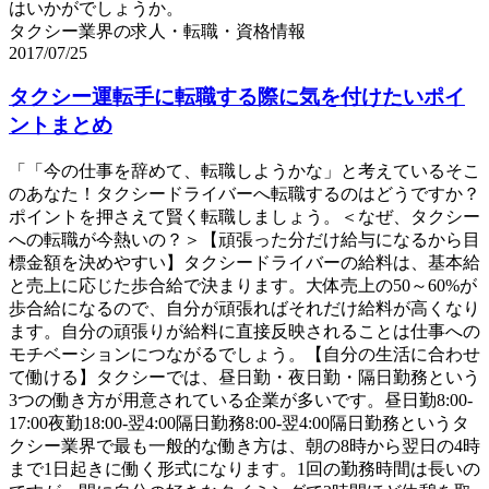
はいかがでしょうか。
タクシー業界の求人・転職・資格情報
2017/07/25
タクシー運転手に転職する際に気を付けたいポイ
ントまとめ
「「今の仕事を辞めて、転職しようかな」と考えているそこ
のあなた！タクシードライバーへ転職するのはどうですか？
ポイントを押さえて賢く転職しましょう。＜なぜ、タクシー
への転職が今熱いの？＞【頑張った分だけ給与になるから目
標金額を決めやすい】タクシードライバーの給料は、基本給
と売上に応じた歩合給で決まります。大体売上の50～60%が
歩合給になるので、自分が頑張ればそれだけ給料が高くなり
ます。自分の頑張りが給料に直接反映されることは仕事への
モチベーションにつながるでしょう。【自分の生活に合わせ
て働ける】タクシーでは、昼日勤・夜日勤・隔日勤務という
3つの働き方が用意されている企業が多いです。昼日勤8:00-
17:00夜勤18:00-翌4:00隔日勤務8:00-翌4:00隔日勤務というタ
クシー業界で最も一般的な働き方は、朝の8時から翌日の4時
まで1日起きに働く形式になります。1回の勤務時間は長いの