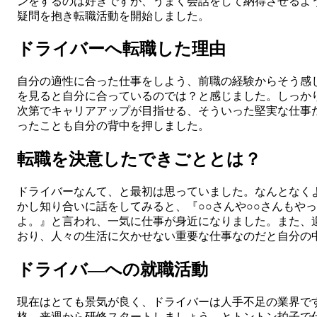
ンをするのは好きですが、うまく会話をして納得させるよ
疑問を抱き転職活動を開始しました。
ドライバーへ転職した理由
自分の適性に合った仕事をしよう、前職の経験からそう感
を見ると自分に合っているのでは？と感じました。しっか
次第でキャリアアップが目指せる、そういった堅実な仕事
ったことも自分の背中を押しました。
転職を決意したできごととは？
ドライバーなんて、と最初は思っていました。なんとなく
かし知り合いに話をしてみると、『○○さんや○○さんもや
よ。』と言われ、一気に仕事が身近になりました。また、
おり、人々の生活に欠かせない重要な仕事なのだと自分の
ドライバ―への就職活動
現在はとても景気が良く、ドライバーは人手不足の業界で
格→来週から研修スタートしましょう、とトントン拍子で