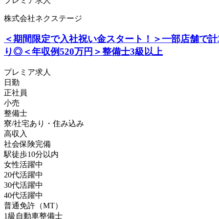
プレミア求人
株式会社ネクステージ
＜期間限定で入社祝い金スタート！＞一部店舗で計
り◎＜年収例520万円＞整備士3級以上
プレミア求人
日勤
正社員
小売
整備士
寮/社宅あり・住み込み
高収入
社会保険完備
駅徒歩10分以内
女性活躍中
20代活躍中
30代活躍中
40代活躍中
普通免許（MT）
1級自動車整備士