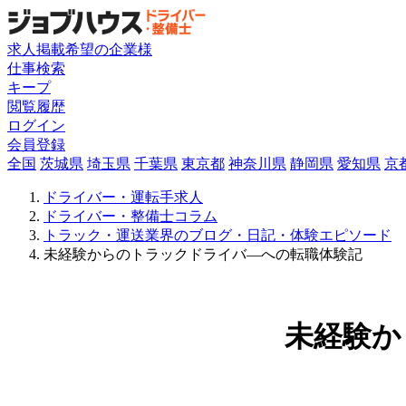
求人掲載希望の企業様
仕事検索
キープ
閲覧履歴
ログイン
会員登録
全国
茨城県
埼玉県
千葉県
東京都
神奈川県
静岡県
愛知県
京
ドライバー・運転手求人
ドライバー・整備士コラム
トラック・運送業界のブログ・日記・体験エピソード
未経験からのトラックドライバ―への転職体験記
未経験か