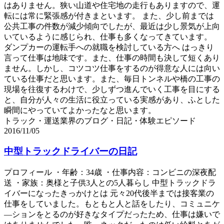
はありません。狭い山道や住宅地の走行もありますので、運
転には常に緊張感が付きまといます。 また、少し前までは
公共工事の件数が減少傾向でしたが、最近は少し景気が上向
いているように感じられ、仕事も多くなってきています。
ダンプカーの運転手への就職を検討している方へ はっきり
言って仕事は地味です。また、仕事の時間も決して短くあり
ません。しかし、コツコツ仕事をするのが得意な人には向い
ている仕事だと思います。また、毎日トンネルや橋の工事の
現場を往復するわけで、少しずつ進んでいく工事を目にする
と、自分が人々の生活に役立っている実感があり、ふとした
瞬間にやっていてよかったなと思います。
トラック・運送業界のブログ・日記・体験エピソード
2016/11/05
中型トラックドライバーの日記
プロフィール ・年齢：34歳 ・仕事内容：コンビニの深夜配
送 ・家族：奥様と子供3人との5人暮らし 中型トラックドラ
イバーになったきっかけとは 元々20代後半までは接客業の
仕事をしていました。もともと人と話をしたり、コミュニケ
―ションをとるのが好きなタイプだったため、仕事は嫌いで