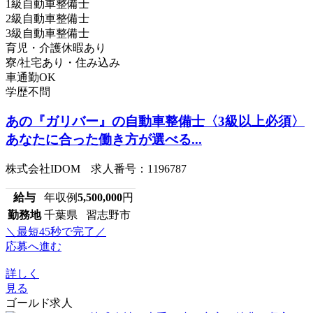
1級自動車整備士
2級自動車整備士
3級自動車整備士
育児・介護休暇あり
寮/社宅あり・住み込み
車通勤OK
学歴不問
あの『ガリバー』の自動車整備士〈3級以上必須〉
あなたに合った働き方が選べる...
株式会社IDOM 求人番号：1196787
給与
年収例
5,500,000
円
勤務地
千葉県 習志野市
＼最短45秒で完了／
応募へ進む
詳しく
見る
ゴールド求人