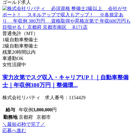
ゴールド求人
普通免許（MT）
1級自動車整備士
2級自動車整備士
残業20時間以内
車通勤OK
女性活躍中
実力次第でスグ収入・キャリアUP！｜自動車整備
士｜年収例380万円｜整備環...
株式会社リバティ 求人番号：1154429
給与
年収例
3,800,000
円
勤務地
京都府 京都市
＼最短45秒で完了／
応募へ進む