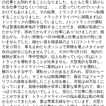
の仕事とお別れすることになりました。もともと長く続けら
れる仕事ではなくいつかは、、、と思っていたのでいいきっ
かけでもありました。その結果、トラックドライバーへ転職
することになりました。トラックドライバーに就職まずは2
トントラックの運転をしていました。2トントラックの運転
手は普通自動車免許で運転することができ、就職が容易だっ
たからです。辞めてからすぐに仕事にありつけましたが、残
念ながら、小さい荷物を一日100個運ぶ仕事は自分の性に合
いませんでした。細かい道を独楽鼠のように2トントラック
で走り回り、車を止めたらダッシュで荷物を運ぶスタイルが
自分は好きになれませんでした。※2017年3月12日、免許の
種類が変わり「準中型免許」以上を持っていない方は2トン
トラックを運転することが出来ません。大型免許を取得し、
大型トラックドライバーに最初は4トントラックを運転し、
横のりをする中で、運転センスがあると言われ、翌日から一
人立ちしました。そこからは順風満帆で、最近ではフォーク
リフトの資格を取得したことも功を奏し、月収は40万近くに
なっています。資格や経験が非常に重要な業界なので、食い
っぱぐれることもないでしょうし、安心して仕事に取り組む
ことができます。トラックドライバーの悩み最近は私の年収
が上がってきたため、妻は専業主婦をやっています。大型ト