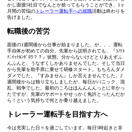
かし面接5社目でなんとか拾ってもらうことができ、1ヶ
月間の苦悩の
トレーラー運転手への就職
活動は終わりを
告げました。
転職後の苦労
面接の1週間後から仕事が始まりました。が、、、運転
手自体が初めての自分。先輩から説明されても、『ｺﾉﾋﾄ
ﾅﾆｲｯﾃﾙﾝﾀﾞﾛｳ？？』状態。分からないけどとりあえずふ
んふんと、うなずくしかありませんでした。そして当日
から先輩を助手席に乗せて研修スタート。もちろんダメ
ダメでした。『すみません』しか言えませんでした。2
週間後からは独り立ちしましたが、毎日がパニック、混
乱、戦争でした。最初のころはほんんんんっとに辛かっ
たですが、先輩のサポートやせっかく免許とったんだか
ら！という気持ちで何とか乗り越えました。
トレーラー運転手を目指す方へ
今は充実した日々を過ごしています。毎日5時起きと非