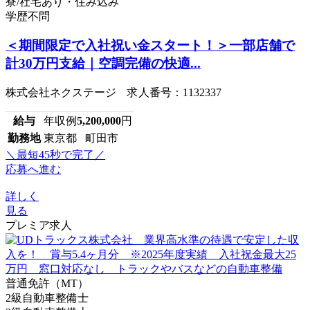
寮/社宅あり・住み込み
学歴不問
＜期間限定で入社祝い金スタート！＞一部店舗で
計30万円支給｜空調完備の快適...
株式会社ネクステージ 求人番号：1132337
給与
年収例
5,200,000
円
勤務地
東京都 町田市
＼最短45秒で完了／
応募へ進む
詳しく
見る
プレミア求人
普通免許（MT）
2級自動車整備士