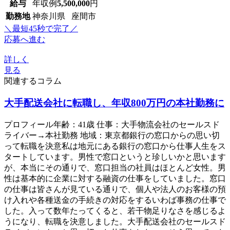
給与
年収例
5,500,000
円
勤務地
神奈川県 座間市
＼最短45秒で完了／
応募へ進む
詳しく
見る
関連するコラム
大手配送会社に転職し、年収800万円の本社勤務に
プロフィール年齢：41歳 仕事：大手物流会社のセールスド
ライバー→本社勤務 地域：東京都銀行の窓口からの思い切
って転職を決意私は地元にある銀行の窓口から仕事人生をス
タートしています。男性で窓口というと珍しいかと思います
が、本当にその通りで、窓口担当の社員はほとんど女性。男
性は基本的に企業に対する融資の仕事をしていました。窓口
の仕事は皆さんが見ている通りで、個人や法人のお客様の預
け入れや各種送金の手続きの対応をするいわば事務の仕事で
した。入って数年たってくると、若干物足りなさを感じるよ
うになり、転職を決意しました。大手配送会社のセールスド