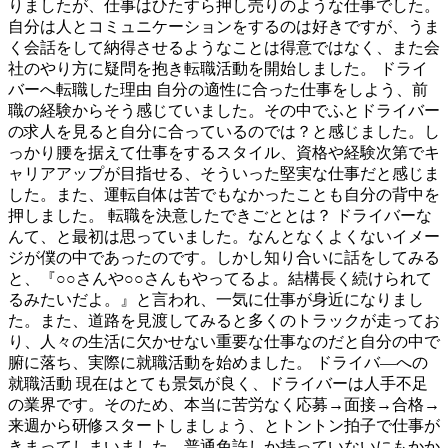
りましたが、仕事はひたすら押し売りのような仕事でした。
自分は人とコミュニケーションをするのは好きですが、うま
く会話をして納得させるようなことは得意ではなく、また会
社のやり方に疑問を抱き転職活動を開始しました。 ドライ
バーへ転職した理由 自分の適性に合った仕事をしよう、前
職の経験からそう感じていました。その中でふとドライバー
の求人を見ると自分に合っているのでは？と感じました。し
っかり腰を据えて仕事をするスタイル、資格や経験次第でキ
ャリアアップが目指せる、そういった堅実な仕事だと感じま
した。また、運転自体は苦でもなかったことも自分の背中を
押しました。 転職を決意したできごととは？ ドライバーな
んて、と最初は思っていました。なんとなくよくないイメー
ジが僕の中であったのです。しかし知り合いに話をしてみる
と、『○○さんや○○さんもやってるよ。結構長く続けられて
るみたいだよ。』と言われ、一気に仕事が身近になりまし
た。また、道路を見渡してみると多くのトラックが走ってお
り、人々の生活に欠かせない重要な仕事なのだと自分の中で
腑に落ち、実際に就職活動を始めました。 ドライバ―への
就職活動 現在はとても景気が良く、ドライバーは人手不足
の業界です。そのため、本当に苦労なく応募→面接→合格→
来週から研修スタートしましょう、とトントン拍子で仕事が
きまってしまいました。普通免許しか持っていないにもかか