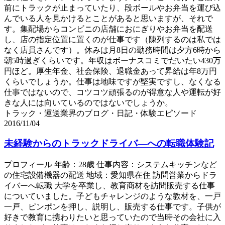
前にトラックが止まっていたり、段ボールやお弁当を運び込
んでいる人を見かけるとことがあると思いますが、それで
す。集配場からコンビニの店舗におにぎりやお弁当を配送
し、店の指定位置に置くのが仕事です（陳列するのは私では
なく店員さんです）。休みは月8日の勤務時間は夕方6時から
朝5時過ぎくらいです。年収はボーナスコミでだいたい430万
円ほど。厚生年金、社会保険、退職金あって昇給は年8万円
くらいでしょうか。仕事は地味ですが堅実ですし、なくなる
仕事ではないので、コツコツ頑張るのが得意な人や運転が好
きな人には向いているのではないでしょうか。
トラック・運送業界のブログ・日記・体験エピソード
2016/11/04
未経験からのトラックドライバ―への転職体験記
プロフィール 年齢：28歳 仕事内容：システムキッチンなど
の住宅設備機器の配送 地域：愛知県在住 訪問営業からドラ
イバーへ転職 大学を卒業し、教育商材を訪問販売する仕事
についていました。子どもチャレンジのような教材を、一戸
一戸、ピンポンを押し、説明し、販売する仕事です。子供が
好きで教育に携わりたいと思っていたので当時その会社に入