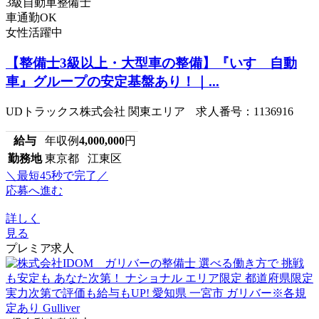
3級自動車整備士
車通勤OK
女性活躍中
【整備士3級以上・大型車の整備】『いすゞ自動
車』グループの安定基盤あり！｜...
UDトラックス株式会社 関東エリア 求人番号：1136916
給与
年収例
4,000,000
円
勤務地
東京都 江東区
＼最短45秒で完了／
応募へ進む
詳しく
見る
プレミア求人