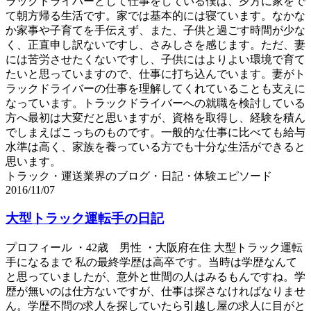
ラックドライバーとして仕事をしている僕は、夕方に家をで
て朝方帰る生活です。家では基本的には寝ています。なかな
か家事や子育てを手伝えず、また、子供と過ごす時間が少な
く、正直申し訳ないですし、さみしさを感じます。ただ、妻
には苦労させたくないですし、子供にはよりよい環境で育て
たいと思っていますので、仕事に打ち込んでいます。妻がト
ラックドライバーの仕事を理解してくれていることも支えに
なっています。トラックドライバーへの就職を検討している
方へ最初は大変だと思いますが、資格を取得し、経験を積ん
でしまえばこっちのものです。一般的な仕事に比べても給与
水準は高く、家族を養っている方でも十分な生活ができると
思います。
トラック・運送業界のブログ・日記・体験エピソード
2016/11/07
大型トラック運転手の日記
プロフィール ・42歳 男性 ・大阪府在住 大型トラック運転
手になるまで 私の最終学歴は高卒です。当時は学歴なんて
と思っていましたが、意外と世間の人はみるもんですね。学
歴が無いのは仕方ないですが、仕事は探さなければなりませ
ん。学歴不問の求人を探していたら引越し屋の求人に目がと