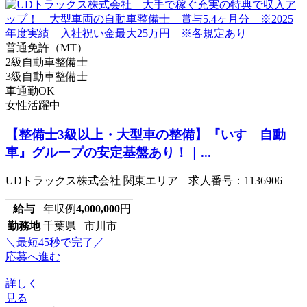
普通免許（MT）
2級自動車整備士
3級自動車整備士
車通勤OK
女性活躍中
【整備士3級以上・大型車の整備】『いすゞ自動
車』グループの安定基盤あり！｜...
UDトラックス株式会社 関東エリア 求人番号：1136906
給与
年収例
4,000,000
円
勤務地
千葉県 市川市
＼最短45秒で完了／
応募へ進む
詳しく
見る