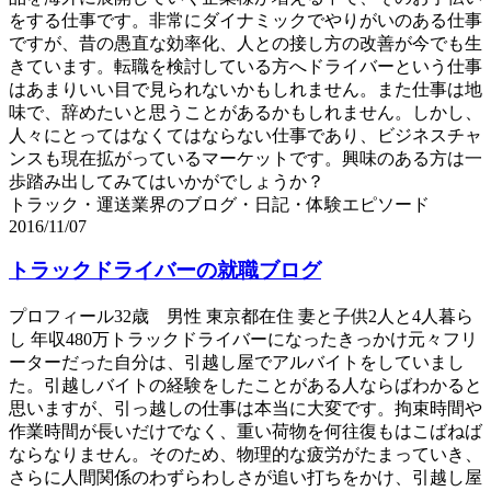
をする仕事です。非常にダイナミックでやりがいのある仕事
ですが、昔の愚直な効率化、人との接し方の改善が今でも生
きています。転職を検討している方へドライバーという仕事
はあまりいい目で見られないかもしれません。また仕事は地
味で、辞めたいと思うことがあるかもしれません。しかし、
人々にとってはなくてはならない仕事であり、ビジネスチャ
ンスも現在拡がっているマーケットです。興味のある方は一
歩踏み出してみてはいかがでしょうか？
トラック・運送業界のブログ・日記・体験エピソード
2016/11/07
トラックドライバーの就職ブログ
プロフィール32歳 男性 東京都在住 妻と子供2人と4人暮ら
し 年収480万トラックドライバーになったきっかけ元々フリ
ーターだった自分は、引越し屋でアルバイトをしていまし
た。引越しバイトの経験をしたことがある人ならばわかると
思いますが、引っ越しの仕事は本当に大変です。拘束時間や
作業時間が長いだけでなく、重い荷物を何往復もはこばねば
ならなりません。そのため、物理的な疲労がたまっていき、
さらに人間関係のわずらわしさが追い打ちをかけ、引越し屋