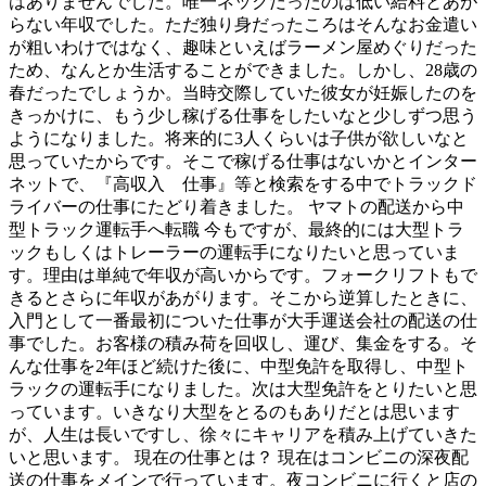
はありませんでした。唯一ネックだったのは低い給料とあが
らない年収でした。ただ独り身だったころはそんなお金遣い
が粗いわけではなく、趣味といえばラーメン屋めぐりだった
ため、なんとか生活することができました。しかし、28歳の
春だったでしょうか。当時交際していた彼女が妊娠したのを
きっかけに、もう少し稼げる仕事をしたいなと少しずつ思う
ようになりました。将来的に3人くらいは子供が欲しいなと
思っていたからです。そこで稼げる仕事はないかとインター
ネットで、『高収入 仕事』等と検索をする中でトラックド
ライバーの仕事にたどり着きました。 ヤマトの配送から中
型トラック運転手へ転職 今もですが、最終的には大型トラ
ックもしくはトレーラーの運転手になりたいと思っていま
す。理由は単純で年収が高いからです。フォークリフトもで
きるとさらに年収があがります。そこから逆算したときに、
入門として一番最初についた仕事が大手運送会社の配送の仕
事でした。お客様の積み荷を回収し、運び、集金をする。そ
んな仕事を2年ほど続けた後に、中型免許を取得し、中型ト
ラックの運転手になりました。次は大型免許をとりたいと思
っています。いきなり大型をとるのもありだとは思います
が、人生は長いですし、徐々にキャリアを積み上げていきた
いと思います。 現在の仕事とは？ 現在はコンビニの深夜配
送の仕事をメインで行っています。夜コンビニに行くと店の