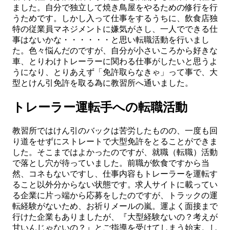
ました。自分で独立して焼き鳥屋をやるための修行を行
うためです。しかし入って仕事をするうちに、飲食店独
特の従業員マネジメントに嫌気がさし、一人でできる仕
事はないかな・・・・・・と思い転職活動を行いまし
た。色々悩んだのですが、自分が小さいころから好きな
車、とりわけトレーラーに関わる仕事がしたいと思うよ
うになり、とりあえず「免許取らなきゃ」って事で、大
型とけん引免許を取る為に教習所へ通いました。
トレーラー運転手への転職活動
教習所ではけん引のバックは苦労したものの、一度も回
り道をせずにストレートで大型免許をとることができま
した。そこまではよかったのですが、就職（転職）活動
で落とし穴が待っていました。前職が飲食ですから当
然、コネもないですし、仕事内容もトレーラーを運転す
ること以外分からない状態です。求人サイトに載ってい
る企業に片っ端から応募をしたのですが、トラックの運
転経験がないため、お祈りメールの嵐。運よく面接まで
行けた企業もありましたが、『大型経験ないの？考えが
甘いんじゃないの？』とご指導を受けてしまう始末。し