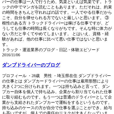
バーの仕事は一人で行うため、気楽といえば気楽です。トラ
ックの中でマンガを読むこともあります。ただそれは、約束
の時間をきちんと守れればの話です。一人でやる仕事だから
こそ、自分を律せられる方でないと厳しいと思います。 ③
根性のある方 トラックドライバーは稼げる仕事ですが、ど
うしても仕事の時間は長くなりがちです。そんな時に体力が
ない方だと辛くてやめてしまいます。 とはいえ、資格・経
験があれば、他の仕事に比べて悪い仕事ではないと思いま
す。
トラック・運送業界のブログ・日記・体験エピソード
2016/11/06
ダンプドライバーのブログ
プロフィール ・28歳 男性 ・埼玉県在住 ダンプドライバー
の仕事とは ダンプカードライバーの仕事は雇用形態により
大きく2つに分けられます。一つは持ち込みと言って、ダン
プカー自体を個人で持ち込み、企業から割り当てられた仕事
に取り組むものです。もう一つは普通のドライバーとして企
業から支給されたダンプカーで運転をするというものです。
持ち込みのケースの方が自分で仕事を選ぶことができ、給与
も高いですが、個人での責任やリスクが大きくなっていま