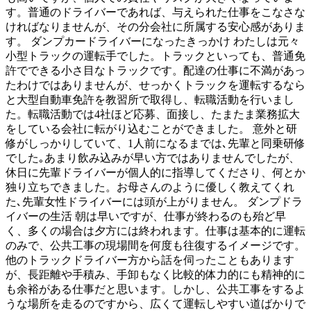
す。普通のドライバーであれば、与えられた仕事をこなさな
ければなりませんが、その分会社に所属する安心感がありま
す。 ダンプカードライバーになったきっかけ わたしは元々
小型トラックの運転手でした。トラックといっても、普通免
許でできる小さ目なトラックです。配達の仕事に不満があっ
たわけではありませんが、せっかくトラックを運転するなら
と大型自動車免許を教習所で取得し、転職活動を行いまし
た。転職活動では4社ほど応募、面接し、たまたま業務拡大
をしている会社に転がり込むことができました。 意外と研
修がしっかりしていて、1人前になるまでは､先輩と同乗研修
でした｡あまり飲み込みが早い方ではありませんでしたが、
休日に先輩ドライバーが個人的に指導してくださり、何とか
独り立ちできました。お母さんのように優しく教えてくれ
た､先輩女性ドライバーには頭が上がりません。 ダンプドラ
イバーの生活 朝は早いですが、仕事が終わるのも殆ど早
く、多くの場合は夕方には終われます。仕事は基本的に運転
のみで、公共工事の現場間を何度も往復するイメージです。
他のトラックドライバー方から話を伺ったこともあります
が、長距離や手積み、手卸もなく比較的体力的にも精神的に
も余裕がある仕事だと思います。しかし、公共工事をするよ
うな場所を走るのですから、広くて運転しやすい道ばかりで