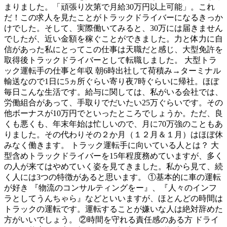
まりました。「頑張り次第で月給30万円以上可能」。これ
だ！この求人を見たことがトラックドライバーになるきっか
けでした。そして、実際働いてみると、30万には届きません
でしたが、近い金額を稼ぐことができました。力と体力に自
信があった私にとってこの仕事は天職だと感じ、大型免許を
取得後トラックドライバーとして転職しました。 大型トラ
ック運転手の仕事と年収 朝6時出社して荷積み→ターミナル
輸送なので1日に5ヵ所ぐらい寄り夜7時ぐらいに帰社。ほぼ
毎日こんな生活です。給与に関しては、私がいる会社では、
労働組合があって、手取りでだいたい25万ぐらいです。その
他ボーナスが10万円でといったところでしょうか。ただ、良
くも悪くも、年末年始は忙しいので、月に70万強のこともあ
りました。その代わりその２か月（１２月＆１月）はほぼ休
みなく働きます。 トラック運転手に向いている人とは？ 大
型含めトラックドライバーを15年程度務めていますが、多く
の人が来てはやめていく姿を見てきました。私から見て、続
く人には3つの特徴があると思います。 ①基本的に車の運転
が好き 『物流のコンサルティングをー』、『人々のインフ
ラとしてうんちゃら』などといいますが、ほとんどの時間は
トラックの運転です。運転することが嫌いな人は絶対辞めた
方がいいでしょう。 ②時間を守れる責任感のある方 ドライ