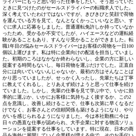
ライバーにもっと思い切った仕事をしたい、そう思っていた
ときに見つけたのがセールスドライバーの転職求人でした。
深く考えていたわけではないですが、きびきびと笑顔で荷物
を運んでいる方を見て、なんとなくかっこいいなと思い、す
ぐに求人に応募をしました。普通運転免許しか持っていなか
ったため、受かるか不安でしたが、ハイエースなどの運転経
験があることもあり、すんなり受かることができました。転
職1年目の悩みセールスドライバーはお客様の荷物を一日100
個以上運びます。私は特に企業向けの配送を担当していまし
た。初期のころはなかなか終わらないし、企業の方に新しい
提案する時間もないし、毎日荷物を運ぶだけでした。正直自
分には向いていないんじゃないか、最初の方はそんなことば
かり思っていましたが、せっかく入ったし、先輩たちは丁寧
に教えてくれるし、とリあえず続けようと思って仕事を続け
ていました。しかし、先輩の仕事を見て学ぶ中で、いかに効
率的に運ぶか、いかにお客様に気持ちよく接するか、この2
点を意識し、改善し続けることで、仕事も次第に早くなるだ
けでなく、お客さんとの信頼関係も築けるようになり、やり
がいを感じられるようになりました。今は本社勤務に今は
日々の愚直な仕事が認められ、大手企業に対する物流ソリュ
ーションを提案する仕事をしています。特に現在、日本の商
品を海外に展開していく企業様が増える中で、そのお手伝い