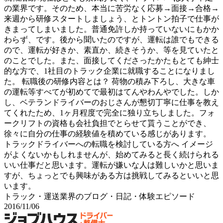
の業界です。そのため、本当に苦労なく応募→面接→合格→
来週から研修スタートしましょう、とトントン拍子で仕事が
きまってしまいました。普通免許しか持っていないにもかか
わらず、です。後から聞いたのですが、運転は誰でもできる
ので、運転が好きか、素直か、続きそうか、等を見ていたと
のことでした。また、面接してくださったかたもとても紳士
的な方で、1社目のトラック企業に就職することになりまし
た。 転職後の研修内容とは？ 荷物の積み下ろし、大きな車
の運転等すべてが初めてで最初はてんやわんやでした。しか
し、ベテランドライバーのおじさんが懇切丁寧に仕事を教え
てくれたため、1ヶ月程度で完全に独り立ちしました。フォ
ークリフトの資格も会社負担でとらせて貰うことができ、
徐々に自分の仕事の経験値を積めている感じがあります。
トラックドライバーへの転職を検討している方へ イメージ
がよくないかもしれませんが、始めてみると長く続けられる
いい仕事だと思います。運転が嫌いな人は難しいかと思いま
すが、ちょっとでも興味がある方は挑戦してみるといいと思
います。
トラック・運送業界のブログ・日記・体験エピソード
2016/11/06