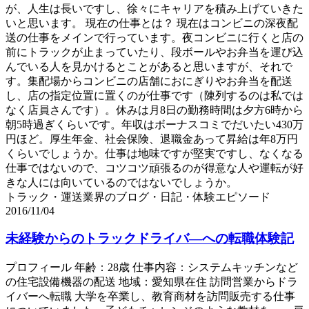
が、人生は長いですし、徐々にキャリアを積み上げていきた
いと思います。 現在の仕事とは？ 現在はコンビニの深夜配
送の仕事をメインで行っています。夜コンビニに行くと店の
前にトラックが止まっていたり、段ボールやお弁当を運び込
んでいる人を見かけるとことがあると思いますが、それで
す。集配場からコンビニの店舗におにぎりやお弁当を配送
し、店の指定位置に置くのが仕事です（陳列するのは私では
なく店員さんです）。休みは月8日の勤務時間は夕方6時から
朝5時過ぎくらいです。年収はボーナスコミでだいたい430万
円ほど。厚生年金、社会保険、退職金あって昇給は年8万円
くらいでしょうか。仕事は地味ですが堅実ですし、なくなる
仕事ではないので、コツコツ頑張るのが得意な人や運転が好
きな人には向いているのではないでしょうか。
トラック・運送業界のブログ・日記・体験エピソード
2016/11/04
未経験からのトラックドライバ―への転職体験記
プロフィール 年齢：28歳 仕事内容：システムキッチンなど
の住宅設備機器の配送 地域：愛知県在住 訪問営業からドラ
イバーへ転職 大学を卒業し、教育商材を訪問販売する仕事