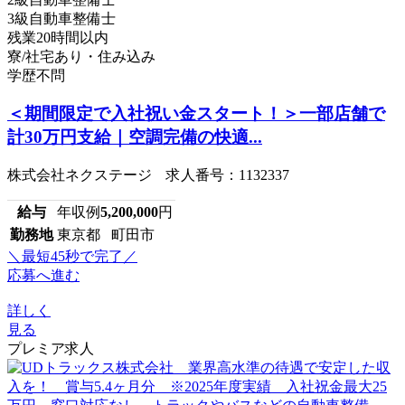
3級自動車整備士
残業20時間以内
寮/社宅あり・住み込み
学歴不問
＜期間限定で入社祝い金スタート！＞一部店舗で
計30万円支給｜空調完備の快適...
株式会社ネクステージ 求人番号：1132337
給与
年収例
5,200,000
円
勤務地
東京都 町田市
＼最短45秒で完了／
応募へ進む
詳しく
見る
プレミア求人