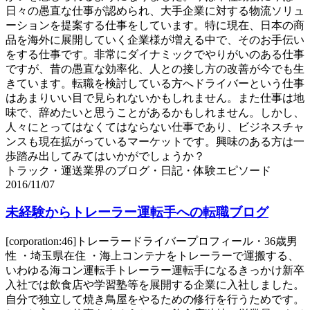
日々の愚直な仕事が認められ、大手企業に対する物流ソリュ
ーションを提案する仕事をしています。特に現在、日本の商
品を海外に展開していく企業様が増える中で、そのお手伝い
をする仕事です。非常にダイナミックでやりがいのある仕事
ですが、昔の愚直な効率化、人との接し方の改善が今でも生
きています。転職を検討している方へドライバーという仕事
はあまりいい目で見られないかもしれません。また仕事は地
味で、辞めたいと思うことがあるかもしれません。しかし、
人々にとってはなくてはならない仕事であり、ビジネスチャ
ンスも現在拡がっているマーケットです。興味のある方は一
歩踏み出してみてはいかがでしょうか？
トラック・運送業界のブログ・日記・体験エピソード
2016/11/07
未経験からトレーラー運転手への転職ブログ
[corporation:46]トレーラードライバープロフィール・36歳男
性 ・埼玉県在住 ・海上コンテナをトレーラーで運搬する、
いわゆる海コン運転手トレーラー運転手になるきっかけ新卒
入社では飲食店や学習塾等を展開する企業に入社しました。
自分で独立して焼き鳥屋をやるための修行を行うためです。