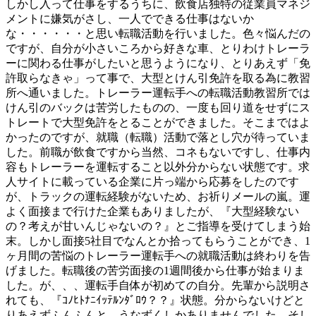
しかし入って仕事をするうちに、飲食店独特の従業員マネジ
メントに嫌気がさし、一人でできる仕事はないか
な・・・・・・と思い転職活動を行いました。色々悩んだの
ですが、自分が小さいころから好きな車、とりわけトレーラ
ーに関わる仕事がしたいと思うようになり、とりあえず「免
許取らなきゃ」って事で、大型とけん引免許を取る為に教習
所へ通いました。トレーラー運転手への転職活動教習所では
けん引のバックは苦労したものの、一度も回り道をせずにス
トレートで大型免許をとることができました。そこまではよ
かったのですが、就職（転職）活動で落とし穴が待っていま
した。前職が飲食ですから当然、コネもないですし、仕事内
容もトレーラーを運転すること以外分からない状態です。求
人サイトに載っている企業に片っ端から応募をしたのです
が、トラックの運転経験がないため、お祈りメールの嵐。運
よく面接まで行けた企業もありましたが、『大型経験ない
の？考えが甘いんじゃないの？』とご指導を受けてしまう始
末。しかし面接5社目でなんとか拾ってもらうことができ、1
ヶ月間の苦悩のトレーラー運転手への就職活動は終わりを告
げました。転職後の苦労面接の1週間後から仕事が始まりま
した。が、、、運転手自体が初めての自分。先輩から説明さ
れても、『ｺﾉﾋﾄﾅﾆｲｯﾃﾙﾝﾀﾞﾛｳ？？』状態。分からないけどと
りあえずふんふんと、うなずくしかありませんでした。そし