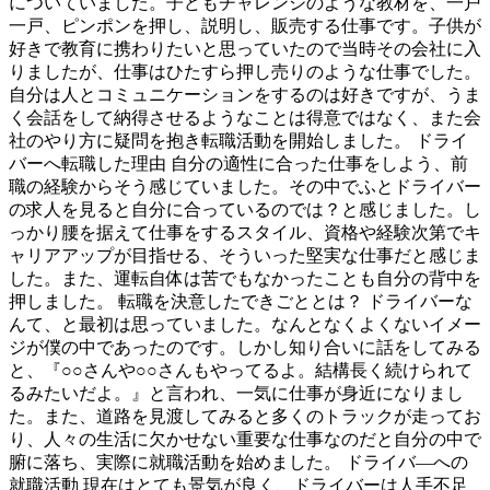
についていました。子どもチャレンジのような教材を、一戸
一戸、ピンポンを押し、説明し、販売する仕事です。子供が
好きで教育に携わりたいと思っていたので当時その会社に入
りましたが、仕事はひたすら押し売りのような仕事でした。
自分は人とコミュニケーションをするのは好きですが、うま
く会話をして納得させるようなことは得意ではなく、また会
社のやり方に疑問を抱き転職活動を開始しました。 ドライ
バーへ転職した理由 自分の適性に合った仕事をしよう、前
職の経験からそう感じていました。その中でふとドライバー
の求人を見ると自分に合っているのでは？と感じました。し
っかり腰を据えて仕事をするスタイル、資格や経験次第でキ
ャリアアップが目指せる、そういった堅実な仕事だと感じま
した。また、運転自体は苦でもなかったことも自分の背中を
押しました。 転職を決意したできごととは？ ドライバーな
んて、と最初は思っていました。なんとなくよくないイメー
ジが僕の中であったのです。しかし知り合いに話をしてみる
と、『○○さんや○○さんもやってるよ。結構長く続けられて
るみたいだよ。』と言われ、一気に仕事が身近になりまし
た。また、道路を見渡してみると多くのトラックが走ってお
り、人々の生活に欠かせない重要な仕事なのだと自分の中で
腑に落ち、実際に就職活動を始めました。 ドライバ―への
就職活動 現在はとても景気が良く、ドライバーは人手不足