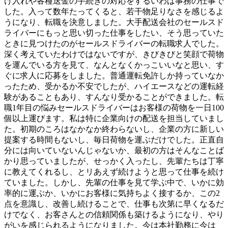
け入れや各種送金の手続きの対応をするいわば事務の仕事で
した。入って数年たってくると、若干物足りなさを感じるよ
うになり、転職を決意しました。大手配送会社のセールスド
ライバーにもっと思い切った仕事をしたい、そう思っていた
ときに見つけたのがセールスドライバーの転職求人でした。
深く考えていたわけではないですが、きびきびと笑顔で荷物
を運んでいる方を見て、なんとなくかっこいいなと思い、す
ぐに求人に応募をしました。普通運転免許しか持っていなか
ったため、受かるか不安でしたが、ハイエースなどの運転経
験があることもあり、すんなり受かることができました。転
職1年目の悩みセールスドライバーはお客様の荷物を一日100
個以上運びます。私は特に企業向けの配送を担当していまし
た。初期のころはなかなか終わらないし、企業の方に新しい
提案する時間もないし、毎日荷物を運ぶだけでした。正直自
分には向いていないんじゃないか、最初の方はそんなことば
かり思っていましたが、せっかく入ったし、先輩たちは丁寧
に教えてくれるし、とリあえず続けようと思って仕事を続け
ていました。しかし、先輩の仕事を見て学ぶ中で、いかに効
率的に運ぶか、いかにお客様に気持ちよく接するか、この2
点を意識し、改善し続けることで、仕事も次第に早くなるだ
けでなく、お客さんとの信頼関係も築けるようになり、やり
がいを感じられるようになりました。今は本社勤務に今は