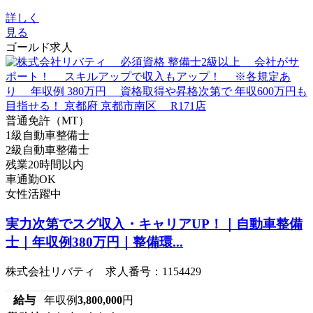
詳しく
見る
ゴールド求人
普通免許（MT）
1級自動車整備士
2級自動車整備士
残業20時間以内
車通勤OK
女性活躍中
実力次第でスグ収入・キャリアUP！｜自動車整備
士｜年収例380万円｜整備環...
株式会社リバティ 求人番号：1154429
給与
年収例
3,800,000
円