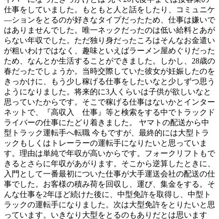
仕事をしていました。もともと人と話をしたり、コミュニケ
―ションをとるのが好きなタイプだったため、仕事は嫌いで
はありませんでした。唯一ネックだったのは低い給料とあが
らない年収でした。ただ独り身だったころはそんなお金遣い
が粗いわけではなく、趣味といえばラーメン屋めぐりだった
ため、なんとか生活することができました。しかし、28歳の
春だったでしょうか。当時交際していた彼女が妊娠したのを
きっかけに、もう少し稼げる仕事をしたいなと少しずつ思う
ようになりました。将来的に3人くらいは子供が欲しいなと
思っていたからです。そこで稼げる仕事はないかとインター
ネットで、『高収入 仕事』等と検索をする中でトラックド
ライバーの仕事にたどり着きました。 ヤマトの配送から中
型トラック運転手へ転職 今もですが、最終的には大型トラ
ックもしくはトレーラーの運転手になりたいと思っていま
す。理由は単純で年収が高いからです。フォークリフトもで
きるとさらに年収があがります。そこから逆算したときに、
入門として一番最初についた仕事が大手運送会社の配送の仕
事でした。お客様の積み荷を回収し、運び、集金をする。そ
んな仕事を2年ほど続けた後に、中型免許を取得し、中型ト
ラックの運転手になりました。次は大型免許をとりたいと思
っています。いきなり大型をとるのもありだとは思います