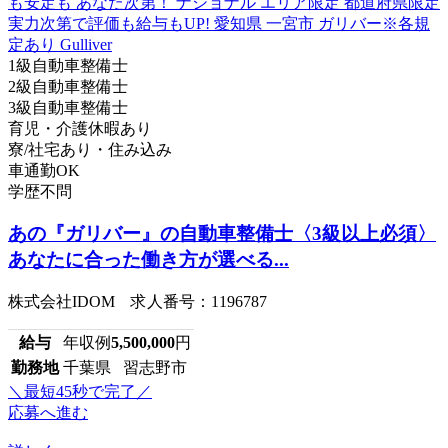
1級自動車整備士
2級自動車整備士
3級自動車整備士
育児・介護休暇あり
寮/社宅あり・住み込み
車通勤OK
学歴不問
あの『ガリバー』の自動車整備士〈3級以上必須〉
あなたに合った働き方が選べる...
株式会社IDOM 求人番号：1196787
給与
年収例
5,500,000
円
勤務地
千葉県 習志野市
＼最短45秒で完了／
応募へ進む