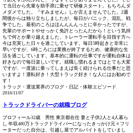
て当日から先輩を助手席に乗せて研修スタート。もちろんダ
メダメでした。『すみません』しか言えませんでした。2週
間後からは独り立ちしましたが、毎日がパニック、混乱、戦
争でした。最初のころはほんんんんっとに辛かったですが、
先輩のサポートやせっかく免許とったんだから！という気持
ちで何とか乗り越えました。トレーラー運転手を目指す方へ
今は充実した日々を過ごしています。毎日5時起きと非常に
早いですが、6時ころには業務が終了するため、健康的な生
活を過ごしています。基本的に運転の仕事ですが運転自体は
好きなので毎日楽しいです。就職し慣れるまではとても大変
ですが、一度波に乗ってしまえば長く続けられる仕事だと思
いますよ！運転好き！大型トラック好き！な人にはお勧めで
す！
トラック・運送業界のブログ・日記・体験エピソード
2016/11/07
トラックドライバーの就職ブログ
プロフィール32歳 男性 東京都在住 妻と子供2人と4人暮ら
し 年収480万トラックドライバーになったきっかけ元々フリ
ーターだった自分は、引越し屋でアルバイトをしていまし