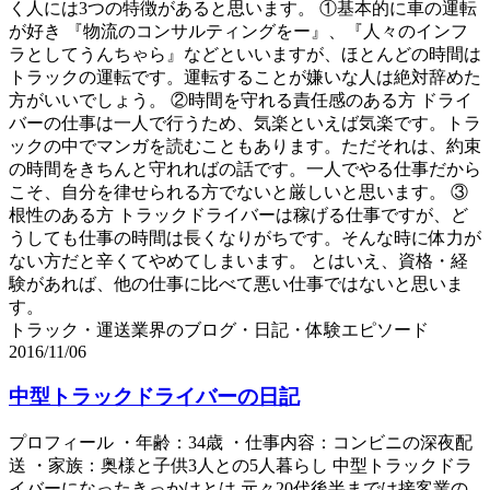
く人には3つの特徴があると思います。 ①基本的に車の運転
が好き 『物流のコンサルティングをー』、『人々のインフ
ラとしてうんちゃら』などといいますが、ほとんどの時間は
トラックの運転です。運転することが嫌いな人は絶対辞めた
方がいいでしょう。 ②時間を守れる責任感のある方 ドライ
バーの仕事は一人で行うため、気楽といえば気楽です。トラ
ックの中でマンガを読むこともあります。ただそれは、約束
の時間をきちんと守れればの話です。一人でやる仕事だから
こそ、自分を律せられる方でないと厳しいと思います。 ③
根性のある方 トラックドライバーは稼げる仕事ですが、ど
うしても仕事の時間は長くなりがちです。そんな時に体力が
ない方だと辛くてやめてしまいます。 とはいえ、資格・経
験があれば、他の仕事に比べて悪い仕事ではないと思いま
す。
トラック・運送業界のブログ・日記・体験エピソード
2016/11/06
中型トラックドライバーの日記
プロフィール ・年齢：34歳 ・仕事内容：コンビニの深夜配
送 ・家族：奥様と子供3人との5人暮らし 中型トラックドラ
イバーになったきっかけとは 元々20代後半までは接客業の