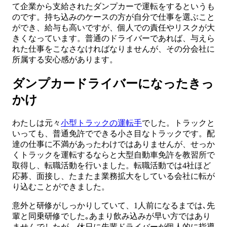
て企業から支給されたダンプカーで運転をするというも
のです。持ち込みのケースの方が自分で仕事を選ぶこと
ができ、給与も高いですが、個人での責任やリスクが大
きくなっています。普通のドライバーであれば、与えら
れた仕事をこなさなければなりませんが、その分会社に
所属する安心感があります。
ダンプカードライバーになったきっ
かけ
わたしは元々
小型トラックの運転手
でした。トラックと
いっても、普通免許でできる小さ目なトラックです。配
達の仕事に不満があったわけではありませんが、せっか
くトラックを運転するならと大型自動車免許を教習所で
取得し、転職活動を行いました。転職活動では4社ほど
応募、面接し、たまたま業務拡大をしている会社に転が
り込むことができました。
意外と研修がしっかりしていて、1人前になるまでは､先
輩と同乗研修でした｡あまり飲み込みが早い方ではあり
ませんでしたが、休日に先輩ドライバーが個人的に指導