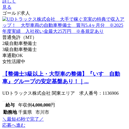
詳しく
見る
ゴールド求人
普通免許（MT）
2級自動車整備士
3級自動車整備士
車通勤OK
女性活躍中
【整備士3級以上・大型車の整備】『いすゞ自動
車』グループの安定基盤あり！｜...
UDトラックス株式会社 関東エリア 求人番号：1136906
給与
年収例
4,000,000
円
勤務地
千葉県 市川市
＼最短45秒で完了／
応募へ進む