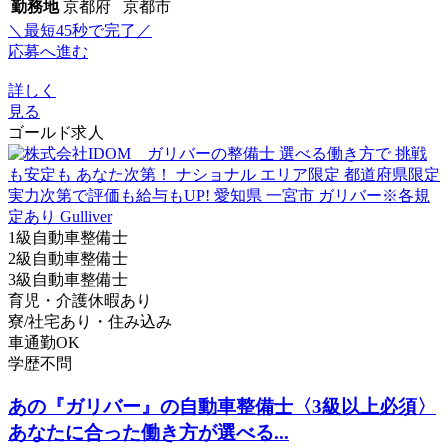
勤務地
京都府 京都市
＼最短45秒で完了／
応募へ進む
詳しく
見る
ゴールド求人
1級自動車整備士
2級自動車整備士
3級自動車整備士
育児・介護休暇あり
寮/社宅あり・住み込み
車通勤OK
学歴不問
あの『ガリバー』の自動車整備士〈3級以上必須〉
あなたに合った働き方が選べる...