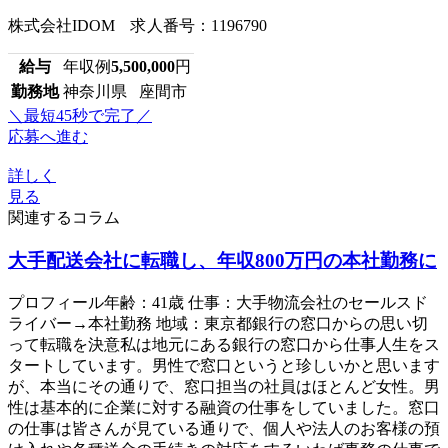
株式会社IDOM 求人番号：1196790
給与
年収例
5,500,000
円
勤務地
神奈川県 座間市
＼最短45秒で完了／
応募へ進む
詳しく
見る
関連するコラム
大手配送会社に転職し、年収800万円の本社勤務に
プロフィール年齢：41歳 仕事：大手物流会社のセールスド
ライバー→本社勤務 地域：東京都銀行の窓口からの思い切
って転職を決意私は地元にある銀行の窓口から仕事人生をス
タートしています。男性で窓口というと珍しいかと思います
が、本当にその通りで、窓口担当の社員はほとんど女性。男
性は基本的に企業に対する融資の仕事をしていました。窓口
の仕事は皆さんが見ている通りで、個人や法人のお客様の預