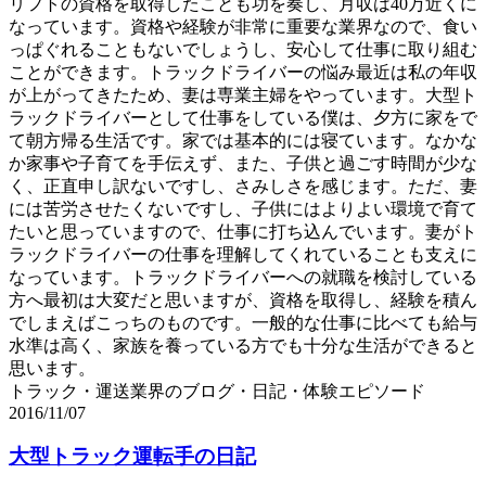
リフトの資格を取得したことも功を奏し、月収は40万近くに
なっています。資格や経験が非常に重要な業界なので、食い
っぱぐれることもないでしょうし、安心して仕事に取り組む
ことができます。トラックドライバーの悩み最近は私の年収
が上がってきたため、妻は専業主婦をやっています。大型ト
ラックドライバーとして仕事をしている僕は、夕方に家をで
て朝方帰る生活です。家では基本的には寝ています。なかな
か家事や子育てを手伝えず、また、子供と過ごす時間が少な
く、正直申し訳ないですし、さみしさを感じます。ただ、妻
には苦労させたくないですし、子供にはよりよい環境で育て
たいと思っていますので、仕事に打ち込んでいます。妻がト
ラックドライバーの仕事を理解してくれていることも支えに
なっています。トラックドライバーへの就職を検討している
方へ最初は大変だと思いますが、資格を取得し、経験を積ん
でしまえばこっちのものです。一般的な仕事に比べても給与
水準は高く、家族を養っている方でも十分な生活ができると
思います。
トラック・運送業界のブログ・日記・体験エピソード
2016/11/07
大型トラック運転手の日記