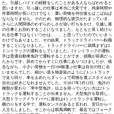
た。引越しバイトの経験をしたことがある人ならばわかると
思いますが、引っ越しの仕事は本当に大変です。拘束時間や
作業時間が長いだけでなく、重い荷物を何往復もはこばねば
ならなりません。そのため、物理的な疲労がたまっていき、
さらに人間関係のわずらわしさが追い打ちをかけ、引越し屋
の仕事とお別れすることになりました。もともと長く続けら
れる仕事ではなくいつかは、、、と思っていたのでいいきっ
かけでもありました。その結果、トラックドライバーへ転職
することになりました。トラックドライバーに就職まずは2
トントラックの運転をしていました。2トントラックの運転
手は普通自動車免許で運転することができ、就職が容易だっ
たからです。辞めてからすぐに仕事にありつけましたが、残
念ながら、小さい荷物を一日100個運ぶ仕事は自分の性に合
いませんでした。細かい道を独楽鼠のように2トントラック
で走り回り、車を止めたらダッシュで荷物を運ぶスタイルが
自分は好きになれませんでした。※2017年3月12日、免許の
種類が変わり「準中型免許」以上を持っていない方は2トン
トラックを運転することが出来ません。大型免許を取得し、
大型トラックドライバーに最初は4トントラックを運転し、
横のりをする中で、運転センスがあると言われ、翌日から一
人立ちしました。そこからは順風満帆で、最近ではフォーク