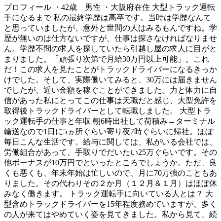
プロフィール ・42歳 男性 ・大阪府在住 大型トラック運転
手になるまで 私の最終学歴は高卒です。当時は学歴なんて
と思っていましたが、意外と世間の人はみるもんですね。学
歴が無いのは仕方ないですが、仕事は探さなければなりませ
ん。学歴不問の求人を探していたら引越し屋の求人に目がと
まりました。「頑張り次第で月給30万円以上可能」。これ
だ！この求人を見たことがトラックドライバーになるきっか
けでした。そして、実際働いてみると、30万には届きません
でしたが、近い金額を稼ぐことができました。力と体力に自
信があった私にとってこの仕事は天職だと感じ、大型免許を
取得後トラックドライバーとして転職しました。 大型トラ
ック運転手の仕事と年収 朝6時出社して荷積み→ターミナル
輸送なので1日に5ヵ所ぐらい寄り夜7時ぐらいに帰社。ほぼ
毎日こんな生活です。給与に関しては、私がいる会社では、
労働組合があって、手取りでだいたい25万ぐらいです。その
他ボーナスが10万円でといったところでしょうか。ただ、良
くも悪くも、年末年始は忙しいので、月に70万強のこともあ
りました。その代わりその２か月（１２月＆１月）はほぼ休
みなく働きます。 トラック運転手に向いている人とは？ 大
型含めトラックドライバーを15年程度務めていますが、多く
の人が来てはやめていく姿を見てきました。私から見て、続