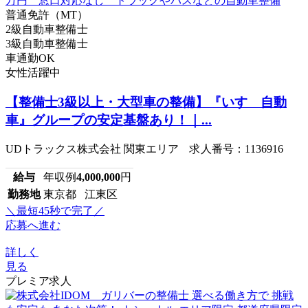
普通免許（MT）
2級自動車整備士
3級自動車整備士
車通勤OK
女性活躍中
【整備士3級以上・大型車の整備】『いすゞ自動
車』グループの安定基盤あり！｜...
UDトラックス株式会社 関東エリア 求人番号：1136916
給与
年収例
4,000,000
円
勤務地
東京都 江東区
＼最短45秒で完了／
応募へ進む
詳しく
見る
プレミア求人