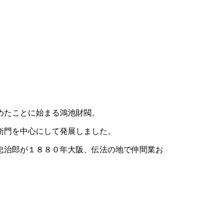
めたことに始まる鴻池財閥。
衛門を中心にして発展しました。
忠治郎が１８８０年大阪、伝法の地で仲間業お