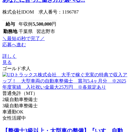
株式会社IDOM 求人番号：1196787
給与
年収例
5,500,000
円
勤務地
千葉県 習志野市
＼最短45秒で完了／
応募へ進む
詳しく
見る
ゴールド求人
普通免許（MT）
2級自動車整備士
3級自動車整備士
車通勤OK
女性活躍中
【整備士3級以上・大型車の整備】『いすゞ自動