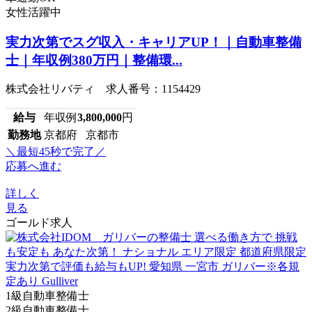
女性活躍中
実力次第でスグ収入・キャリアUP！｜自動車整備
士｜年収例380万円｜整備環...
株式会社リバティ 求人番号：1154429
給与
年収例
3,800,000
円
勤務地
京都府 京都市
＼最短45秒で完了／
応募へ進む
詳しく
見る
ゴールド求人
1級自動車整備士
2級自動車整備士