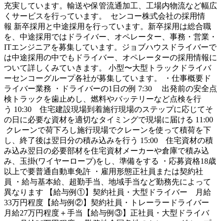
充実しています。輸送や保管流通加工、工場内物流など幅広
くサービスを行っています。 センコー株式会社の採用情
報 新卒採用と中途採用を行っています。新卒採用は総合職
を、中途採用ではドライバー、オペレーター、事務・営業・
ITエンジニアを募集しています。ジョブハウスドライバーで
は中途採用の中でもドライバー、オペレーターの採用情報に
ついて詳しくみていきます。 小型〜大型トラックドライバ
ーセンコーグループ各社が募集しています。 ・仕事概要ド
ライバー業務 ・ドライバーの1日の例 7:30 出発前の安全点
検トラックを歯止めし、燃料やバッテリーなど点検を行
う 10:30 住宅建設現場到着施行現場のステップに応じてそ
の日に必要な資材を適切なタイミングで現場に届ける 11:00
クレーンで荷下ろし施行現場でクレーンを使って積荷を下
し、終了後は翌日分の積み込みを行う 15:00 住宅資材の積
み込み翌日の必要部材を住宅資材メーカーや倉庫で積み込
み、玉掛(ワイヤーロープ)をし、準備をする ・応募資格18歳
以上で要普通自動車免許 ・雇用形態正社員または契約社
員 ・給与基本給、超勤手当、地域手当など勤務先によって
異なります 【給与例①】契約社員・大型ドライバー 月給
33万円程度【給与例②】契約社員・トレーラードライバー
月給27万円程度＋手当【給与例③】正社員・大型ドライバ