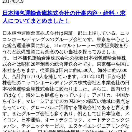
2017/03/19
日本梱包運輸倉庫株式会社の仕事内容・給料・求
人についてまとめました！
日本梱包運輸倉庫株式会社は東証一部に上場している、ニッ
コンホールディングスのグループ会社です。東京を中心とし
た総合運送事業に加え、21mフルトレーラーの実証実験を行
うなど設備投資にも余念のない当社を探ってみましょ
う。 日本梱包運輸倉庫株式会社の概要日本梱包運輸倉庫株
式会社は昭和28年創業の総合運送会社です。東京都中央区に
本社をもちます。従業員は国内に約9,500人、海外に約7,600
人、合計約17,100人を擁しています。2015年10月1日から持
株会社のニッコンホールディングス株式会社と事業会社の日
本梱包運輸倉庫株式会社に変わりました。さらに、国内だけ
ではなく、海外にも拠点をもっています。アメリカ、中国か
らインド、マレーシアまで10カ国28社の幅広い地域に拠点を
もっていて、グローバルに活躍する運送会社であると言えま
す。またグループ会社も多くあり、例としては日本陸送、メ
イコン、日本運輸、オートテクニック、オートテクニックジ
ャパン、テクニックサービス、エヌケイエンジニアリングな