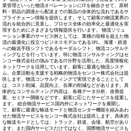
業管理といった物流オペレーションにITを融合させて、原材
料・部品の調達から配送までの製品の全体的な流れであるサ
プライチェーン情報を提供します。そして顧客の物流業界の
流れを統合的に見直し、プロセス全体の効率化と最適化を実
現するためにさまざまな情報提供を行います。 物流ソリュ
ーション事業のサービス例としては、業種の垣根を超えた物
流の最適化に役立つビジネスモデルである3PL、海運・鉄道
への輸送手段シフトであるモーダルシフト、物流コンサルテ
ィングなどを行っています。特に物流コンサルティングはセ
ンコー株式会社の強みであるIT分野を活用した、高度情報化
ネットワークを活用しています。顧客に最適な物流システ
ム、企業活動を支援する戦略的物流をセンコー株式会社は提
供します。物流コンサルティングで実現できることとして
は、コスト削減、品質向上、在庫の削減などがあります。具
体的なコンサルティング内容は、各種データ分析、改善提
案、セミナー開催などです。顧客に応じたサービスを提案し
ます。 総合物流サービス国内外にネットワークを展開し
て、顧客に最適な輸送モードと物流センター機能を組みあわ
せた物流サービスをセンコー株式会社は提供します。具体的
な輸送モードとしては、トラック、鉄道、会場、航空があり
ます。また国内サービスだけではなく、国際物流サービスも