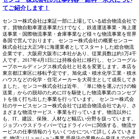
てご紹介します！
センコー株式会社は東証一部に上場している総合物流会社で
す。貨物自動車運送事業だけでなく、鉄道運送事業・海上運
送事業・国際物流事業・倉庫事業など様々な物流事業を世界
各国で営んでおります。 センコー株式会社の概要センコー
株式会社は大正5年に海運業者としてスタートした総合物流
企業です。大阪府大阪市に本社があり、従業員数は約1万4千
人です。2017年4月1日には持株会社に移行し、センコーグル
ープホールディングス株式会社と社名を変更します。本店を
東京都江東区に移転予定です。旭化成・積水化学工業・積水
ハウスなどの化学・住宅メーカーを大荷主として成長してき
ました。センコー株式会社は近年、「単に物を運ぶだけの輸
送業」からの脱却のためにITを駆使した物流事業のコンセプ
トを強く打ち出した事業を行っています。 センコー株式会
社のサービスセンコー株式会社では総合物流会社であり、さ
まざまな物流サービス・事業を行っています。物流以外に
も、IT、建設、保険、人材など幅広い分野を扱っています。
ジョブハウスドライバーではドライバーに関係する、物流サ
ービスの仕事情報のうちいくつかについて詳しくみていきま
す 物流ソリューション事業 受発注の業務から発送までの作