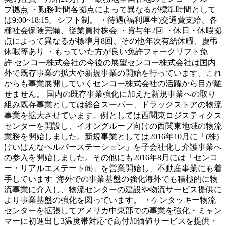
プ拠点 ・勤務時間各拠点によって異なるが標準時間として
は9:00~18:15。シフト制。 ・待遇(福利厚生)交通費支給、各
種社会保険完備、従業員持株会 ・賞与年2回 ・休日・休暇拠
点によって異なるが標準月8回、その他年次有給休暇、慶弔
休暇等あり ・もっていた方が良い免許フォークリフト免
許 センコー株式会社の今後の展望センコー株式会社は国内
外で既存事業の拡大や新規事業の開始を行っています。これ
からも事業展開していくセンコー株式会社の活躍から目が離
せません。 国内の既存事業強化に加えた新規事業への取り
組み既存事業としては総合スーパー、ドラックストアの物流
事業を拡大させています。例としては西関東ロジスティクス
センターを開設し、イオングループ向けの西関東地域の物流
業務を開始しました。新規事業としては2016年10月に「(株)
けいはんなヘルパーステーション」を子会社化し介護事業へ
の参入を開始しました。その他にも2016年8月には「センコ
ー・リアルエステート㈱」を営業開始し、不動産事業にも着
手しています 海外での事業基盤の強化海外でも積極的に物
流事業に介入し、物流センターの建設や物流サービス提供に
より事業基盤の強化を図っています。 ・ケンタッキー物流
センターを拡張してアメリカ中東部での事業を強化・ミャン
マーに初進出し3温度帯対応で高付加価値サービスを提供・