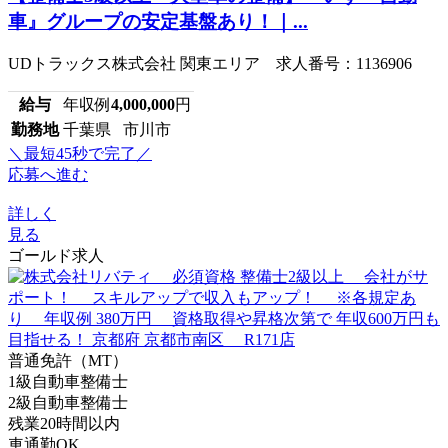
車』グループの安定基盤あり！｜...
UDトラックス株式会社 関東エリア 求人番号：1136906
給与
年収例
4,000,000
円
勤務地
千葉県 市川市
＼最短45秒で完了／
応募へ進む
詳しく
見る
ゴールド求人
普通免許（MT）
1級自動車整備士
2級自動車整備士
残業20時間以内
車通勤OK