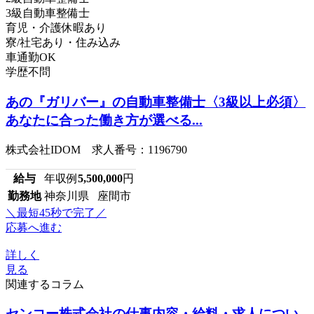
3級自動車整備士
育児・介護休暇あり
寮/社宅あり・住み込み
車通勤OK
学歴不問
あの『ガリバー』の自動車整備士〈3級以上必須〉
あなたに合った働き方が選べる...
株式会社IDOM 求人番号：1196790
給与
年収例
5,500,000
円
勤務地
神奈川県 座間市
＼最短45秒で完了／
応募へ進む
詳しく
見る
関連するコラム
センコー株式会社の仕事内容・給料・求人につい