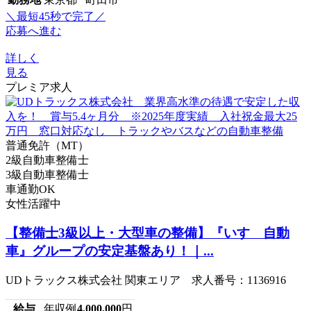
＼最短45秒で完了／
応募へ進む
詳しく
見る
プレミア求人
普通免許（MT）
2級自動車整備士
3級自動車整備士
車通勤OK
女性活躍中
【整備士3級以上・大型車の整備】『いすゞ自動
車』グループの安定基盤あり！｜...
UDトラックス株式会社 関東エリア 求人番号：1136916
給与
年収例
4,000,000
円