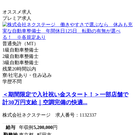
オススメ求人
プレミア求人
普通免許（MT）
1級自動車整備士
2級自動車整備士
3級自動車整備士
残業20時間以内
寮/社宅あり・住み込み
学歴不問
＜期間限定で入社祝い金スタート！＞一部店舗で
計30万円支給｜空調完備の快適...
株式会社ネクステージ 求人番号：1132337
給与
年収例
5,200,000
円
勤務地
東京都 町田市