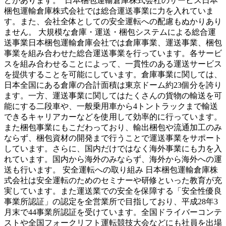
どがあります。 日本梱包運輸倉庫株式会社のサービス日本
梱包運輸倉庫株式会社では総合運送事業に力を入れていま
す。また、会社全体としての安全運転への配慮もぬかりあり
ません。 大規模な倉庫・運送・梱包システムによる総合運
送事業日本梱包運輸倉庫会社では倉庫事業、運送事業、梱包
事業を組み合わせた総合運送事業を行っています。各サービ
スを組み合わせることによって、一貫性のある運送サービス
を提供することを可能にしています。倉庫事業に関しては、
日本全国にある倉庫の合計面積は東京ドーム約23個分を誇り
ます。一方、運送事業に関してはたくさんの貨物の輸送を可
能にする二段車や、一般乗用車から4トントラックまで輸送
できるキャリアカーなどを使用して効率的に行っています。
また梱包事業にもこだわっており、輸出梱包や流通加工のみ
ならず、梱包資材の開発まで行うことで運送事業をサポート
しています。さらに、国内だけではなく海外事業にも力を入
れています。国内から海外のみならず、海外から海外への運
送も行います。 安全運転への取り組み 日本梱包運輸倉庫株
式会社は安全運転のためのセミナーや研修といった教育が充
実しています。また運送業での安全を保障する「安全性優良
事業所認証」の認定を全営業所で目指しており、平成28年3
月末で44事業所認証を受けています。全国ドライバーコンテ
ストや全国フォークリフト運転競技大会などにも社員を出場