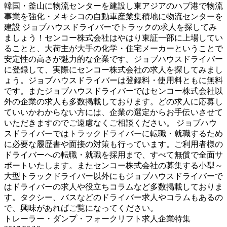
韓国・釜山に物流センターを建設し東アジアのハブ港で物流
事業を強化・メキシコの自動車産業集積地に物流センターを
建設 ジョブハウスドライバーでトラックの求人を探してみ
ましょう！センコー株式会社はやはり東証一部に上場してい
ることと、大荷主が大手の化学・住宅メーカーということで
安定性の高さが魅力的な企業です。ジョブハウスドライバー
に登録して、実際にセンコー株式会社の求人を探してみまし
ょう。ジョブハウスドライバーは登録料・使用料ともに無料
です。またジョブハウスドライバーではセンコー株式会社以
外の企業の求人も多数掲載しております。どの求人に応募し
ていいかわからない方には、企業の選定からお手伝いさせて
いただきますのでご遠慮なくご相談ください。 ジョブハウ
スドライバーではトラックドライバーに転職・就職するため
に必要な履歴書や面接の対策も行っています。ご利用者様の
ドライバーへの転職・就職を採用まで、すべて無償で全面サ
ポートいたします。またセンコー株式会社の募集する小型～
大型トラックドライバー以外にもジョブハウスドライバーで
はドライバーの求人や役立ちコラムなど多数掲載しておりま
す。タクシー、バスなどのドライバー求人やコラムもあるの
で、興味があればご覧になってください。
トレーラー・ダンプ・フォークリフト求人企業特集