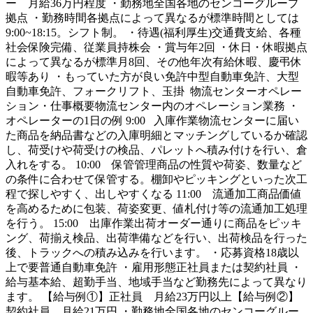
ー 月給36万円程度 ・勤務地全国各地のセンコーグループ
拠点 ・勤務時間各拠点によって異なるが標準時間としては
9:00~18:15。シフト制。 ・待遇(福利厚生)交通費支給、各種
社会保険完備、従業員持株会 ・賞与年2回 ・休日・休暇拠点
によって異なるが標準月8回、その他年次有給休暇、慶弔休
暇等あり ・もっていた方が良い免許中型自動車免許、大型
自動車免許、フォークリフト、玉掛 物流センターオペレー
ション・仕事概要物流センター内のオペレーション業務 ・
オペレーターの1日の例 9:00 入庫作業物流センターに届い
た商品を納品書などの入庫明細とマッチングしているか確認
し、荷受けや荷受けの検品、パレットへ積み付けを行い、倉
入れをする。 10:00 保管管理商品の性質や荷姿、数量など
の条件に合わせて保管する。棚卸やピッキングといった次工
程で探しやすく、出しやすくなる 11:00 流通加工商品価値
を高めるために包装、荷姿変更、値札付け等の流通加工処理
を行う。 15:00 出庫作業出荷オーダー通りに商品をピッキ
ング、荷揃え検品、出荷準備などを行い、出荷検品を行った
後、トラックへの積み込みを行います。 ・応募資格18歳以
上で要普通自動車免許 ・雇用形態正社員または契約社員 ・
給与基本給、超勤手当、地域手当など勤務先によって異なり
ます。 【給与例①】正社員 月給23万円以上【給与例②】
契約社員 月給21万円 ・勤務地全国各地のセンコーグルー