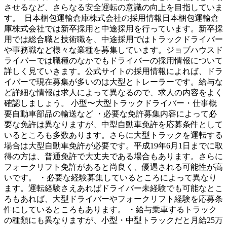
させるなど、さらなる安全運転の意識の向上を目指していま
す。 日本梱包運輸倉庫株式会社の採用情報日本梱包運輸倉
庫株式会社では新卒採用と中途採用を行っています。新卒採
用では総合職と技術職を、中途採用ではトラックドライバー
や事務職など様々な業種を募集しています。ジョブハウスド
ライバーでは職種のなかでもドライバーの採用情報について
詳しく見ていきます。公式サイトの採用情報によれば、ドラ
イバーで現在募集が多いのは大型とトレーラーです。給与な
ど詳細な情報は求人によって異なるので、求人の内容をよく
確認しましょう。 小型〜大型トラックドライバー・仕事概
要自動車部品の輸送など ・必要な免許募集内容によって必
要な免許は異なりますが、中型自動車免許を応募条件として
いるところも多数あります。さらに大型トラックを運転する
場合は大型自動車免許が必要です。平成19年6月1日までに取
得の方は、普通免許で大丈夫である場合もあります。さらに
フォークリフト免許があると尚良く、優遇される可能性が高
いです。 ・必要な経験募集しているところによって異なり
ます。運転経験さえあればドライバー未経験でも可能なとこ
ろもあれば、大型ドライバーやフォークリフト経験を応募条
件にしているところもあります。 ・給与乗車するトラック
の種類にも異なりますが、小型・中型トラックだと月給25万