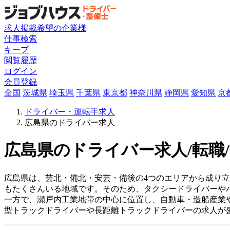
求人掲載希望の企業様
仕事検索
キープ
閲覧履歴
ログイン
会員登録
全国
茨城県
埼玉県
千葉県
東京都
神奈川県
静岡県
愛知県
京
ドライバー・運転手求人
広島県のドライバー求人
広島県のドライバー求人/転職
広島県は、芸北・備北・安芸・備後の4つのエリアから成り
もたくさんいる地域です。そのため、タクシードライバーや
一方で、瀬戸内工業地帯の中心に位置し、自動車・造船産業
型トラックドライバーや長距離トラックドライバーの求人が