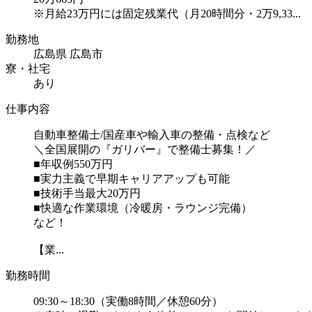
※月給23万円には固定残業代（月20時間分・2万9,33...
勤務地
広島県 広島市
寮・社宅
あり
仕事内容
自動車整備士/国産車や輸入車の整備・点検など
＼全国展開の『ガリバー』で整備士募集！／
■年収例550万円
■実力主義で早期キャリアアップも可能
■技術手当最大20万円
■快適な作業環境（冷暖房・ラウンジ完備）
など！
【業...
勤務時間
09:30～18:30（実働8時間／休憩60分）