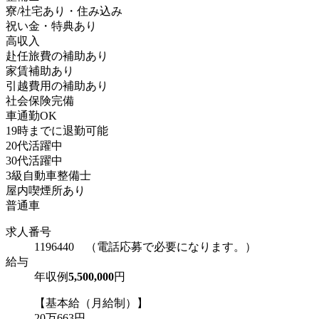
寮/社宅あり・住み込み
祝い金・特典あり
高収入
赴任旅費の補助あり
家賃補助あり
引越費用の補助あり
社会保険完備
車通勤OK
19時までに退勤可能
20代活躍中
30代活躍中
3級自動車整備士
屋内喫煙所あり
普通車
求人番号
1196440 （電話応募で必要になります。）
給与
年収例
5,500,000
円
【基本給（月給制）】
20万663円