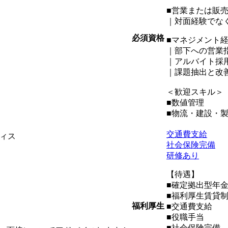
■営業または販
｜対面経験でな
必須資格
■マネジメント
｜部下への営業
｜アルバイト採
｜課題抽出と改
＜歓迎スキル＞
■数値管理
■物流・建設・
交通費支給
ィス
社会保険完備
研修あり
【待遇】
■確定拠出型年
■福利厚生賃貸
福利厚生
■交通費支給
■役職手当
■社会保険完備