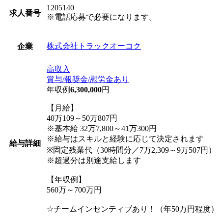
1205140
求人番号
※電話応募で必要になります。
株式会社トラックオーコク
企業
高収入
賞与/報奨金/慰労金あり
年収例
6,300,000
円
【月給】
40万109～50万807円
※基本給 32万7,800～41万300円
※給与はスキルと経験に応じて決定されます
給与詳細
※固定残業代（30時間分／7万2,309～9万507円）
※超過分は別途支給します
【年収例】
560万～700万円
☆チームインセンティブあり！（年50万円程度）