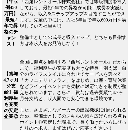
【年収
『西尾レントオール株式会社』では等級制度を導入
例450
しており、最短2年での昇格が可能！成長を実感し
万円】
ながら、収入&ステップアップを目指すことができ
最短2
ます。先輩の中には、入社5年目で年収600万円を実
年で昇
現している社員も◎
格のチ
整備士としての成長と収入アップ、どちらも目指す
ャン
方は本求人をお見逃しなく！
ス！
全国に拠点を展開する『西尾レントオール』だから
こそ、福利厚生の充実度も大きな特長！例えば、自
【賞与
分のライフスタイルに合わせてサービスを選べる
4.7ヶ月
「カフェテリアプラン」をはじめ、出産・育児休業
分支
などライフイベントにも柔軟に対応できる制度が整
給】福
えられています。さらに、賞与は過去実績で4.7ヶ
利厚生
月分支給と、収入面でも安心できる環境です。
も充実
また、さまざまなメーカーの建設機械に触れられる
の安定
ため、整備士としてのスキルの幅を広げられる点も
企業◎
ポイント◎安定した環境で、長く働きたい方にぴっ
たりの本求人。まずはぜひご応募ください！