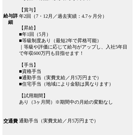
【賞与】
給与詳
年2回（7・12月／過去実績：4.7ヶ月分）
細
【昇給】
■年1回（5月）
■等級制度あり（最短2年で昇格可能）
｜等級や評価に応じて給与がアップし、入社5年目
で年収600万円も目指せます！
【手当】
■資格手当
■通勤手当（実費支給／月5万円まで）
■住宅手当（地域により金額は異なります）
【試用期間】
あり（3ヶ月間）※期間中の月給の変動なし
通勤手当（実費支給／月5万円まで）
交通費