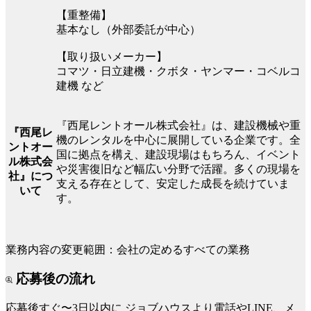
【重整備】
基本なし（外部委託が中心）
【取り扱いメーカー】
コマツ・日立建機・クボタ・ヤンマー・コベルコ
建機 など
『西尾レントオール株式会社』は、建設機械や重
『西尾レ
機のレンタルを中心に展開している企業です。全
ントオー
国に拠点を構え、建設現場はもちろん、イベント
ル株式会
や災害復旧など幅広い分野で活躍。多くの現場を
社』につ
支える存在として、安定した成長を続けていま
いて
す。
業務内容の変更範囲：会社の定めるすべての業務
応募後の流れ
応募後すぐ〜3日以内に
ジョブハウスより電話やLINE、メ