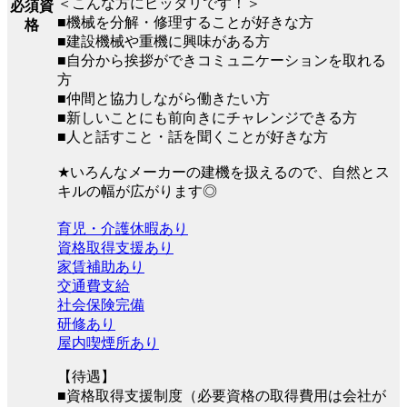
＜こんな方にピッタリです！＞
必須資
■機械を分解・修理することが好きな方
格
■建設機械や重機に興味がある方
■自分から挨拶ができコミュニケーションを取れる
方
■仲間と協力しながら働きたい方
■新しいことにも前向きにチャレンジできる方
■人と話すこと・話を聞くことが好きな方
★いろんなメーカーの建機を扱えるので、自然とス
キルの幅が広がります◎
育児・介護休暇あり
資格取得支援あり
家賃補助あり
交通費支給
社会保険完備
研修あり
屋内喫煙所あり
【待遇】
■資格取得支援制度（必要資格の取得費用は会社が