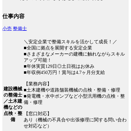
仕事内容
小売
整備士
＼安定企業で整備スキルを活かして成長！／
■全国に拠点を展開する安定企業
■さまざまなメーカーの建機に触れながらスキル
アップ可能！
■年休実質129日◎土日祝はお休み
■年収例450万円！賞与は4.7ヶ月分支給
【業務内容】
建設機械
■土木建機や道路舗装機械の点検・整備・修理
の整備士
■発電機・水中ポンプなど小型汎用機の点検・整
／土木建
備・修理
機などの
点検・整
【窓口対応】
備
あり（機械の不具合や出張修理に関する問い合わ
せ対応など）