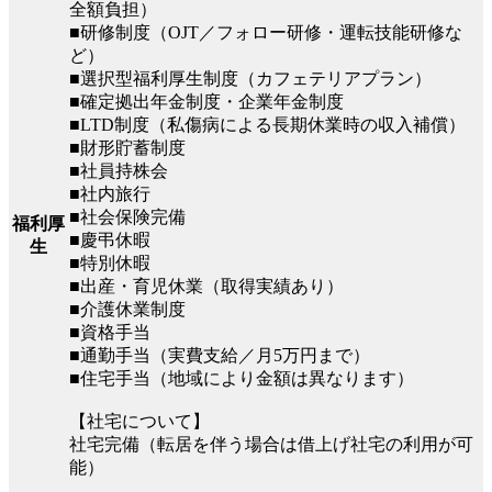
全額負担）
■研修制度（OJT／フォロー研修・運転技能研修な
ど）
■選択型福利厚生制度（カフェテリアプラン）
■確定拠出年金制度・企業年金制度
■LTD制度（私傷病による長期休業時の収入補償）
■財形貯蓄制度
■社員持株会
■社内旅行
■社会保険完備
福利厚
■慶弔休暇
生
■特別休暇
■出産・育児休業（取得実績あり）
■介護休業制度
■資格手当
■通勤手当（実費支給／月5万円まで）
■住宅手当（地域により金額は異なります）
【社宅について】
社宅完備（転居を伴う場合は借上げ社宅の利用が可
能）