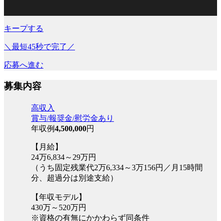
キープする
＼最短45秒で完了／
応募へ進む
募集内容
高収入
賞与/報奨金/慰労金あり
年収例
4,500,000
円
【月給】
24万6,834～29万円
（うち固定残業代2万6,334～3万156円／月15時間
分、超過分は別途支給）
【年収モデル】
430万～520万円
※資格の有無にかかわらず同条件