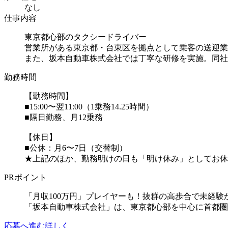
なし
仕事内容
東京都心部のタクシードライバー
営業所がある東京都・台東区を拠点として乗客の送迎業
また、坂本自動車株式会社では丁寧な研修を実施。同社が運
勤務時間
【勤務時間】
■15:00〜翌11:00（1乗務14.25時間）
■隔日勤務、月12乗務
【休日】
■公休：月6〜7日（交替制）
★上記のほか、勤務明けの日も「明け休み」としてお休み
PRポイント
「月収100万円」プレイヤーも！抜群の高歩合で未経験
「坂本自動車株式会社」は、東京都心部を中心に首都圏
応募へ進む
詳しく