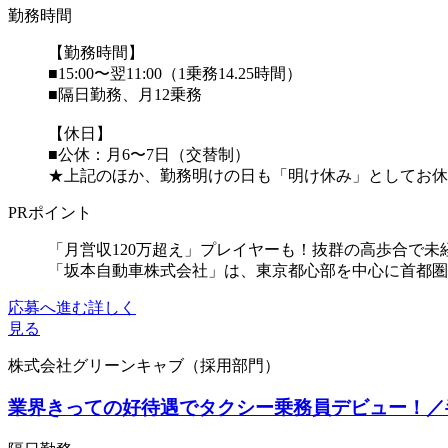
勤務時間
【勤務時間】
■15:00〜翌11:00（1乗務14.25時間）
■隔日勤務、月12乗務
【休日】
■公休：月6〜7日（交替制）
★上記のほか、勤務明けの日も「明け休み」としてお休み
PRポイント
「月営収120万超え」プレイヤーも！抜群の高歩合で未
「坂本自動車株式会社」は、東京都心部を中心に首都圏
応募へ進む
詳しく
見る
株式会社グリーンキャブ（採用部門）
業界きっての好待遇でタクシー乗務員デビュー！／