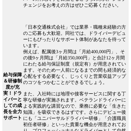
チェンジをお考えの方はぜひご応募ください。
「日本交通株式会社」では業界・職種未経験の方
のご応募も大歓迎。同社では、ドライバーデビュ
ーにもぴったりなサポート体制があなたを待って
います。
例えば、配属後3ヶ月間は「月給400,000円」、そ
の後9ヶ月間は「月給350,000円」と合計12ヶ月間
にわたる給与保証制度（規定有）が用意されてい
ます。そのため一人前になるまでの間も経済的な
給与保障
心配をする必要なく、じっくりと営業収益アップ
＆研修制
のコツをつかむことができるでしょう。
度が充
実！ドラ
また、入社時には地理や接客サービスに関する丁
イバーと
寧な研修が実施されます。ベテランドライバーに
しての成
よる実践的な講習なので、乗務に必要な「生きた
長を全力
知識」を吸収できるはずです。さらにデビュー後
サポート
にも「ユニバーサルドライバー研修」「介護職員
初任者研修」といった貴重な機会が用意されてお
り、プロフェッショナルなドライバーとして自然