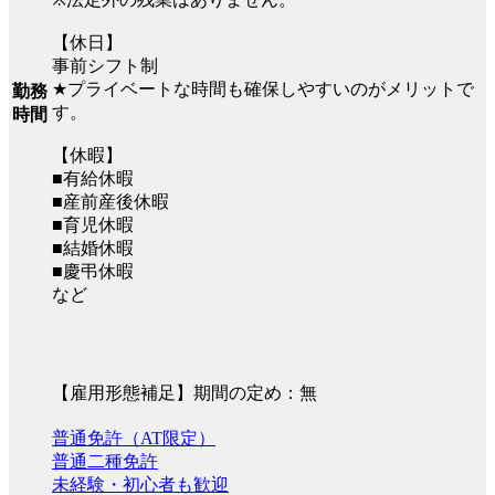
【休日】
事前シフト制
★プライベートな時間も確保しやすいのがメリットで
勤務
す。
時間
【休暇】
■有給休暇
■産前産後休暇
■育児休暇
■結婚休暇
■慶弔休暇
など
【雇用形態補足】期間の定め：無
普通免許（AT限定）
普通二種免許
未経験・初心者も歓迎