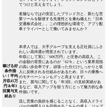
てつけと言えるでしょう。
老舗ならではの安定したブランド力と、新たな営
業ツールを駆使する先進性とを兼ね備えた「日本
交通株式会社」。この理想的な環境で、アプリ配
車ドライバーとして働いてみませんか？
本求人では、大手グループを支える正社員にふさ
わしい高待遇が用意されています。
年収にして実に「600万円」と圧巻の高収入。こ
の金額の背景にあるのが「62％」という業界屈指
稼げる好
の高い歩合率です。頑張った分だけしっかりと収
条件揃
入に反映される仕組みがあるため、日々の乗務へ
い！平均
のモチベーションもグッと高まります。
月収45万
また、賞与に関しても「年3回」の支給実績があ
円＆年3
るなど、収入アップを狙う方にとって魅力的な条
回賞与支
件揃いです。
給あり
流し営業の負担を感じることなく、高収入ドライ
バーの仲間入りを目指せるこちらの求人。ジョブ