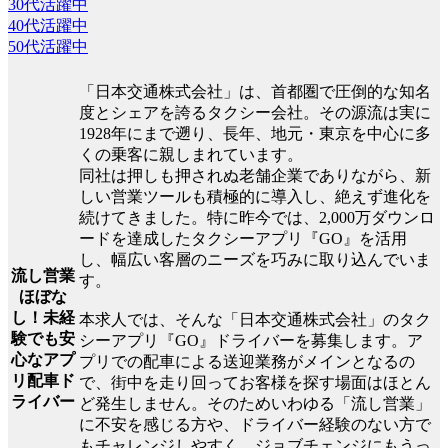
30代活躍中
40代活躍中
50代活躍中
「日本交通株式会社」は、首都圏で圧倒的な知名
度とシェアを誇るタクシー会社。その源流は実に
1928年にまで遡り、長年、地元・東京を中心に多
くの乗客に親しまれています。
同社は押しも押されぬ老舗企業でありながら、新
しい営業ツールも積極的に導入し、絶えず進化を
続けてきました。特に昨今では、2,000万ダウンロ
ードを達成したタクシーアプリ『GO』を活用
し、幅広い客層のニーズを巧みに取り込んでいま
流し営業
す。
ほぼな
し！未経
本求人では、そんな「日本交通株式会社」のタク
験でも安
シーアプリ『GO』ドライバーを募集します。ア
心なアプ
プリでの配車による送迎業務がメインとなるの
リ配車ド
で、街中を走り回ってお客様を探す場面はほとん
ライバー
ど発生しません。そのためいわゆる「流し営業」
に不安を感じる方や、ドライバー経験のない方で
もチャレンジしやすく、ジョブチェンジにもうっ