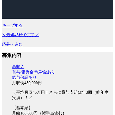
キープする
＼最短45秒で完了／
応募へ進む
募集内容
高収入
賞与/報奨金/慰労金あり
給与保証あり
月収例
450,000
円
＼平均月収45万円！さらに賞与支給は年3回（昨年度
実績）！／
【基本給】
月給188,600円（諸手当含む）