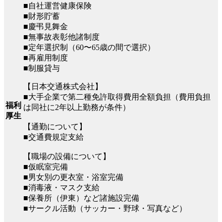
■自社運営健康保険
■財形貯蓄
■慶弔見舞金
■無事故表彰他諸制度
■定年選択制（60〜65歳の間で選択）
■再雇用制度
■制服貸与
【日本交通株式会社】
■大手企業で第二種免許取得費用全額負担（費用負担
福利
は同社に2年以上勤務が条件）
厚生
【通勤について】
■交通費規定支給
【職場の設備について】
■仮眠室完備
■男女別の更衣室・浴室完備
■消毒液・マスク支給
■保養所（伊東）など諸施設完備
■サークル活動（サッカー・野球・写真など）