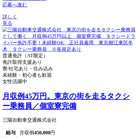
応募へ進む
詳しく
見る
普通免許（AT限定）
免許取得支援あり
寮/社宅あり・住み込み
未経験・初心者も歓迎
女性活躍中
月収例45万円。東京の街を走るタクシ
ー乗務員／個室寮完備
三陽自動車交通株式会社
給与
月収例
450,000
円