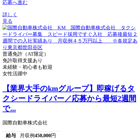
応募へ進む
詳しく
見る
普通免許（AT限定）
免許取得支援あり
未経験・初心者も歓迎
女性活躍中
【業界大手のkmグループ】即稼げるタ
クシードライバー／応募から最短2週間
で...
国際自動車株式会社
給与
月収例
450,000
円