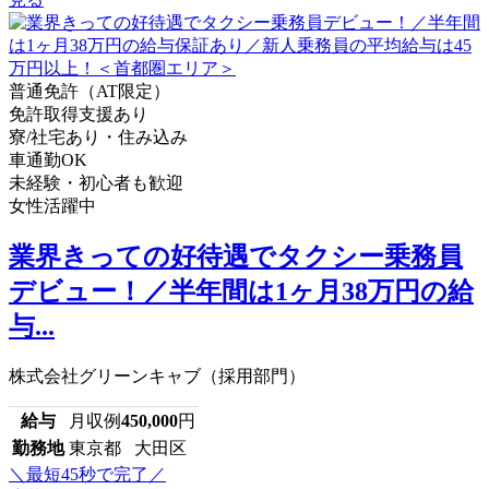
普通免許（AT限定）
免許取得支援あり
寮/社宅あり・住み込み
車通勤OK
未経験・初心者も歓迎
女性活躍中
業界きっての好待遇でタクシー乗務員
デビュー！／半年間は1ヶ月38万円の給
与...
株式会社グリーンキャブ（採用部門）
給与
月収例
450,000
円
勤務地
東京都 大田区
＼最短45秒で完了／