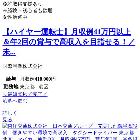
免許取得支援あり
未経験・初心者も歓迎
女性活躍中
【ハイヤー運転士】月収例41万円以上
＆年2回の賞与で高収入を目指せる！／
未...
国際興業株式会社
給与
月収例
418,000
円
勤務地
東京都 港区
＼最短45秒で完了／
応募へ進む
詳しく
見る