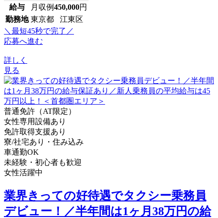
給与
月収例
450,000
円
勤務地
東京都 江東区
＼最短45秒で完了／
応募へ進む
詳しく
見る
普通免許（AT限定）
女性専用設備あり
免許取得支援あり
寮/社宅あり・住み込み
車通勤OK
未経験・初心者も歓迎
女性活躍中
業界きっての好待遇でタクシー乗務員
デビュー！／半年間は1ヶ月38万円の給