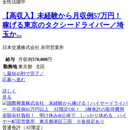
女性活躍中
【高収入】未経験から月収例57万円！
稼げる東京のタクシードライバー／埼
玉か...
日本交通株式会社 赤羽営業所
給与
月収例
570,000
円
勤務地
東京都 北区
＼最短45秒で完了／
応募へ進む
詳しく
見る
普通免許（AT限定）