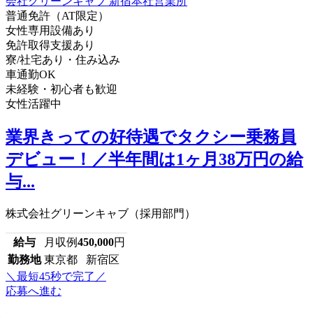
普通免許（AT限定）
女性専用設備あり
免許取得支援あり
寮/社宅あり・住み込み
車通勤OK
未経験・初心者も歓迎
女性活躍中
業界きっての好待遇でタクシー乗務員
デビュー！／半年間は1ヶ月38万円の給
与...
株式会社グリーンキャブ（採用部門）
給与
月収例
450,000
円
勤務地
東京都 新宿区
＼最短45秒で完了／
応募へ進む