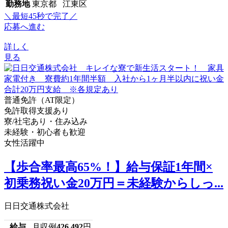
勤務地
東京都 江東区
＼最短45秒で完了／
応募へ進む
詳しく
見る
普通免許（AT限定）
免許取得支援あり
寮/社宅あり・住み込み
未経験・初心者も歓迎
女性活躍中
【歩合率最高65%！】給与保証1年間×
初乗務祝い金20万円＝未経験からしっ...
日日交通株式会社
給与
月収例
426,492
円