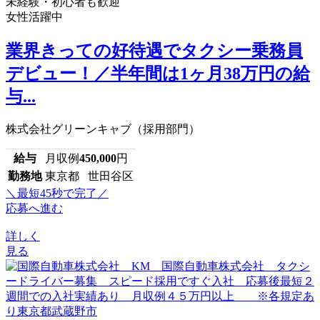
未経験・初心者も歓迎
女性活躍中
業界きっての好待遇でタクシー乗務員
デビュー！／半年間は1ヶ月38万円の給
与...
株式会社グリーンキャブ（採用部門）
給与
月収例
450,000
円
勤務地
東京都 世田谷区
＼最短45秒で完了／
応募へ進む
詳しく
見る