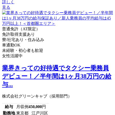
詳しく
見る
普通免許（AT限定）
免許取得支援あり
寮/社宅あり・住み込み
車通勤OK
未経験・初心者も歓迎
女性活躍中
業界きっての好待遇でタクシー乗務員
デビュー！／半年間は1ヶ月38万円の給
与...
株式会社グリーンキャブ（採用部門）
給与
月収例
450,000
円
勤務地
東京都 江戸川区