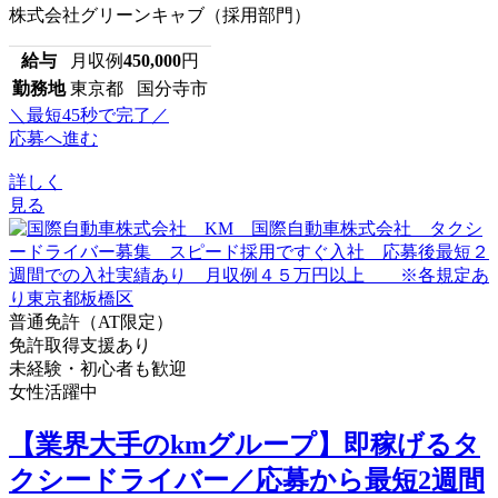
株式会社グリーンキャブ（採用部門）
給与
月収例
450,000
円
勤務地
東京都 国分寺市
＼最短45秒で完了／
応募へ進む
詳しく
見る
普通免許（AT限定）
免許取得支援あり
未経験・初心者も歓迎
女性活躍中
【業界大手のkmグループ】即稼げるタ
クシードライバー／応募から最短2週間