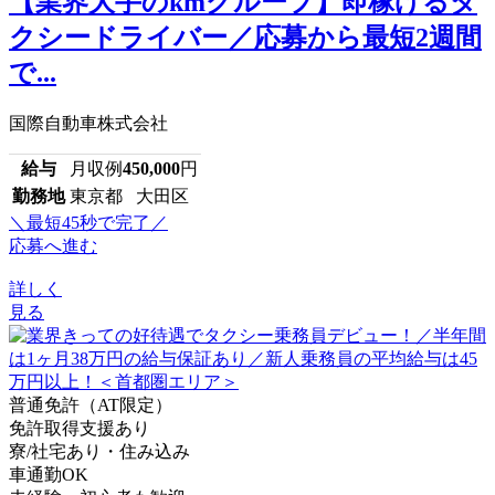
【業界大手のkmグループ】即稼げるタ
クシードライバー／応募から最短2週間
で...
国際自動車株式会社
給与
月収例
450,000
円
勤務地
東京都 大田区
＼最短45秒で完了／
応募へ進む
詳しく
見る
普通免許（AT限定）
免許取得支援あり
寮/社宅あり・住み込み
車通勤OK