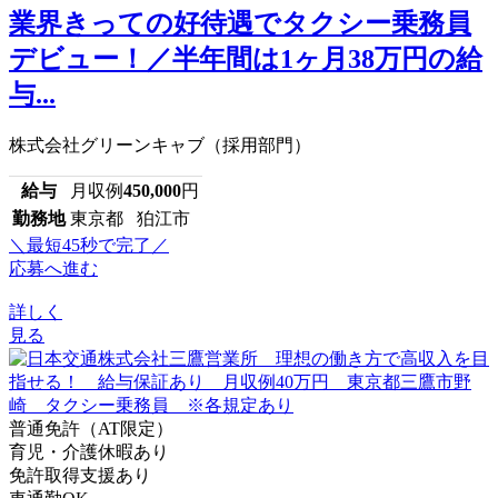
業界きっての好待遇でタクシー乗務員
デビュー！／半年間は1ヶ月38万円の給
与...
株式会社グリーンキャブ（採用部門）
給与
月収例
450,000
円
勤務地
東京都 狛江市
＼最短45秒で完了／
応募へ進む
詳しく
見る
普通免許（AT限定）
育児・介護休暇あり
免許取得支援あり