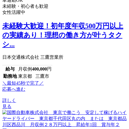
車通勤OK
未経験・初心者も歓迎
女性活躍中
未経験大歓迎！初年度年収500万円以上
の実績あり！理想の働き方が叶うタク
シ...
日本交通株式会社 三鷹営業所
給与
月収例
400,000
円
勤務地
東京都 三鷹市
＼最短45秒で完了／
応募へ進む
詳しく
見る