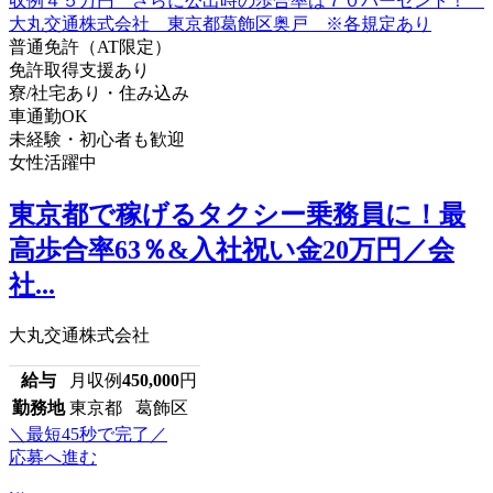
普通免許（AT限定）
免許取得支援あり
寮/社宅あり・住み込み
車通勤OK
未経験・初心者も歓迎
女性活躍中
東京都で稼げるタクシー乗務員に！最
高歩合率63％&入社祝い金20万円／会
社...
大丸交通株式会社
給与
月収例
450,000
円
勤務地
東京都 葛飾区
＼最短45秒で完了／
応募へ進む