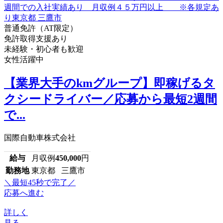
普通免許（AT限定）
免許取得支援あり
未経験・初心者も歓迎
女性活躍中
【業界大手のkmグループ】即稼げるタ
クシードライバー／応募から最短2週間
で...
国際自動車株式会社
給与
月収例
450,000
円
勤務地
東京都 三鷹市
＼最短45秒で完了／
応募へ進む
詳しく
見る