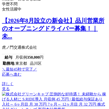
学歴不問
女性活躍中
【2026年8月設立の新会社】品川営業所
のオープニングドライバー募集！｜
未...
虎ノ門交通株式会社
給与
月収例
350,000
円
勤務地
東京都 品川区
＼最短45秒で完了／
応募へ進む
詳しく
見る