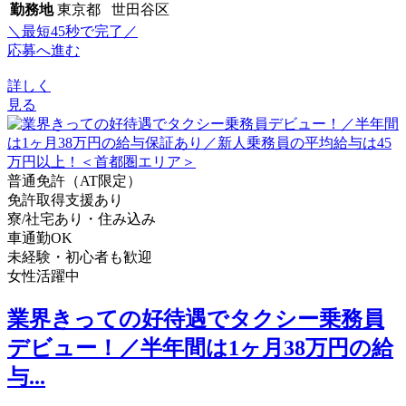
勤務地
東京都 世田谷区
＼最短45秒で完了／
応募へ進む
詳しく
見る
普通免許（AT限定）
免許取得支援あり
寮/社宅あり・住み込み
車通勤OK
未経験・初心者も歓迎
女性活躍中
業界きっての好待遇でタクシー乗務員
デビュー！／半年間は1ヶ月38万円の給
与...