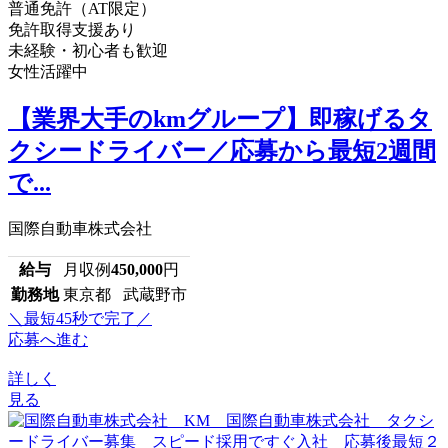
普通免許（AT限定）
免許取得支援あり
未経験・初心者も歓迎
女性活躍中
【業界大手のkmグループ】即稼げるタ
クシードライバー／応募から最短2週間
で...
国際自動車株式会社
給与
月収例
450,000
円
勤務地
東京都 武蔵野市
＼最短45秒で完了／
応募へ進む
詳しく
見る