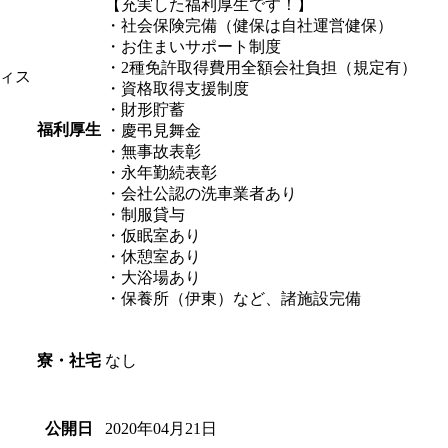
【充実した福利厚生です！】
・社会保険完備（健保は自社運営健保）
・お住まいサポート制度
・2種免許取得費用全額会社負担（規定有）
ィス
・資格取得支援制度
・財形貯蓄
福利厚生
・慶弔見舞金
・無事故表彰
・永年勤続表彰
・会社公認の洗車業者あり
・制服貸与
・仮眠室あり
・休憩室あり
・大浴場あり
・保養所（伊東）など、諸施設完備
なし
寮・社宅
2020年04月21日
公開日