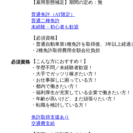
【雇用形態補足】期間の定め：無
普通免許（AT限定）
普通二種免許
未経験・初心者も歓迎
【必須資格】
・普通自動車第1種免許を取得後、3年以上経過
・2種免許取得費用全額会社負担
【こんな方におすすめ！】
必須資格
・学歴不問／未経験者歓迎！
・大手でガッツリ稼ぎたい方！
・お仕事探しに困っている方！
・都内で働きたい方！
・福利厚生が充実している企業で働きたい方！
・年齢が高いけど、まだ頑張りたい方！
・転職を検討している方！
免許取得支援あり
交通費支給