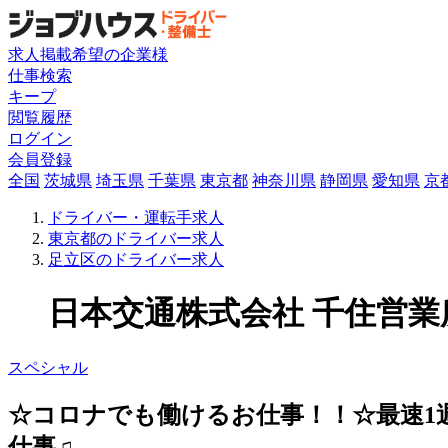
求人掲載希望の企業様
仕事検索
キープ
閲覧履歴
ログイン
会員登録
全国
茨城県
埼玉県
千葉県
東京都
神奈川県
静岡県
愛知県
京
ドライバー・運転手求人
東京都のドライバー求人
足立区のドライバー求人
日本交通株式会社 千住営業所
スペシャル
☆コロナでも働けるお仕事！！☆最速1
仕事♫