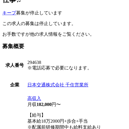
キープ
募集が停止しています
この求人の募集は停止しています。
お手数ですが他の求人情報をご覧ください。
募集概要
294638
求人番号
※電話応募で必要になります。
日本交通株式会社 千住営業所
企業
高収入
月収
182,000
円〜
【給与】
基本給18万2000円+歩合+手当
※配属前研修期間中も給料支給あり