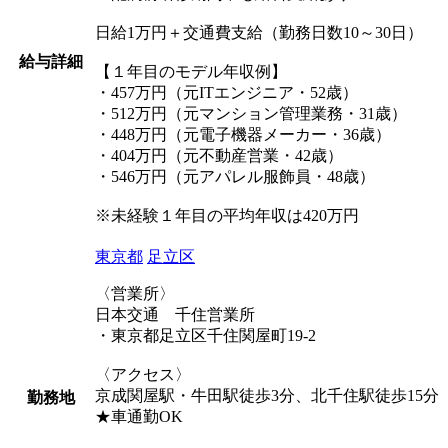
日給1万円＋交通費支給（勤務日数10～30日）
給与詳細
【１年目のモデル年収例】
・457万円（元ITエンジニア・52歳）
・512万円（元マンション管理業務・31歳）
・448万円（元電子機器メーカー・36歳）
・404万円（元不動産営業・42歳）
・546万円（元アパレル服飾員・48歳）
※未経験１年目の平均年収は420万円
東京都
足立区
〈営業所〉
日本交通 千住営業所
・東京都足立区千住関屋町19-2
〈アクセス〉
京成関屋駅・牛田駅徒歩3分、北千住駅徒歩15分
勤務地
★車通勤OK