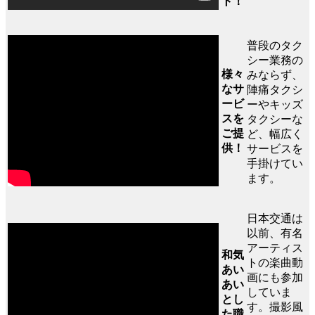
ト！
普段のタク
シー業務の
様々
みならず、
なサ
陣痛タクシ
ービ
ーやキッズ
スを
タクシーな
ご提
ど、幅広く
供！
サービスを
手掛けてい
ます。
日本交通は
以前、有名
アーティス
和気
トの楽曲動
あい
画にも参加
あい
していま
とし
す。撮影風
た職