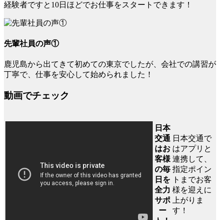
経験者ですと10日ほどでお仕事をスタートできます！
先輩社員の声①
鹿児島から出てきて初めての東京でしたが、会社での講習が
丁寧で、仕事を安心して始められました！
動画でチェック
日本
日本交通で
交通
はアプリと
はお
連携して、
客様
指定ポイン
の毎
トまでお客
日を
様を迎えに
全力
上がりま
サポ
す！
ー