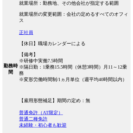
就業場所：勤務地、その他会社が指定する範囲
就業場所の変更範囲：会社の定めるすべてのオフィ
ス
正社員
【休日】職場カレンダーによる
【備考】
※研修中実働7.5時間
勤務時
※隔日勤：1乗務15.5時間（休憩3時間）月11～12乗
間
務
※変形労働時間制/1ヵ月単位（週平均40時間以内）
【雇用形態補足】期間の定め：無
普通免許（AT限定）
普通二種免許
未経験・初心者も歓迎