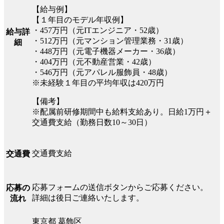
【給与例】
【１年目のモデル年収例】
・457万円（元ITエンジニア・52歳）
給与詳
・512万円（元マンション管理業務・31歳）
細
・448万円（元電子機器メーカー・36歳）
・404万円（元不動産営業・42歳）
・546万円（元アパレル服飾員・48歳）
※未経験１年目の平均年収は420万円
【備考】
※配属前研修期間中も給料支給あり。日給1万円＋
交通費支給（勤務日数10～30日）
交通費支給
交通費
応募フォームの送信ボタンからご応募ください。
応募の
詳細は後日ご連絡いたします。
流れ
東京都 葛飾区