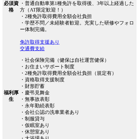
必須資
・普通自動車第1種免許を取得後、3年以上経過した
格
方（AT限定歓迎！）
・2種免許取得費用全額会社負担
・学歴不問／未経験者歓迎。充実した研修やフォロ
ー体制完備。
免許取得支援あり
交通費支給
・社会保険完備（健保は自社運営健保）
・お住まいサポート制度
・2種免許取得費用全額会社負担（規定有）
・資格取得支援制度
・財形貯蓄
福利厚
・慶弔見舞金
生
・無事故表彰
・永年勤続表彰
・会社公認の洗車業者あり
・制服貸与
・仮眠室あり
・休憩室あり
・大浴場あり