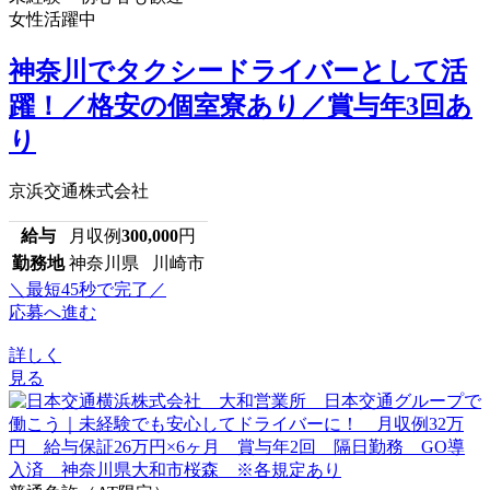
女性活躍中
神奈川でタクシードライバーとして活
躍！／格安の個室寮あり／賞与年3回あ
り
京浜交通株式会社
給与
月収例
300,000
円
勤務地
神奈川県 川崎市
＼最短45秒で完了／
応募へ進む
詳しく
見る