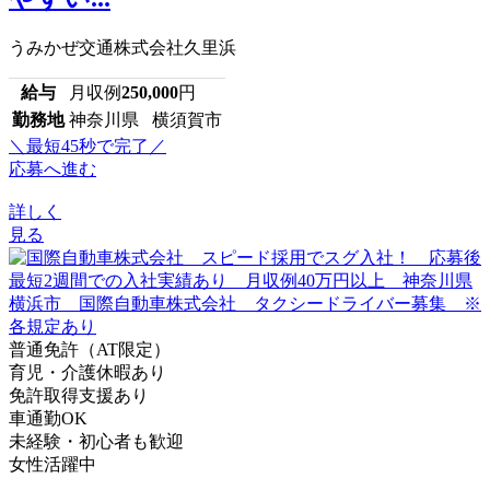
うみかぜ交通株式会社久里浜
給与
月収例
250,000
円
勤務地
神奈川県 横須賀市
＼最短45秒で完了／
応募へ進む
詳しく
見る
普通免許（AT限定）
育児・介護休暇あり
免許取得支援あり
車通勤OK
未経験・初心者も歓迎
女性活躍中