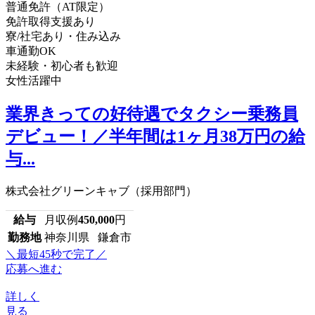
普通免許（AT限定）
免許取得支援あり
寮/社宅あり・住み込み
車通勤OK
未経験・初心者も歓迎
女性活躍中
業界きっての好待遇でタクシー乗務員
デビュー！／半年間は1ヶ月38万円の給
与...
株式会社グリーンキャブ（採用部門）
給与
月収例
450,000
円
勤務地
神奈川県 鎌倉市
＼最短45秒で完了／
応募へ進む
詳しく
見る