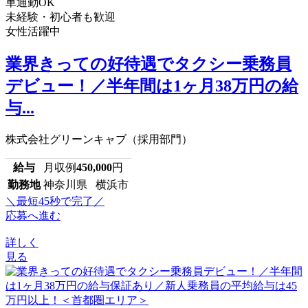
車通勤OK
未経験・初心者も歓迎
女性活躍中
業界きっての好待遇でタクシー乗務員
デビュー！／半年間は1ヶ月38万円の給
与...
株式会社グリーンキャブ（採用部門）
給与
月収例
450,000
円
勤務地
神奈川県 横浜市
＼最短45秒で完了／
応募へ進む
詳しく
見る