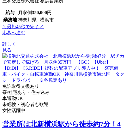
三和交通株式会社 横浜営業所
給与
月収例
350,000
円
勤務地
神奈川県 横浜市
＼最短45秒で完了／
応募へ進む
詳しく
見る
免許取得支援あり
寮/社宅あり・住み込み
車通勤OK
未経験・初心者も歓迎
女性活躍中
営業所は北新横浜駅から徒歩約7分！4