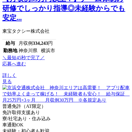
研修でしっかり指導◎未経験からでも
安定...
東宝タクシー株式会社
給与
月収例
334,243
円
勤務地
神奈川県 横浜市
＼最短45秒で完了／
応募へ進む
詳しく
見る
普通免許（AT限定）
免許取得支援あり
寮/社宅あり・住み込み
車通勤OK
未経験・初心者も歓迎