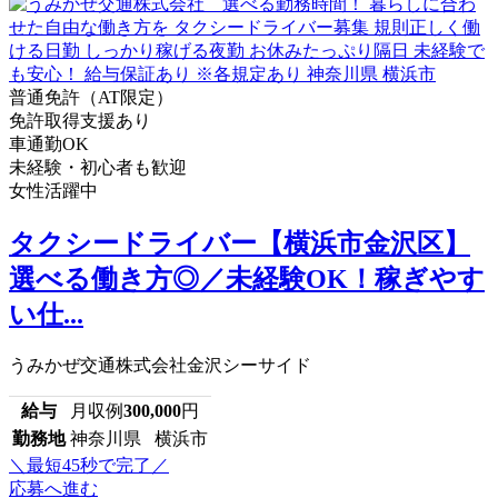
普通免許（AT限定）
免許取得支援あり
車通勤OK
未経験・初心者も歓迎
女性活躍中
タクシードライバー【横浜市金沢区】
選べる働き方◎／未経験OK！稼ぎやす
い仕...
うみかぜ交通株式会社金沢シーサイド
給与
月収例
300,000
円
勤務地
神奈川県 横浜市
＼最短45秒で完了／
応募へ進む