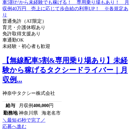
普通免許（AT限定）
育児・介護休暇あり
免許取得支援あり
車通勤OK
未経験・初心者も歓迎
【無線配車5割&専用乗り場あり】未経
験から稼げるタクシードライバー｜月
収例...
神奈中タクシー株式会社
給与
月収例
400,000
円
勤務地
神奈川県 海老名市
＼最短45秒で完了／
応募へ進む