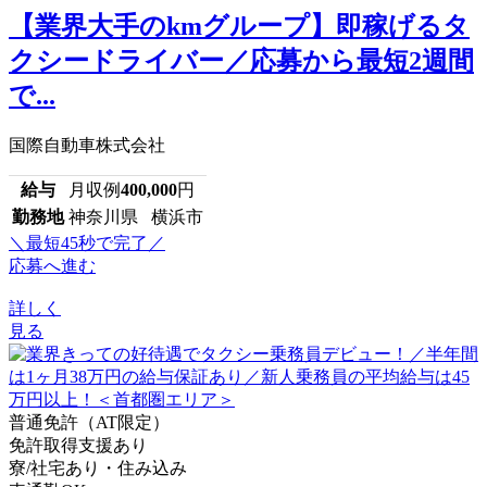
【業界大手のkmグループ】即稼げるタ
クシードライバー／応募から最短2週間
で...
国際自動車株式会社
給与
月収例
400,000
円
勤務地
神奈川県 横浜市
＼最短45秒で完了／
応募へ進む
詳しく
見る
普通免許（AT限定）
免許取得支援あり
寮/社宅あり・住み込み