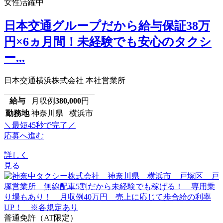
女性活躍中
日本交通グループだから給与保証38万
円×6ヵ月間！未経験でも安心のタクシ
ー...
日本交通横浜株式会社 本社営業所
給与
月収例
380,000
円
勤務地
神奈川県 横浜市
＼最短45秒で完了／
応募へ進む
詳しく
見る
普通免許（AT限定）