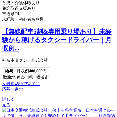
育児・介護休暇あり
免許取得支援あり
車通勤OK
未経験・初心者も歓迎
【無線配車5割&専用乗り場あり】未経
験から稼げるタクシードライバー｜月
収例...
神奈中タクシー株式会社
給与
月収例
400,000
円
勤務地
神奈川県 横浜市
＼最短45秒で完了／
応募へ進む
詳しく
見る