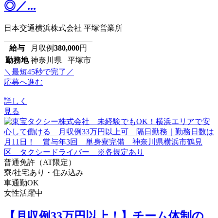
◎／...
日本交通横浜株式会社 平塚営業所
給与
月収例
380,000
円
勤務地
神奈川県 平塚市
＼最短45秒で完了／
応募へ進む
詳しく
見る
普通免許（AT限定）
寮/社宅あり・住み込み
車通勤OK
女性活躍中
【月収例33万円以上！】チーム体制の