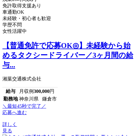
免許取得支援あり
車通勤OK
未経験・初心者も歓迎
学歴不問
女性活躍中
【普通免許で応募OK◎】未経験から始
めるタクシードライバー／3ヶ月間の給
与...
湘葉交通株式会社
給与
月収例
300,000
円
勤務地
神奈川県 鎌倉市
＼最短45秒で完了／
応募へ進む
詳しく
見る