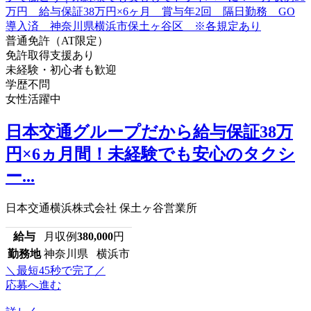
普通免許（AT限定）
免許取得支援あり
未経験・初心者も歓迎
学歴不問
女性活躍中
日本交通グループだから給与保証38万
円×6ヵ月間！未経験でも安心のタクシ
ー...
日本交通横浜株式会社 保土ヶ谷営業所
給与
月収例
380,000
円
勤務地
神奈川県 横浜市
＼最短45秒で完了／
応募へ進む