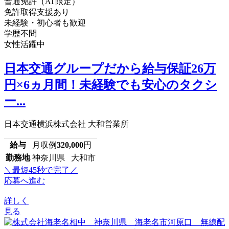
普通免許（AT限定）
免許取得支援あり
未経験・初心者も歓迎
学歴不問
女性活躍中
日本交通グループだから給与保証26万
円×6ヵ月間！未経験でも安心のタクシ
ー...
日本交通横浜株式会社 大和営業所
給与
月収例
320,000
円
勤務地
神奈川県 大和市
＼最短45秒で完了／
応募へ進む
詳しく
見る