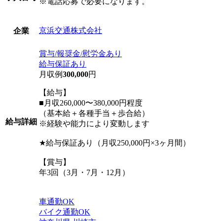
※電話応募で必要になります。
京浜交通株式会社
企業
賞与/報奨金/慰労金あり
給与保証あり
月収例
300,000
円
【給与】
■月収260,000〜380,000円程度
（基本給＋各種手当＋歩合給）
給与詳細
※経験や能力により変動します
★給与保証あり（月収250,000円×3ヶ月間）
【賞与】
年3回（3月・7月・12月）
車通勤OK
バイク通勤OK