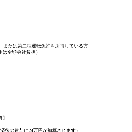
方、または第二種運転免許を所持している方
用は全額会社負担）
典】
完済後の賞与に24万円が加算されます）