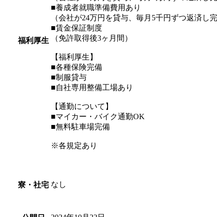
■養成者就職準備費用あり
（会社が24万円を貸与、毎月5千円ずつ返済し
■賃金保証制度
（免許取得後3ヶ月間）
福利厚生
【福利厚生】
■各種保険完備
■制服貸与
■自社専用整備工場あり
【通勤について】
■マイカー・バイク通勤OK
■無料駐車場完備
※各規定あり
なし
寮・社宅