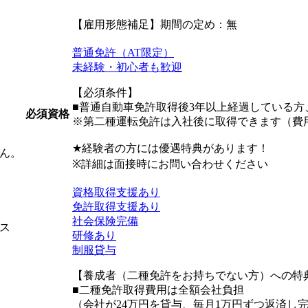
【雇用形態補足】期間の定め：無
普通免許（AT限定）
未経験・初心者も歓迎
【必須条件】
■普通自動車免許取得後3年以上経過している
必須資格
※第二種運転免許は入社後に取得できます（費
★経験者の方には優遇特典があります！
ん。
※詳細は面接時にお問い合わせください
資格取得支援あり
免許取得支援あり
社会保険完備
ス
研修あり
制服貸与
【養成者（二種免許をお持ちでない方）への特
■二種免許取得費用は全額会社負担
（会社が24万円を貸与、毎月1万円ずつ返済し