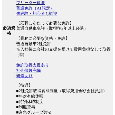
フリーター歓迎
普通免許（AT限定）
未経験・初心者も歓迎
【応募にあたって必要な免許】
必須資
普通自動車免許（取得後3年以上経過）
格
【乗務に必要な資格・免許】
普通自動車2種免許
※入社後に会社の支援を受けて費用負担なしで取得
可能
免許取得支援あり
社会保険完備
研修あり
【待遇】
■2種免許取得養成制度（取得費用全額会社負担）
■年次有給休暇
■特別休暇制度
■制服貸与
■京急グループ共済