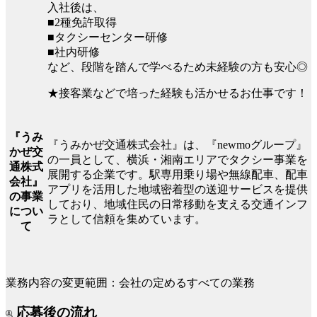
入社後は、
■2種免許取得
■タクシーセンター研修
■社内研修
など、段階を踏んで学べるため未経験の方も安心◎
★接客業などで培った経験も活かせるお仕事です！
『うみ
『うみかぜ交通株式会社』は、『newmoグループ』
かぜ交
の一員として、横浜・湘南エリアでタクシー事業を
通株式
展開する企業です。駅専用乗り場や無線配車、配車
会社』
アプリを活用した地域密着型の送迎サービスを提供
の事業
しており、地域住民の日常移動を支える交通インフ
につい
ラとして信頼を集めています。
て
業務内容の変更範囲：会社の定めるすべての業務
応募後の流れ