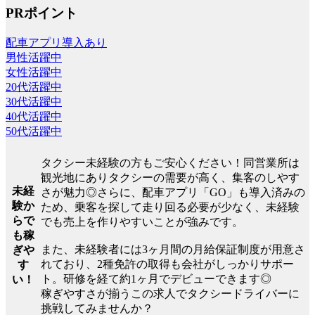
PRポイント
配車アプリ導入あり
男性活躍中
女性活躍中
20代活躍中
30代活躍中
40代活躍中
50代活躍中
タクシー未経験の方もご安心ください！同営業所は
観光地にありタクシーの需要が高く、集客のしやす
未経
さが魅力◎さらに、配車アプリ「GO」も導入済みの
験か
ため、乗客を探して走り回る必要が少なく、未経験
らで
でも売上を作りやすいことが強みです。
も稼
また、未経験者には3ヶ月間の月給保証制度が用意さ
ぎや
れており、2種免許の取得も会社がしっかりサポー
す
ト。研修を経て約1ヶ月でデビューできます◎
い！
稼ぎやすさが揃うこの求人でタクシードライバーに
挑戦してみませんか？