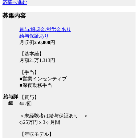
応募へ進む
募集内容
賞与/報奨金/慰労金あり
給与保証あり
月収例
250,000
円
【基本給】
月額21万1,313円
【手当】
■営業インセンティブ
■深夜勤務手当
給与詳
【賞与】
細
年2回
＜未経験者は給与保証あり！＞
◇25万円ｘ3ヶ月間
【年収モデル】