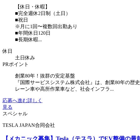
【休日・休暇】
■完全週休2日制（土日）
■祝日
※月に1回〜複数回出勤あり
■年間休日120日
■長期休暇...
休日
土日休み
PRポイント
創業80年！抜群の安定基盤
『国際サービスシステム株式会社』は、創業80年の歴
レーン車や高所作業車など、社会インフラ...
応募へ進む
詳しく
見る
スペシャル
TESLA JAPAN合同会社
【メカニック募集】Tesla（テスラ）でEV整備の