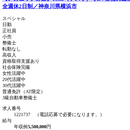
全週休2日制／神奈川県横浜市
スペシャル
日勤
正社員
小売
整備士
転勤なし
高収入
資格取得支援あり
社会保険完備
女性活躍中
20代活躍中
30代活躍中
普通免許（AT限定）
3級自動車整備士
求人番号
1221737 （電話応募で必要になります。）
給与
年収例
5,500,000
円