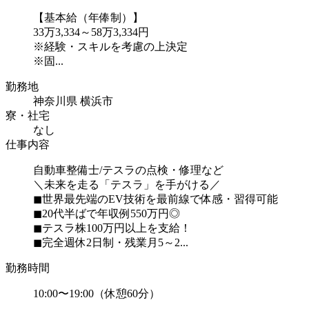
【基本給（年俸制）】
33万3,334～58万3,334円
※経験・スキルを考慮の上決定
※固...
勤務地
神奈川県 横浜市
寮・社宅
なし
仕事内容
自動車整備士/テスラの点検・修理など
＼未来を走る「テスラ」を手がける／
◼︎世界最先端のEV技術を最前線で体感・習得可能
◼︎20代半ばで年収例550万円◎
◼︎テスラ株100万円以上を支給！
◼︎完全週休2日制・残業月5～2...
勤務時間
10:00〜19:00（休憩60分）