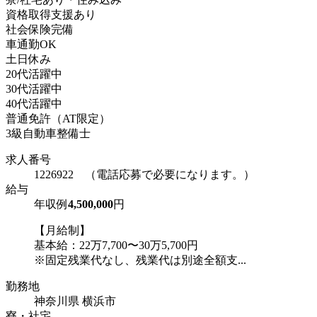
資格取得支援あり
社会保険完備
車通勤OK
土日休み
20代活躍中
30代活躍中
40代活躍中
普通免許（AT限定）
3級自動車整備士
求人番号
1226922 （電話応募で必要になります。）
給与
年収例
4,500,000
円
【月給制】
基本給：22万7,700〜30万5,700円
※固定残業代なし、残業代は別途全額支...
勤務地
神奈川県 横浜市
寮・社宅