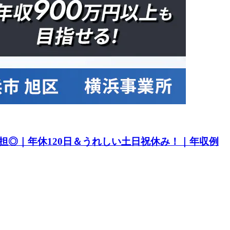
担◎｜年休120日＆うれしい土日祝休み！｜年収例