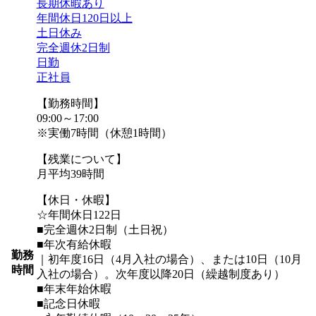
長期休暇あり
年間休日120日以上
土日休み
完全週休2日制
日勤
正社員
【勤務時間】
09:00～17:00
※実働7時間（休憩1時間）
【残業について】
月平均39時間
【休日・休暇】
☆年間休日122日
■完全週休2日制（土日祝）
■年次有給休暇
勤務
｜初年度16日（4月入社の場合）、または10日（10月
時間
入社の場合）。次年度以降20日（繰越制度あり）
■年末年始休暇
■記念日休暇