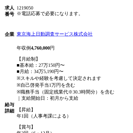
求人
1219050
※電話応募で必要になります。
番号
東京海上日動調査サービス株式会社
企業
年収例
4,760,000
円
【月給制】
■基本給：27万150円〜
■月給：34万5,190円〜
※スキルや経験を考慮して決定されます
※自己啓発手当1万円を含む
※職務手当（固定残業代※30.3時間分）を含む
｜支給開始日：初月から支給
給与
【昇給】
詳細
年1回（人事考課による）
【賞与】