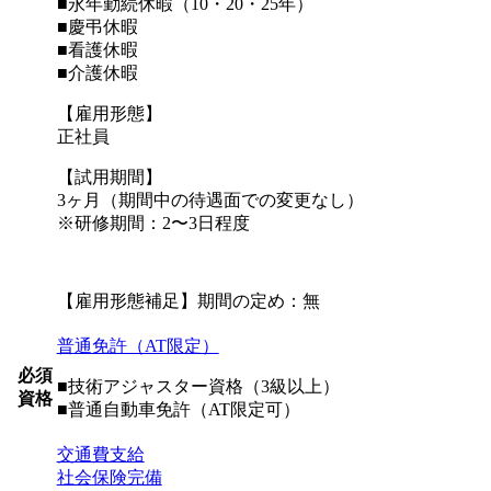
■永年勤続休暇（10・20・25年）
■慶弔休暇
■看護休暇
■介護休暇
【雇用形態】
正社員
【試用期間】
3ヶ月（期間中の待遇面での変更なし）
※研修期間：2〜3日程度
【雇用形態補足】期間の定め：無
普通免許（AT限定）
必須
■技術アジャスター資格（3級以上）
資格
■普通自動車免許（AT限定可）
交通費支給
社会保険完備