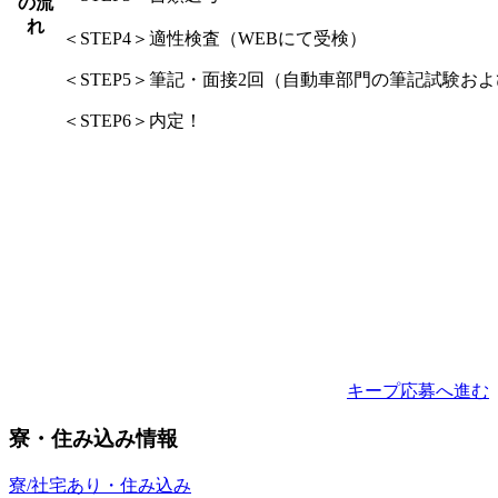
の流
れ
＜STEP4＞適性検査（WEBにて受検）
＜STEP5＞筆記・面接2回（自動車部門の筆記試験お
＜STEP6＞内定！
キープ
応募へ進む
寮・住み込み情報
寮/社宅あり・住み込み