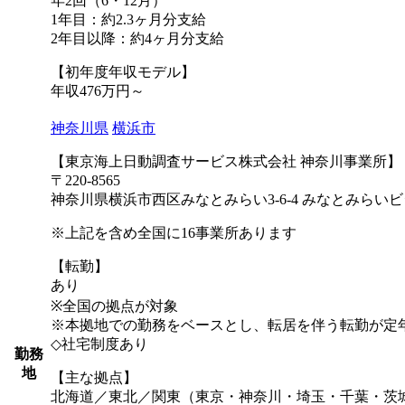
年2回（6・12月）
1年目：約2.3ヶ月分支給
2年目以降：約4ヶ月分支給
【初年度年収モデル】
年収476万円～
神奈川県
横浜市
【東京海上日動調査サービス株式会社 神奈川事業所】
〒220-8565
神奈川県横浜市西区みなとみらい3-6-4 みなとみらい
※上記を含め全国に16事業所あります
【転勤】
あり
※全国の拠点が対象
※本拠地での勤務をベースとし、転居を伴う転勤が定年
◇社宅制度あり
勤務
地
【主な拠点】
北海道／東北／関東（東京・神奈川・埼玉・千葉・茨