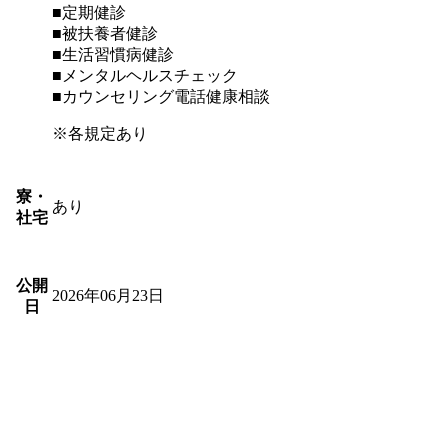
■定期健診
■被扶養者健診
■生活習慣病健診
■メンタルヘルスチェック
■カウンセリング電話健康相談
※各規定あり
寮・
あり
社宅
公開
2026年06月23日
日