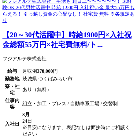
【20～30代活躍中】時給1900円×入社祝
金総額55万円×社宅費無料/ト...
フジアルテ株式会社
給与
月収例
378,000
円
勤務地
茨城県 つくばみらい市
寮・社
あり（無料）
宅
仕事内
組立・加工・プレス / 自動車系工場 / 交替制
容
8月
24日
入社日
※目安になります、表記なしは面接時にご相談く
ださい