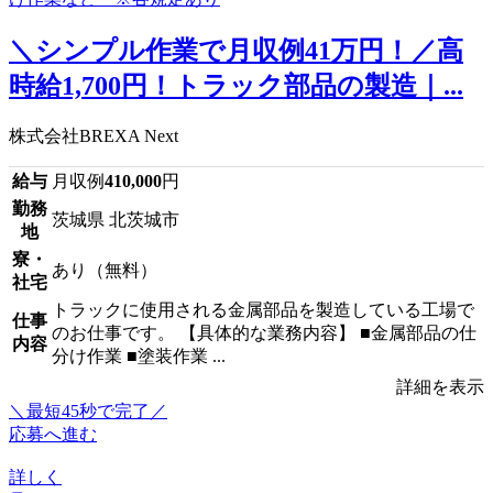
＼シンプル作業で月収例41万円！／高
時給1,700円！トラック部品の製造｜...
株式会社BREXA Next
給与
月収例
410,000
円
勤務
茨城県 北茨城市
地
寮・
あり（無料）
社宅
トラックに使用される金属部品を製造している工場で
仕事
のお仕事です。 【具体的な業務内容】 ■金属部品の仕
内容
分け作業 ■塗装作業 ...
詳細を表示
＼最短45秒で完了／
応募へ進む
詳しく