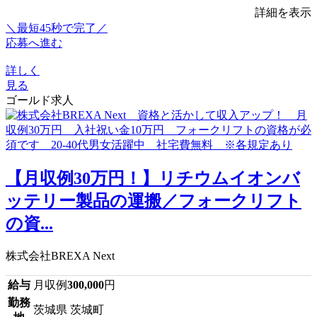
詳細を表示
＼最短45秒で完了／
応募へ進む
詳しく
見る
ゴールド求人
【月収例30万円！】リチウムイオンバ
ッテリー製品の運搬／フォークリフト
の資...
株式会社BREXA Next
給与
月収例
300,000
円
勤務
茨城県 茨城町