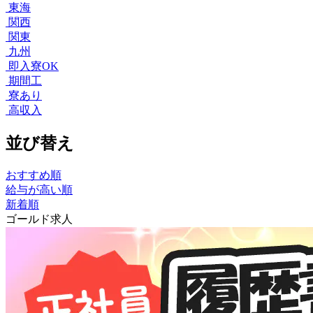
東海
関西
関東
九州
即入寮OK
期間工
寮あり
高収入
並び替え
おすすめ順
給与が高い順
新着順
ゴールド求人