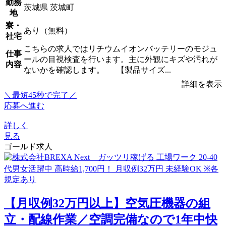
勤務
茨城県 茨城町
地
寮・
あり（無料）
社宅
こちらの求人ではリチウムイオンバッテリーのモジュ
仕事
ールの目視検査を行います。主に外観にキズや汚れが
内容
ないかを確認します。 【製品サイズ...
詳細を表示
＼最短45秒で完了／
応募へ進む
詳しく
見る
ゴールド求人
【月収例32万円以上】空気圧機器の組
立・配線作業／空調完備なので1年中快