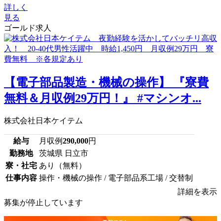
詳しく
見る
ゴールド求人
【電子部品製造・機械の操作】 『寮費
無料＆月収例29万円！』 #マシンオ...
株式会社日本ケイテム
給与
月収例
290,000
円
勤務地
茨城県 日立市
寮・社宅
あり（無料）
仕事内容
操作・機械の操作 / 電子部品系工場 / 交替制
詳細を表示
募集が停止しています