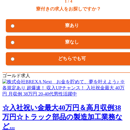
1 / 4
寮付きの求人をお探しですか？
寮あり
寮なし
どちらでも可
ゴールド求人
☆入社祝い金最大40万円＆高月収例38
万円☆トラック部品の製造加工業務な
ど...