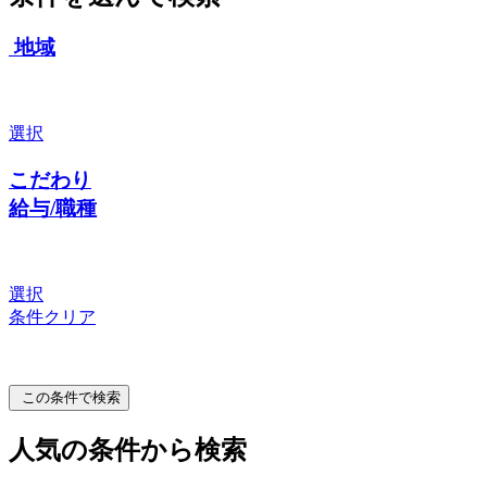
地域
選択
こだわり
給与/職種
選択
条件クリア
この条件で検索
人気の条件から検索