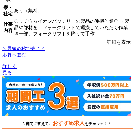
地
寮・
あり（無料）
社宅
◇リチウムイオンバッテリーの製品の運搬作業◇ ・製
仕事
品や部材を、フォークリフトで運搬していただく作業
内容
※一部、フォークリフトを降りて手作...
詳細を表示
＼最短45秒で完了／
応募へ進む
詳しく
見る
おすすめ求人
\ 質問に答えて、
をチェック！ /