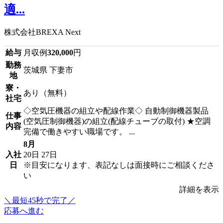
適...
株式会社BREXA Next
給与
月収例
320,000
円
勤務
茨城県 下妻市
地
寮・
あり（無料）
社宅
◇空気圧機器の組立や配線作業◇ 自動制御機器製品
仕事
(空気圧制御機器)の組立(配線チューブの取付) ★空調
内容
完備で働きやすい職場です。 ...
8月
入社
20日
27日
日
※目安になります、表記なしは面接時にご相談くださ
い
詳細を表示
＼最短45秒で完了／
応募へ進む