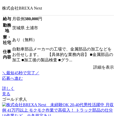
株式会社BREXA Next
給与
月収例
380,000
円
勤務
茨城県 土浦市
地
寮・
あり（無料）
社宅
自動車部品メーカーの工場で、金属部品の加工などを
仕事
お任せします。 【具体的な業務内容】 ■金属部品の
内容
加工 ■加工後の製品検査 ■グラ...
詳細を表示
＼最短45秒で完了／
応募へ進む
詳しく
見る
ゴールド求人