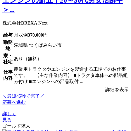
エンジンの組立｜20～30代男女活躍中
＞...
株式会社BREXA Next
給与
月収例
370,000
円
勤務
茨城県 つくばみらい市
地
寮・
あり（無料）
社宅
農業用トラクタやエンジンを製造する工場でのお仕事
仕事
です。 【主な作業内容】 ■トラクタ車体への部品組
内容
み付け ■エンジンへの部品取付 ...
詳細を表示
＼最短45秒で完了／
応募へ進む
詳しく
見る
ゴールド求人