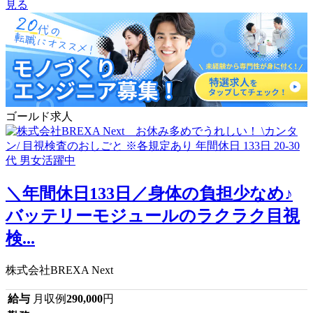
見る
ゴールド求人
＼年間休日133日／身体の負担少なめ♪
バッテリーモジュールのラクラク目視
検...
株式会社BREXA Next
給与
月収例
290,000
円