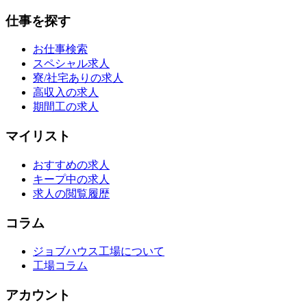
仕事を探す
お仕事検索
スペシャル求人
寮/社宅ありの求人
高収入の求人
期間工の求人
マイリスト
おすすめの求人
キープ中の求人
求人の閲覧履歴
コラム
ジョブハウス工場について
工場コラム
アカウント