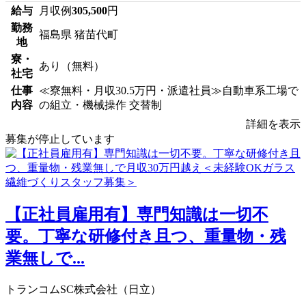
給与
月収例
305,500
円
勤務
福島県 猪苗代町
地
寮・
あり（無料）
社宅
仕事
≪寮無料・月収30.5万円・派遣社員≫自動車系工場で
内容
の組立・機械操作 交替制
詳細を表示
募集が停止しています
【正社員雇用有】専門知識は一切不
要。丁寧な研修付き且つ、重量物・残
業無しで...
トランコムSC株式会社（日立）