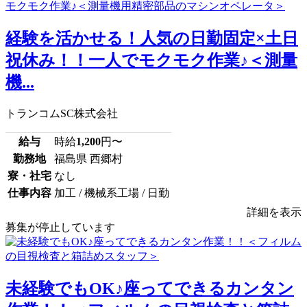
経験を活かせる！人気の日勤固定×土日
祝休み！！一人でモクモク作業♪＜測量
機...
トランコムSC株式会社
給与
時給
1,200
円〜
勤務地
福島県 西郷村
寮・社宅
なし
仕事内容
加工 / 機械系工場 / 日勤
詳細を表示
募集が停止しています
未経験でもOK♪座ってできるカンタン