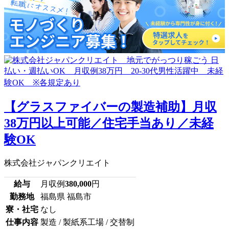
【グラスファイバーの製造補助】月収
38万円以上可能／住宅手当あり／未経
験OK
株式会社ジャパンクリエイト
給与
月収例
380,000
円
勤務地
福島県 福島市
寮・社宅
なし
仕事内容
製造 / 製紙系工場 / 交替制