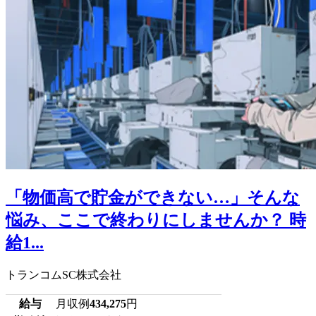
「物価高で貯金ができない…」そんな
悩み、ここで終わりにしませんか？ 時
給1...
トランコムSC株式会社
給与
月収例
434,275
円