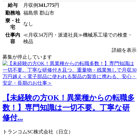
給与
月収例
341,775
円
勤務地
福島県 郡山市
寮・社
なし
宅
仕事内
≪月収34万円・派遣社員≫機械系工場での検査・
容
検品
詳細を表示
募集が停止しています
【未経験の方OK！異業種からの転職多
数！】専門知識は一切不要。丁寧な研
修付...
トランコムSC株式会社（日立）