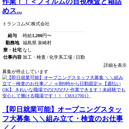
作業！！＜フィルムの目視検査と箱詰
めス...
トランコムSC株式会社
給与
時給
1,200
円〜
勤務地
福島県 泉崎村
寮・社宅
なし
仕事内容
加工・検査 / 化学系工場 / 日勤
詳細を表示
募集が停止しています
【即日就業可能】オープニングスタッ
フ大募集 ＼＼組み立て・検査のお仕事
／／...