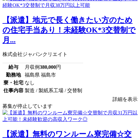
【派遣】地元で長く働きたい方のため
の住宅手当あり！未経験OK*3交替制で
月...
株式会社ジャパンクリエイト
給与
月収例
380,000
円
勤務地
福島県 福島市
寮・社宅
なし
仕事内容
製造 / 製紙系工場 / 交替制
詳細を表示
募集が停止しています
【派遣】無料のワンルーム寮完備☆交