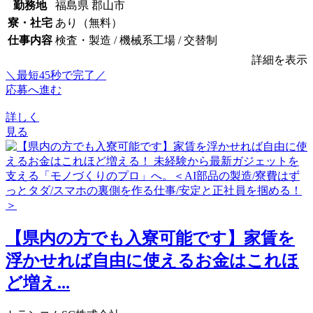
勤務地
福島県 郡山市
寮・社宅
あり（無料）
仕事内容
検査・製造 / 機械系工場 / 交替制
詳細を表示
＼最短45秒で完了／
応募へ進む
詳しく
見る
【県内の方でも入寮可能です】家賃を
浮かせれば自由に使えるお金はこれほ
ど増え...