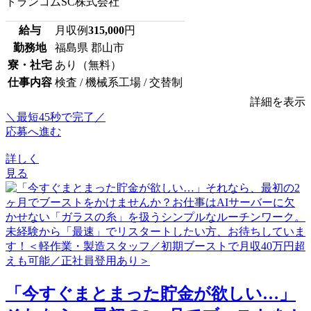
トランコムSC株式会社
給与
月収例
315,000
円
勤務地
福島県 郡山市
寮・社宅
あり（無料）
仕事内容
検査 / 機械系工場 / 交替制
詳細を表示
＼最短45秒で完了／
応募へ進む
詳しく
見る
「今すぐまとまった貯金が欲しい…」