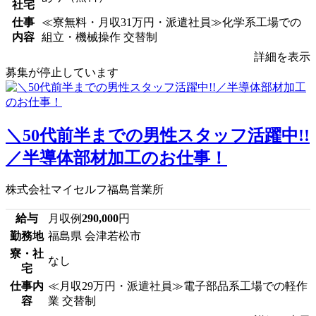
社宅
仕事
≪寮無料・月収31万円・派遣社員≫化学系工場での
内容
組立・機械操作 交替制
詳細を表示
募集が停止しています
＼50代前半までの男性スタッフ活躍中!!
／半導体部材加工のお仕事！
株式会社マイセルフ福島営業所
給与
月収例
290,000
円
勤務地
福島県 会津若松市
寮・社
なし
宅
仕事内
≪月収29万円・派遣社員≫電子部品系工場での軽作
容
業 交替制