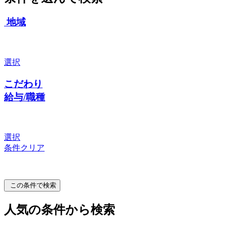
地域
選択
こだわり
給与/職種
選択
条件クリア
この条件で検索
人気の条件から検索