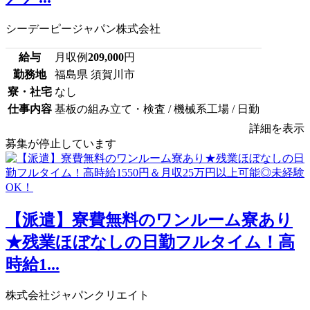
シーデーピージャパン株式会社
給与
月収例
209,000
円
勤務地
福島県 須賀川市
寮・社宅
なし
仕事内容
基板の組み立て・検査 / 機械系工場 / 日勤
詳細を表示
募集が停止しています
【派遣】寮費無料のワンルーム寮あり
★残業ほぼなしの日勤フルタイム！高
時給1...
株式会社ジャパンクリエイト