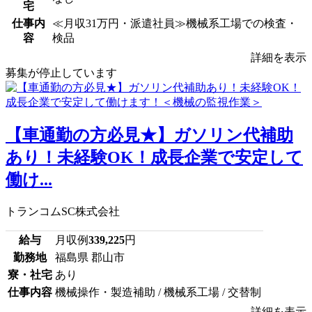
宅
仕事内
≪月収31万円・派遣社員≫機械系工場での検査・
容
検品
詳細を表示
募集が停止しています
【車通勤の方必見★】ガソリン代補助
あり！未経験OK！成長企業で安定して
働け...
トランコムSC株式会社
給与
月収例
339,225
円
勤務地
福島県 郡山市
寮・社宅
あり
仕事内容
機械操作・製造補助 / 機械系工場 / 交替制
詳細を表示