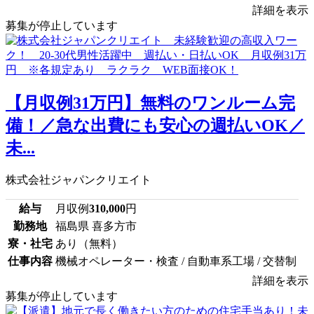
詳細を表示
募集が停止しています
【月収例31万円】無料のワンルーム完
備！／急な出費にも安心の週払いOK／
未...
株式会社ジャパンクリエイト
給与
月収例
310,000
円
勤務地
福島県 喜多方市
寮・社宅
あり（無料）
仕事内容
機械オペレーター・検査 / 自動車系工場 / 交替制
詳細を表示
募集が停止しています