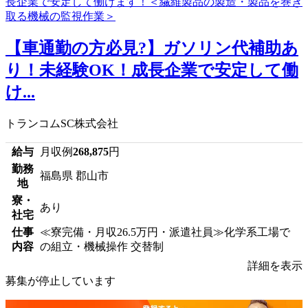
【車通勤の方必見?】ガソリン代補助あ
り！未経験OK！成長企業で安定して働
け...
トランコムSC株式会社
給与
月収例
268,875
円
勤務
福島県 郡山市
地
寮・
あり
社宅
仕事
≪寮完備・月収26.5万円・派遣社員≫化学系工場で
内容
の組立・機械操作 交替制
詳細を表示
募集が停止しています