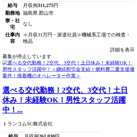
給与
月収例
311,275
円
勤務地
福島県 郡山市
寮・社
なし
宅
仕事内
≪月収31万円・派遣社員≫機械系工場での検査・
容
検品
詳細を表示
募集が停止しています
選べる交代勤務！2交代、3交代！土日
休み！未経験OK！男性スタッフ活躍
中！...
トランコムSC株式会社
給与
月収例
261,030
円