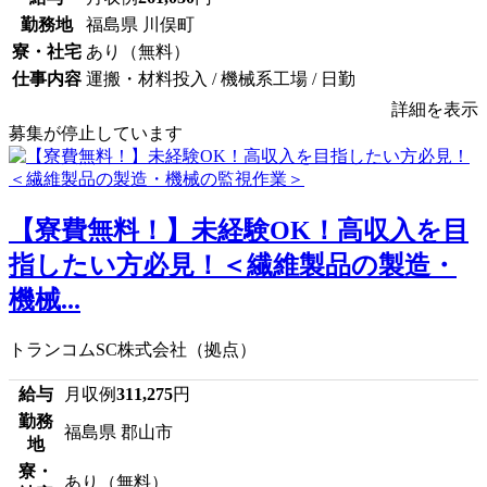
勤務地
福島県 川俣町
寮・社宅
あり（無料）
仕事内容
運搬・材料投入 / 機械系工場 / 日勤
詳細を表示
募集が停止しています
【寮費無料！】未経験OK！高収入を目
指したい方必見！＜繊維製品の製造・
機械...
トランコムSC株式会社（拠点）
給与
月収例
311,275
円
勤務
福島県 郡山市
地
寮・
あり（無料）