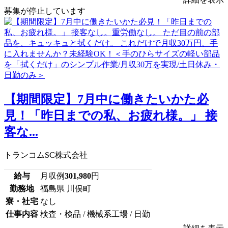
募集が停止しています
【期間限定】7月中に働きたいかた必
見！「昨日までの私、お疲れ様。」 接
客な...
トランコムSC株式会社
給与
月収例
301,980
円
勤務地
福島県 川俣町
寮・社宅
なし
仕事内容
検査・検品 / 機械系工場 / 日勤