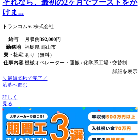
それなら、最初の2ヶ月でブーストをか
けま...
トランコムSC株式会社
給与
月収例
392,000
円
勤務地
福島県 郡山市
寮・社宅
あり（無料）
仕事内容
機械オペレーター・運搬 / 化学系工場 / 交替制
詳細を表示
＼最短45秒で完了／
応募へ進む
詳しく
見る