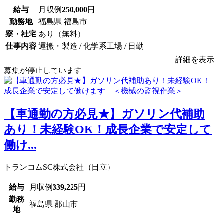
給与
月収例
250,000
円
勤務地
福島県 福島市
寮・社宅
あり（無料）
仕事内容
運搬・製造 / 化学系工場 / 日勤
詳細を表示
募集が停止しています
【車通勤の方必見★】ガソリン代補助
あり！未経験OK！成長企業で安定して
働け...
トランコムSC株式会社（日立）
給与
月収例
339,225
円
勤務
福島県 郡山市
地