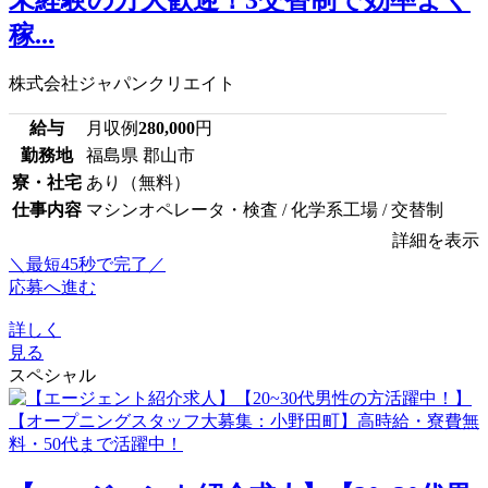
稼...
株式会社ジャパンクリエイト
給与
月収例
280,000
円
勤務地
福島県 郡山市
寮・社宅
あり（無料）
仕事内容
マシンオペレータ・検査 / 化学系工場 / 交替制
詳細を表示
＼最短45秒で完了／
応募へ進む
詳しく
見る
スペシャル