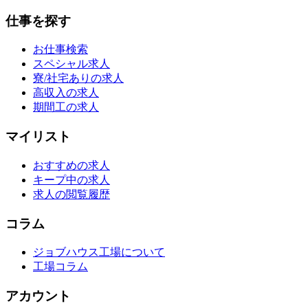
仕事を探す
お仕事検索
スペシャル求人
寮/社宅ありの求人
高収入の求人
期間工の求人
マイリスト
おすすめの求人
キープ中の求人
求人の閲覧履歴
コラム
ジョブハウス工場について
工場コラム
アカウント