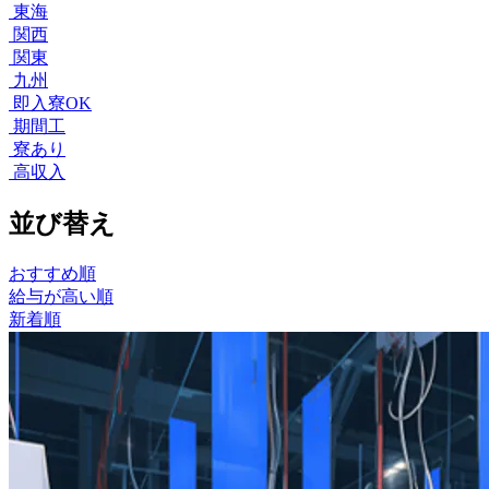
東海
関西
関東
九州
即入寮OK
期間工
寮あり
高収入
並び替え
おすすめ順
給与が高い順
新着順