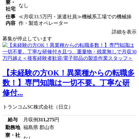
寮・
なし
社宅
仕事
≪月収33.5万円・派遣社員≫機械系工場での機械操
内容
作・製造オペレーター
詳細を表示
募集が停止しています
【未経験の方OK！異業種からの転職多
数！】専門知識は一切不要。丁寧な研
修付...
トランコムSC株式会社（日立）
給与
月収例
311,275
円
勤務地
福島県 郡山市
寮・社
なし