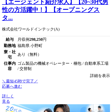
【エージェント紹介求人】【20~30代男
性の方活躍中！】【オープニングス
タ...
株式会社ワールドインテック(A)
給与
月収例
298,250
円
勤務地
福島県 小野町
寮・社
あり（無料）
宅
仕事内
ゴム製品の機械オペレーター・梱包 / 自動車系工場
容
/ 交替制
詳細を表示
＼最短45秒で完了／
応募へ進む
詳しく
見る