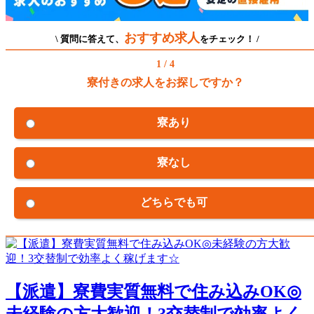
おすすめ求人
\ 質問に答えて、
をチェック！ /
1 / 4
寮付きの求人をお探しですか？
寮あり
寮なし
どちらでも可
【派遣】寮費実質無料で住み込みOK◎
未経験の方大歓迎！3交替制で効率よく