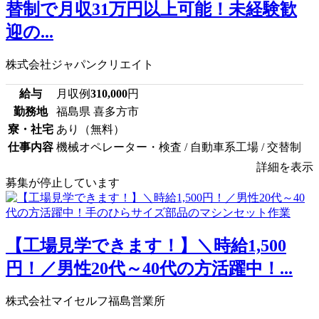
替制で月収31万円以上可能！未経験歓
迎の...
株式会社ジャパンクリエイト
給与
月収例
310,000
円
勤務地
福島県 喜多方市
寮・社宅
あり（無料）
仕事内容
機械オペレーター・検査 / 自動車系工場 / 交替制
詳細を表示
募集が停止しています
【工場見学できます！】＼時給1,500
円！／男性20代～40代の方活躍中！...
株式会社マイセルフ福島営業所