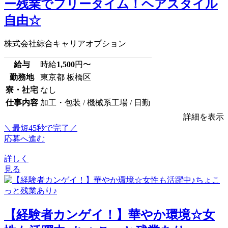
ー残業でフリータイム！ヘアスタイル
自由☆
株式会社綜合キャリアオプション
給与
時給
1,500
円〜
勤務地
東京都 板橋区
寮・社宅
なし
仕事内容
加工・包装 / 機械系工場 / 日勤
詳細を表示
＼最短45秒で完了／
応募へ進む
詳しく
見る
【経験者カンゲイ！】華やか環境☆女