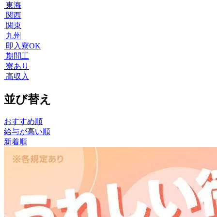
東海
関西
関東
九州
即入寮OK
期間工
寮あり
高収入
並び替え
おすすめ順
給与が高い順
新着順