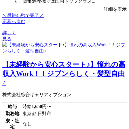
て、貨幣処理機では国内トップクラス...
詳細を表示
＼最短45秒で完了／
応募へ進む
詳しく
見る
【未経験から安心スタート♪】憧れの高
収入Work！！ジブンらしく・髪型自由
♪
株式会社綜合キャリアオプション
給与
時給
1,650
円〜
勤務地
東京都 日野市
寮・社
なし
宅