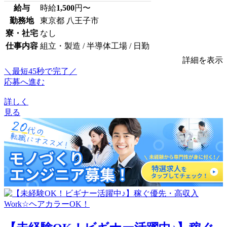
給与
時給
1,500
円〜
勤務地
東京都 八王子市
寮・社宅
なし
仕事内容
組立・製造 / 半導体工場 / 日勤
詳細を表示
＼最短45秒で完了／
応募へ進む
詳しく
見る