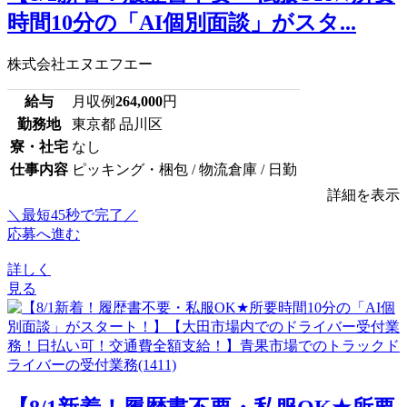
時間10分の「AI個別面談」がスタ...
株式会社エヌエフエー
給与
月収例
264,000
円
勤務地
東京都 品川区
寮・社宅
なし
仕事内容
ピッキング・梱包 / 物流倉庫 / 日勤
詳細を表示
＼最短45秒で完了／
応募へ進む
詳しく
見る