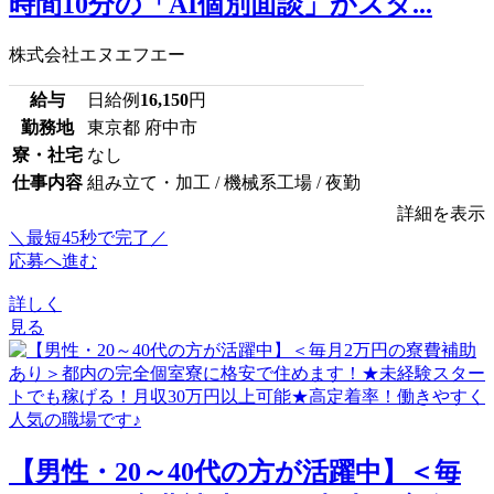
時間10分の「AI個別面談」がスタ...
株式会社エヌエフエー
給与
日給例
16,150
円
勤務地
東京都 府中市
寮・社宅
なし
仕事内容
組み立て・加工 / 機械系工場 / 夜勤
詳細を表示
＼最短45秒で完了／
応募へ進む
詳しく
見る
【男性・20～40代の方が活躍中】＜毎