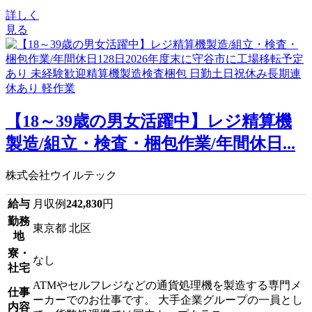
詳しく
見る
【18～39歳の男女活躍中】レジ精算機
製造/組立・検査・梱包作業/年間休日...
株式会社ウイルテック
給与
月収例
242,830
円
勤務
東京都 北区
地
寮・
なし
社宅
ATMやセルフレジなどの通貨処理機を製造する専門メ
仕事
ーカーでのお仕事です。 大手企業グループの一員とし
内容