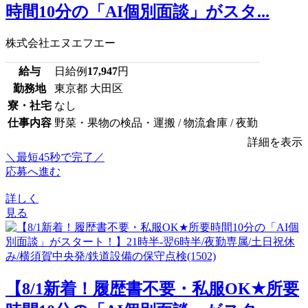
時間10分の「AI個別面談」がスタ...
株式会社エヌエフエー
給与
日給例
17,947
円
勤務地
東京都 大田区
寮・社宅
なし
仕事内容
野菜・果物の検品・運搬 / 物流倉庫 / 夜勤
詳細を表示
＼最短45秒で完了／
応募へ進む
詳しく
見る
【8/1新着！履歴書不要・私服OK★所要