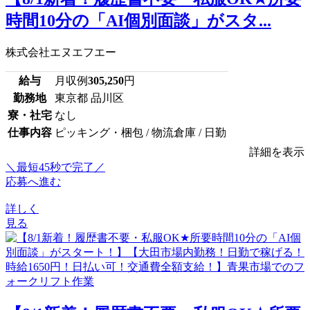
時間10分の「AI個別面談」がスタ...
株式会社エヌエフエー
給与
月収例
305,250
円
勤務地
東京都 品川区
寮・社宅
なし
仕事内容
ピッキング・梱包 / 物流倉庫 / 日勤
詳細を表示
＼最短45秒で完了／
応募へ進む
詳しく
見る