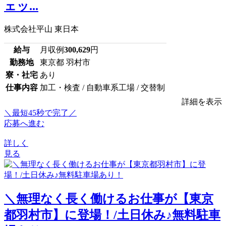
ェッ...
株式会社平山 東日本
給与
月収例
300,629
円
勤務地
東京都 羽村市
寮・社宅
あり
仕事内容
加工・検査 / 自動車系工場 / 交替制
詳細を表示
＼最短45秒で完了／
応募へ進む
詳しく
見る
＼無理なく長く働けるお仕事が【東京
都羽村市】に登場！/土日休み♪無料駐車