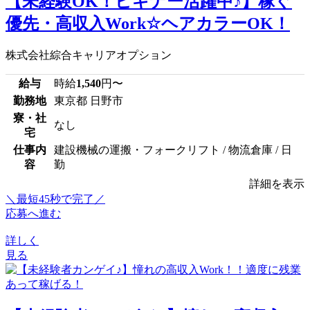
【未経験OK！ビギナー活躍中♪】稼ぐ
優先・高収入Work☆ヘアカラーOK！
株式会社綜合キャリアオプション
給与
時給
1,540
円〜
勤務地
東京都 日野市
寮・社
なし
宅
仕事内
建設機械の運搬・フォークリフト / 物流倉庫 / 日
容
勤
詳細を表示
＼最短45秒で完了／
応募へ進む
詳しく
見る