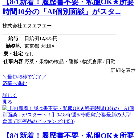
【8/1新着！履歴書不要・私服OK★所要
時間10分の「AI個別面談」がスタ...
株式会社エヌエフエー
給与
日給例
12,375
円
勤務地
東京都 大田区
寮・社宅
なし
仕事内容
野菜・果物の検品・運搬 / 物流倉庫 / 日勤
詳細を表示
＼最短45秒で完了／
応募へ進む
詳しく
見る
【8/1新着！履歴書不要・私服OK★所要