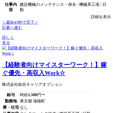
仕事内
建設機械のメンテナンス・保全 / 機械系工場 / 日
容
勤
詳細を表示
＼最短45秒で完了／
応募へ進む
詳しく
見る
【経験者向けマイスターワーク！】稼
ぐ優先・高収入Work☆
株式会社綜合キャリアオプション
給与
時給
1,500
円〜
勤務地
東京都 瑞穂町
寮・社宅
なし