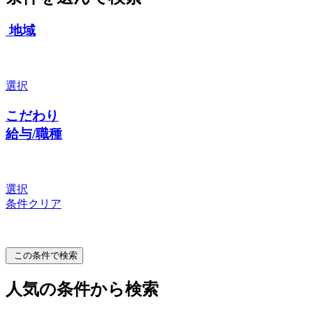
地域
選択
こだわり
給与/職種
選択
条件クリア
この条件で検索
人気の条件から検索