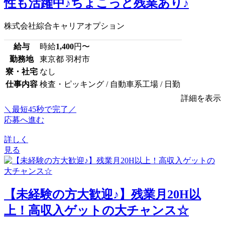
性も活躍中♪ちょこっと残業あり♪
株式会社綜合キャリアオプション
給与
時給
1,400
円〜
勤務地
東京都 羽村市
寮・社宅
なし
仕事内容
検査・ピッキング / 自動車系工場 / 日勤
詳細を表示
＼最短45秒で完了／
応募へ進む
詳しく
見る
【未経験の方大歓迎♪】残業月20H以
上！高収入ゲットの大チャンス☆