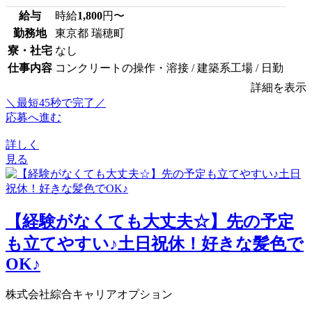
給与
時給
1,800
円〜
勤務地
東京都 瑞穂町
寮・社宅
なし
仕事内容
コンクリートの操作・溶接 / 建築系工場 / 日勤
詳細を表示
＼最短45秒で完了／
応募へ進む
詳しく
見る
【経験がなくても大丈夫☆】先の予定
も立てやすい♪土日祝休！好きな髪色で
OK♪
株式会社綜合キャリアオプション