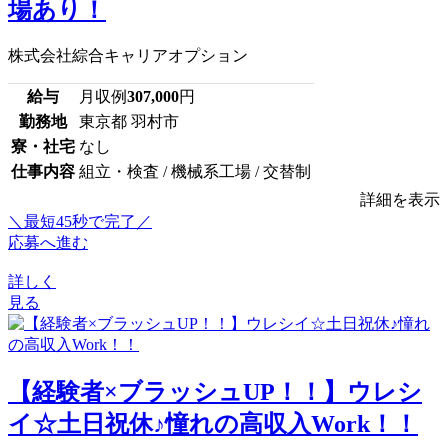
場あり！
株式会社綜合キャリアオプション
給与
月収例
307,000
円
勤務地
東京都 羽村市
寮・社宅
なし
仕事内容
組立・検査 / 機械系工場 / 交替制
詳細を表示
＼最短45秒で完了／
応募へ進む
詳しく
見る
【経験者×ブラッシュUP！！】ウレシ
イ☆土日祝休♪憧れの高収入Work！！