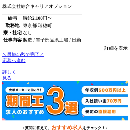
株式会社綜合キャリアオプション
給与
時給
2,100
円〜
勤務地
東京都 瑞穂町
寮・社宅
なし
仕事内容
製造 / 電子部品系工場 / 日勤
詳細を表示
＼最短45秒で完了／
応募へ進む
詳しく
見る
おすすめ求人
\ 質問に答えて、
をチェック！ /