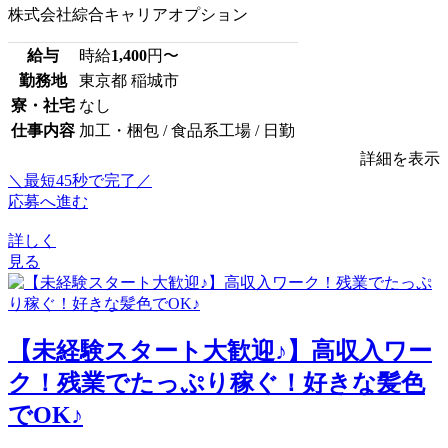
株式会社綜合キャリアオプション
給与
時給
1,400
円〜
勤務地
東京都 稲城市
寮・社宅
なし
仕事内容
加工・梱包 / 食品系工場 / 日勤
詳細を表示
＼最短45秒で完了／
応募へ進む
詳しく
見る
【未経験スタート大歓迎♪】高収入ワー
ク！残業でたっぷり稼ぐ！好きな髪色
でOK♪