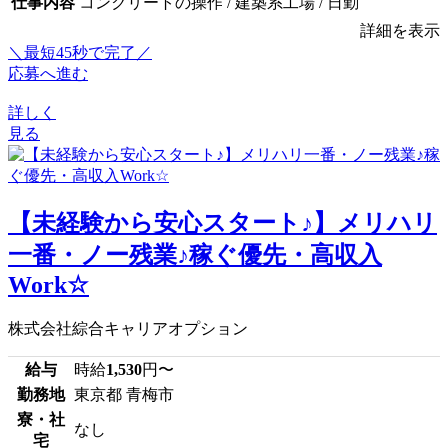
仕事内容
コンクリートの操作 / 建築系工場 / 日勤
詳細を表示
＼最短45秒で完了／
応募へ進む
詳しく
見る
【未経験から安心スタート♪】メリハリ
一番・ノー残業♪稼ぐ優先・高収入
Work☆
株式会社綜合キャリアオプション
給与
時給
1,530
円〜
勤務地
東京都 青梅市
寮・社
なし
宅