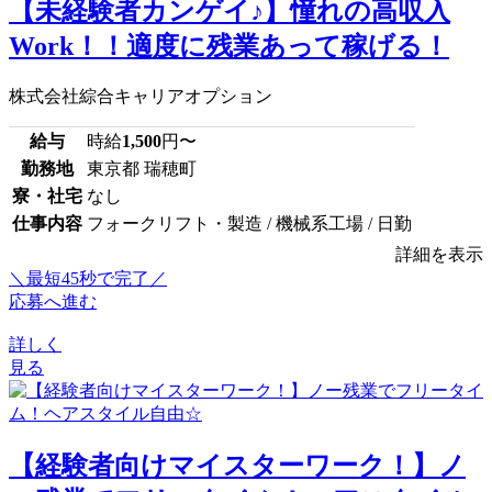
【未経験者カンゲイ♪】憧れの高収入
Work！！適度に残業あって稼げる！
株式会社綜合キャリアオプション
給与
時給
1,500
円〜
勤務地
東京都 瑞穂町
寮・社宅
なし
仕事内容
フォークリフト・製造 / 機械系工場 / 日勤
詳細を表示
＼最短45秒で完了／
応募へ進む
詳しく
見る
【経験者向けマイスターワーク！】ノ