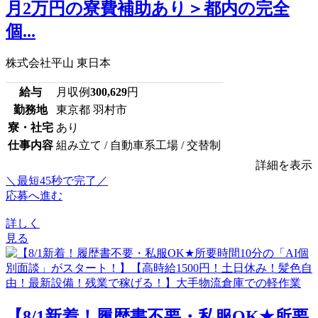
月2万円の寮費補助あり＞都内の完全
個...
株式会社平山 東日本
給与
月収例
300,629
円
勤務地
東京都 羽村市
寮・社宅
あり
仕事内容
組み立て / 自動車系工場 / 交替制
詳細を表示
＼最短45秒で完了／
応募へ進む
詳しく
見る
【8/1新着！履歴書不要・私服OK★所要