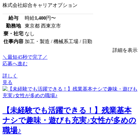
株式会社綜合キャリアオプション
給与
時給
1,400
円〜
勤務地
東京都 西東京市
寮・社宅
なし
仕事内容
加工・製造 / 機械系工場 / 日勤
詳細を表示
＼最短45秒で完了／
応募へ進む
詳しく
見る
【未経験でも活躍できる！】残業基本
ナシで趣味・遊びも充実♪女性が多めの
職場♪