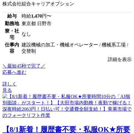
株式会社綜合キャリアオプション
給与
時給
1,470
円〜
勤務地
東京都 日野市
寮・社
なし
宅
仕事内
建設機械の加工・機械オペレーター / 機械系工場 /
容
交替制
詳細を表示
＼最短45秒で完了／
応募へ進む
詳しく
見る
【8/1新着！履歴書不要・私服OK★所要