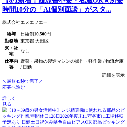
【8/1新着！履歴書不要・私服OK★所要
時間10分の「AI個別面談」がスタ...
株式会社エヌエフエー
給与
日給例
10,500
円
勤務地
東京都 大田区
寮・社
なし
宅
仕事内
野菜・果物の製造マシンの操作・軽作業 / 物流倉庫
容
/ 日勤
詳細を表示
＼最短45秒で完了／
応募へ進む
詳しく
見る