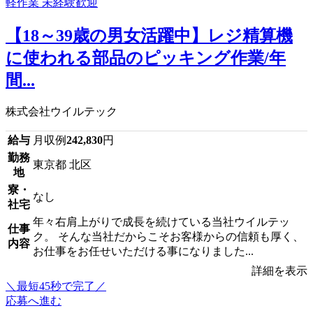
【18～39歳の男女活躍中】レジ精算機
に使われる部品のピッキング作業/年
間...
株式会社ウイルテック
給与
月収例
242,830
円
勤務
東京都 北区
地
寮・
なし
社宅
年々右肩上がりで成長を続けている当社ウイルテッ
仕事
ク。 そんな当社だからこそお客様からの信頼も厚く、
内容
お仕事をお任せいただける事になりました...
詳細を表示
＼最短45秒で完了／
応募へ進む