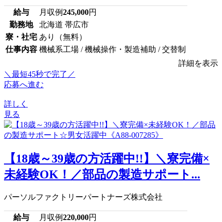
給与
月収例
245,000
円
勤務地
北海道 帯広市
寮・社宅
あり（無料）
仕事内容
機械系工場 / 機械操作・製造補助 / 交替制
詳細を表示
＼最短45秒で完了／
応募へ進む
詳しく
見る
【18歳～39歳の方活躍中!!】＼寮完備×
未経験OK！／部品の製造サポート...
パーソルファクトリーパートナーズ株式会社
給与
月収例
220,000
円