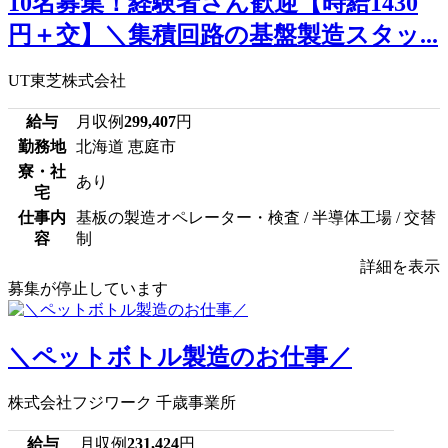
10名募集！経験者さん歓迎【時給1430
円＋交】＼集積回路の基盤製造スタッ...
UT東芝株式会社
給与
月収例
299,407
円
勤務地
北海道 恵庭市
寮・社
あり
宅
仕事内
基板の製造オペレーター・検査 / 半導体工場 / 交替
容
制
詳細を表示
募集が停止しています
＼ペットボトル製造のお仕事／
株式会社フジワーク 千歳事業所
給与
月収例
231,424
円