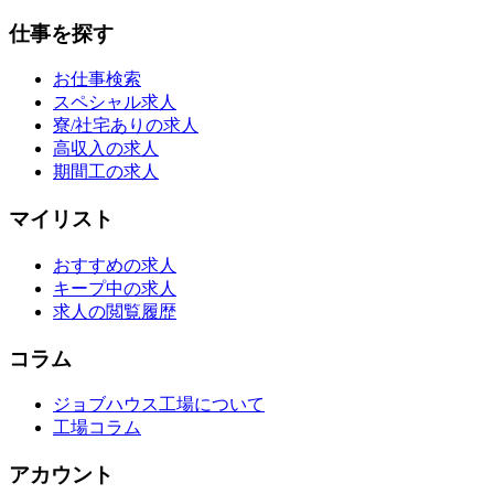
仕事を探す
お仕事検索
スペシャル求人
寮/社宅ありの求人
高収入の求人
期間工の求人
マイリスト
おすすめの求人
キープ中の求人
求人の閲覧履歴
コラム
ジョブハウス工場について
工場コラム
アカウント