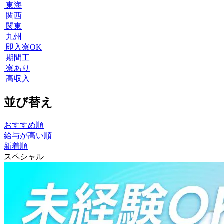
東海
関西
関東
九州
即入寮OK
期間工
寮あり
高収入
並び替え
おすすめ順
給与が高い順
新着順
スペシャル