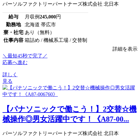
パーソルファクトリーパートナーズ株式会社 北日本
給与
月収例
245,000
円
勤務地
北海道 帯広市
寮・社宅
あり（無料）
仕事内容
箱詰め / 機械系工場 / 交替制
詳細を表示
＼最短45秒で完了／
応募へ進む
詳しく
見る
【パナソニックで働こう！】2交替☆機
械操作◎男女活躍中です！《A87-00...
パーソルファクトリーパートナーズ株式会社 北日本