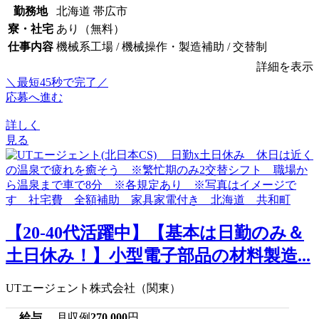
勤務地
北海道 帯広市
寮・社宅
あり（無料）
仕事内容
機械系工場 / 機械操作・製造補助 / 交替制
詳細を表示
＼最短45秒で完了／
応募へ進む
詳しく
見る
【20-40代活躍中】【基本は日勤のみ＆
土日休み！】小型電子部品の材料製造...
UTエージェント株式会社（関東）
給与
月収例
270,000
円