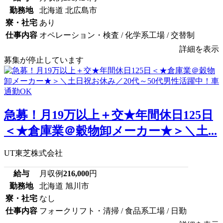
勤務地
北海道 北広島市
寮・社宅
あり
仕事内容
オペレーション・検査 / 化学系工場 / 交替制
詳細を表示
募集が停止しています
急募！月19万以上＋交★年間休日125日
＜★倉庫業＠穀物卸メーカー★＞＼土...
UT東芝株式会社
給与
月収例
216,000
円
勤務地
北海道 旭川市
寮・社宅
なし
仕事内容
フォークリフト・清掃 / 食品系工場 / 日勤