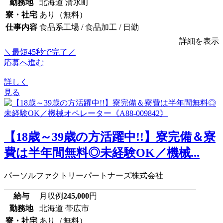
勤務地
北海道 清水町
寮・社宅
あり（無料）
仕事内容
食品系工場 / 食品加工 / 日勤
詳細を表示
＼最短45秒で完了／
応募へ進む
詳しく
見る
【18歳～39歳の方活躍中!!】寮完備＆寮
費は半年間無料◎未経験OK／機械...
パーソルファクトリーパートナーズ株式会社
給与
月収例
245,000
円
勤務地
北海道 帯広市
寮・社宅
あり（無料）