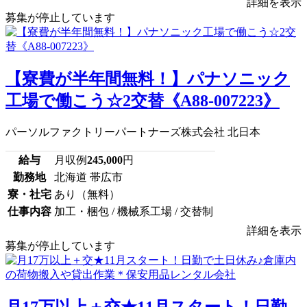
詳細を表示
募集が停止しています
【寮費が半年間無料！】パナソニック
工場で働こう☆2交替《A88-007223》
パーソルファクトリーパートナーズ株式会社 北日本
給与
月収例
245,000
円
勤務地
北海道 帯広市
寮・社宅
あり（無料）
仕事内容
加工・梱包 / 機械系工場 / 交替制
詳細を表示
募集が停止しています