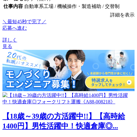
仕事内容
自動車系工場 / 機械操作・製造補助 / 交替制
詳細を表示
＼最短45秒で完了／
応募へ進む
詳しく
見る
【18歳～39歳の方活躍中!!】【高時給
1400円】男性活躍中！快適倉庫◎...