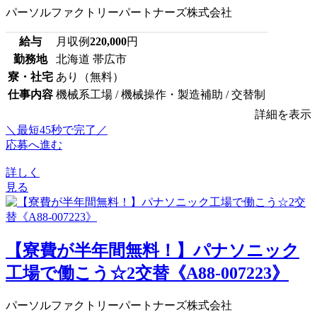
パーソルファクトリーパートナーズ株式会社
給与
月収例
220,000
円
勤務地
北海道 帯広市
寮・社宅
あり（無料）
仕事内容
機械系工場 / 機械操作・製造補助 / 交替制
詳細を表示
＼最短45秒で完了／
応募へ進む
詳しく
見る
【寮費が半年間無料！】パナソニック
工場で働こう☆2交替《A88-007223》
パーソルファクトリーパートナーズ株式会社