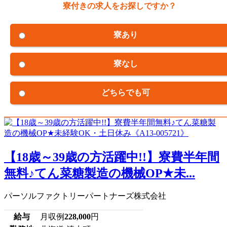
寮付きの求人をお探しですか？
寮あり
寮なし
どちらでも可
【18歳～39歳の方活躍中!!】寮費半年間
無料♪てん菜糖製造の機械OP★未...
パーソルファクトリーパートナーズ株式会社
給与
月収例
228,000
円