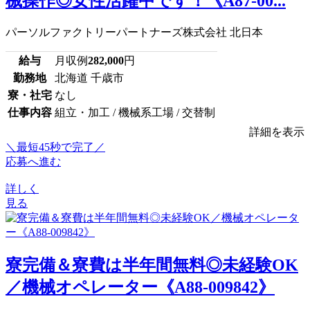
械操作◎女性活躍中です！《A87-00...
パーソルファクトリーパートナーズ株式会社 北日本
給与
月収例
282,000
円
勤務地
北海道 千歳市
寮・社宅
なし
仕事内容
組立・加工 / 機械系工場 / 交替制
詳細を表示
＼最短45秒で完了／
応募へ進む
詳しく
見る
寮完備＆寮費は半年間無料◎未経験OK
／機械オペレーター《A88-009842》