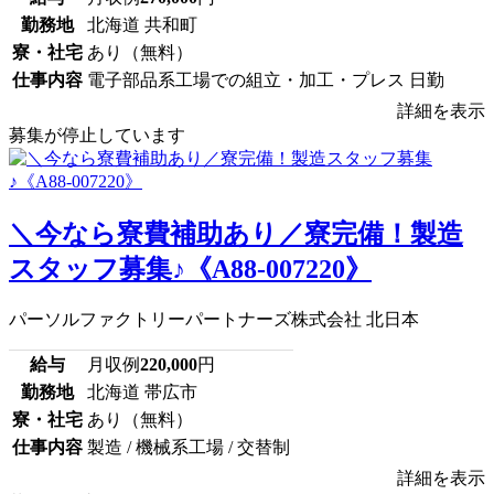
勤務地
北海道 共和町
寮・社宅
あり（無料）
仕事内容
電子部品系工場での組立・加工・プレス 日勤
詳細を表示
募集が停止しています
＼今なら寮費補助あり／寮完備！製造
スタッフ募集♪《A88-007220》
パーソルファクトリーパートナーズ株式会社 北日本
給与
月収例
220,000
円
勤務地
北海道 帯広市
寮・社宅
あり（無料）
仕事内容
製造 / 機械系工場 / 交替制
詳細を表示