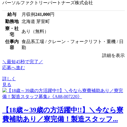
パーソルファクトリーパートナーズ株式会社
給与
月収例
241,000
円
勤務地
北海道 芽室町
寮・社
あり（無料）
宅
仕事内
食品系工場 / クレーン・フォークリフト・重機 / 日
容
勤
詳細を表示
＼最短45秒で完了／
応募へ進む
詳しく
見る
【18歳～39歳の方活躍中!!】＼今なら寮
費補助あり／寮完備！製造スタッフ...