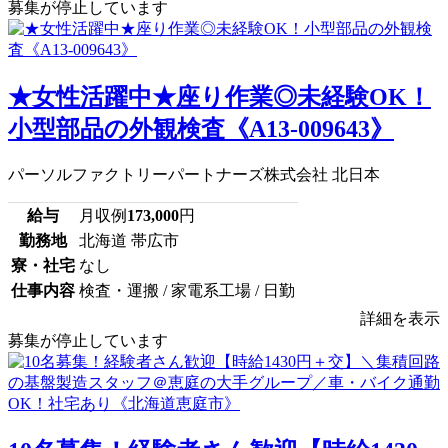
募集が停止しています
★女性活躍中★座り作業◎未経験OK！
小型部品の外観検査《A13-009643》
パーソルファクトリーパートナーズ株式会社 北日本
給与
月収例
173,000
円
勤務地
北海道 帯広市
寮・社宅
なし
仕事内容
検査・運搬 / 家電系工場 / 日勤
詳細を表示
募集が停止しています