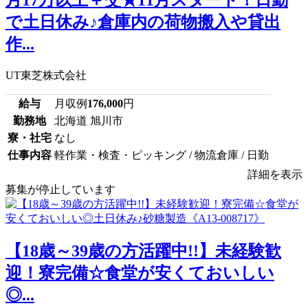
月17万以上＋交★11月スタート！日勤
で土日休み♪倉庫内の荷物搬入や貸出
作...
UT東芝株式会社
給与
月収例
176,000
円
勤務地
北海道 旭川市
寮・社宅
なし
仕事内容
軽作業・検査・ピッキング / 物流倉庫 / 日勤
詳細を表示
募集が停止しています
【18歳～39歳の方活躍中!!】未経験歓
迎！寮完備☆食堂が安くておいしい
◎...