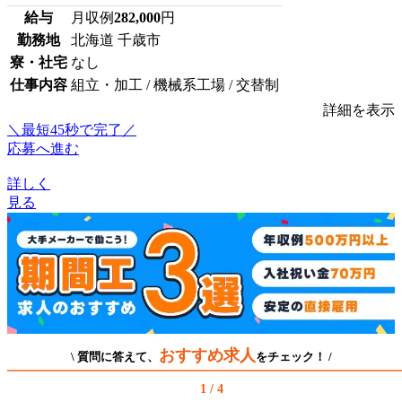
給与
月収例
282,000
円
勤務地
北海道 千歳市
寮・社宅
なし
仕事内容
組立・加工 / 機械系工場 / 交替制
詳細を表示
＼最短45秒で完了／
応募へ進む
詳しく
見る
おすすめ求人
\ 質問に答えて、
をチェック！ /
1 / 4