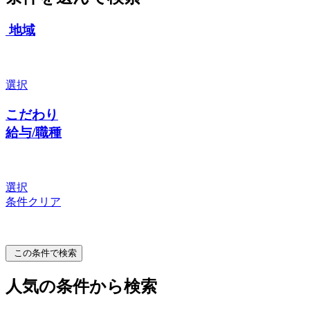
地域
選択
こだわり
給与/職種
選択
条件クリア
この条件で検索
人気の条件から検索