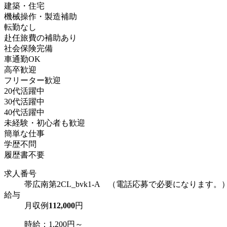
建築・住宅
機械操作・製造補助
転勤なし
赴任旅費の補助あり
社会保険完備
車通勤OK
高卒歓迎
フリーター歓迎
20代活躍中
30代活躍中
40代活躍中
未経験・初心者も歓迎
簡単な仕事
学歴不問
履歴書不要
求人番号
帯広南第2CL_bvk1-A （電話応募で必要になります。
給与
月収例
112,000
円
時給：1,200円～