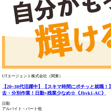
UTエージェント株式会社（関東）
【20~30代活躍中】【スキマ時間にポチッと就職！
去・分別作業！日勤×残業少なめ☆《Jbvk1-AC》
日勤
アルバイト・パート他