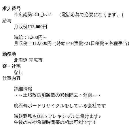
求人番号
帯広南第2CL_bvk1 （電話応募で必要になります。）
給与
月収例
112,000
円
時給：1,200円～
月収例：112,000円（時給×4H実働×21日稼働＋各種手当
勤務地
北海道 帯広市
寮・社宅
なし
仕事内容
詳細情報
～～土壌改良剤製造の異物除去・分別～～
廃石膏ボードリサイクルをしている会社です
時短勤務もOK☆フレキシブルに働けます♪
午後のみや希望時間帯の相談可能です！