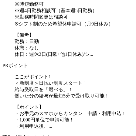
※時短勤務可
※週4日勤務相談可（基本週5日勤務）
※勤務時間変更は相談可
※シフト制のため希望休申請可（月9日休み）
【備考】
勤務：日勤
休憩：なし
休日：週休2日(日曜+他1日休み)/シ...
PRポイント
ここがポイント1
＜新制度＞日払い制度スタート！
給与受取日を「選べる」！
働いた分の給与が最短5分で受け取り可能！
【ポイント】
・お手元のスマホからカンタン！申請・利用申込！
・1,000円単位で申請可能！
・利用申込後、...