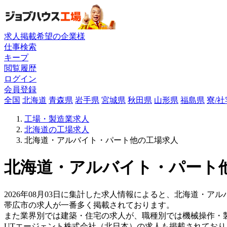
求人掲載希望の企業様
仕事検索
キープ
閲覧履歴
ログイン
会員登録
全国
北海道
青森県
岩手県
宮城県
秋田県
山形県
福島県
寮/
工場・製造業求人
北海道の工場求人
北海道・アルバイト・パート他の工場求人
北海道・アルバイト・パート他
2026年08月03日に集計した求人情報によると、北海道・アル
帯広市の求人が一番多く掲載されております。
また業界別では建築・住宅の求人が、職種別では機械操作・
UTエージェント株式会社（北日本）の求人も掲載されてお