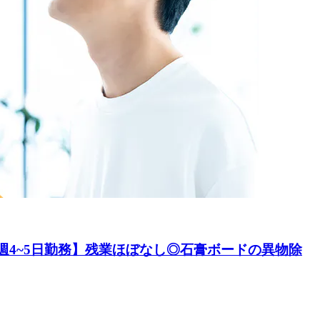
×週4~5日勤務】残業ほぼなし◎石膏ボードの異物除