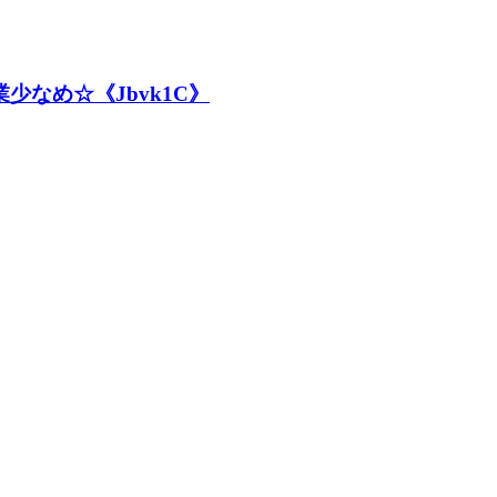
少なめ☆《Jbvk1C》