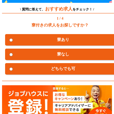
おすすめ求人
\ 質問に答えて、
をチェック！ /
1 / 4
寮付きの求人をお探しですか？
寮あり
寮なし
どちらでも可