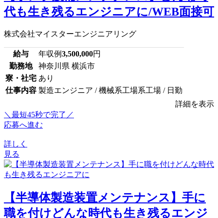
代も生き残るエンジニアに/WEB面接可
株式会社マイスターエンジニアリング
給与
年収例
3,500,000
円
勤務地
神奈川県 横浜市
寮・社宅
あり
仕事内容
製造エンジニア / 機械系工場系工場 / 日勤
詳細を表示
＼最短45秒で完了／
応募へ進む
詳しく
見る
【半導体製造装置メンテナンス】手に
職を付けどんな時代も生き残るエンジ