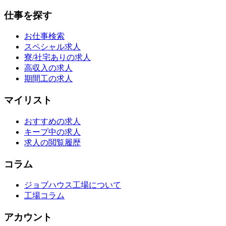
仕事を探す
お仕事検索
スペシャル求人
寮/社宅ありの求人
高収入の求人
期間工の求人
マイリスト
おすすめの求人
キープ中の求人
求人の閲覧履歴
コラム
ジョブハウス工場について
工場コラム
アカウント