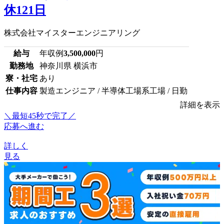
休121日
株式会社マイスターエンジニアリング
給与
年収例
3,500,000
円
勤務地
神奈川県 横浜市
寮・社宅
あり
仕事内容
製造エンジニア / 半導体工場系工場 / 日勤
詳細を表示
＼最短45秒で完了／
応募へ進む
詳しく
見る