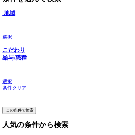
地域
選択
こだわり
給与/職種
選択
条件クリア
この条件で検索
人気の条件から検索