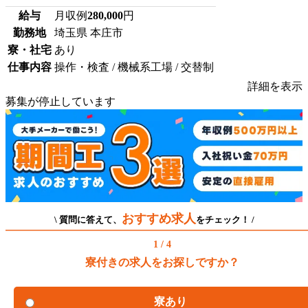
給与
月収例
280,000
円
勤務地
埼玉県 本庄市
寮・社宅
あり
仕事内容
操作・検査 / 機械系工場 / 交替制
詳細を表示
募集が停止しています
おすすめ求人
\ 質問に答えて、
をチェック！ /
1 / 4
寮付きの求人をお探しですか？
寮あり