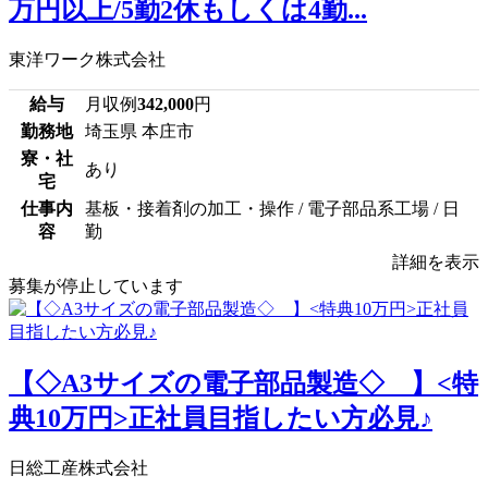
万円以上/5勤2休もしくは4勤...
東洋ワーク株式会社
給与
月収例
342,000
円
勤務地
埼玉県 本庄市
寮・社
あり
宅
仕事内
基板・接着剤の加工・操作 / 電子部品系工場 / 日
容
勤
詳細を表示
募集が停止しています
【◇A3サイズの電子部品製造◇ 】<特
典10万円>正社員目指したい方必見♪
日総工産株式会社