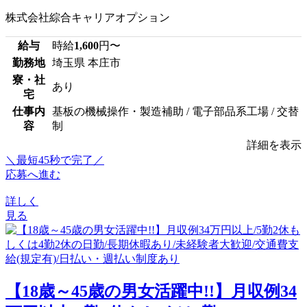
株式会社綜合キャリアオプション
給与
時給
1,600
円〜
勤務地
埼玉県 本庄市
寮・社
あり
宅
仕事内
基板の機械操作・製造補助 / 電子部品系工場 / 交替
容
制
詳細を表示
＼最短45秒で完了／
応募へ進む
詳しく
見る
【18歳～45歳の男女活躍中!!】月収例34