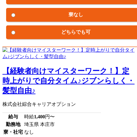
寮なし
どちらでも可
【経験者向けマイスターワーク！】定
時上がりで自分タイム♪ジブンらしく・
髪型自由♪
株式会社綜合キャリアオプション
給与
時給
1,400
円〜
勤務地
埼玉県 本庄市
寮・社宅
なし