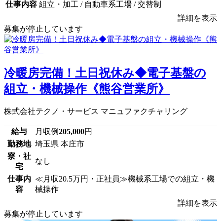
仕事内容
組立・加工 / 自動車系工場 / 交替制
詳細を表示
募集が停止しています
冷暖房完備！土日祝休み◆電子基盤の
組立・機械操作《熊谷営業所》
株式会社テクノ・サービス マニュファクチャリング
給与
月収例
205,000
円
勤務地
埼玉県 本庄市
寮・社
なし
宅
仕事内
≪月収20.5万円・正社員≫機械系工場での組立・機
容
械操作
詳細を表示
募集が停止しています