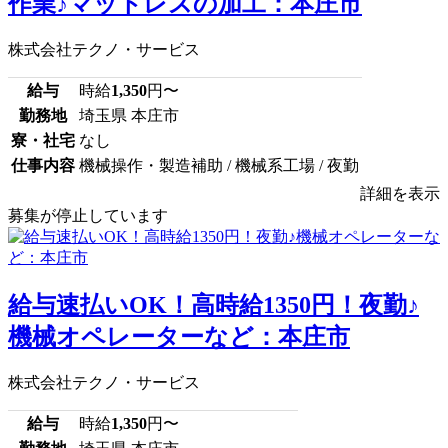
作業♪マットレスの加工：本庄市
株式会社テクノ・サービス
給与
時給
1,350
円〜
勤務地
埼玉県 本庄市
寮・社宅
なし
仕事内容
機械操作・製造補助 / 機械系工場 / 夜勤
詳細を表示
募集が停止しています
給与速払いOK！高時給1350円！夜勤♪
機械オペレーターなど：本庄市
株式会社テクノ・サービス
給与
時給
1,350
円〜