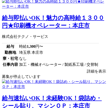
給与即払いOK！魅力の高時給１３００
円★印刷機オペレーター：本庄市
株式会社テクノ・サービス
給与
時給
1,300
円〜
勤務地
埼玉県 本庄市
寮・社宅
なし
仕事内容
加工・機械オペレーター / 製紙系工場 / 交替制
詳細を表示
募集が停止しています
給与速払いOK！未経験OK！袋詰め・
シール貼り、マシンＯＰ：本庄市