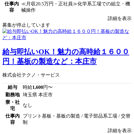
仕事内
≪月収20.5万円・正社員≫化学系工場での組立・機
容
械操作
詳細を表示
募集が停止しています
給与即払いOK！魅力の高時給１６００
円！基板の製造など：本庄市
株式会社テクノ・サービス
給与
時給
1,600
円〜
勤務地
埼玉県 本庄市
寮・社
なし
宅
仕事内
プリント基板・基板の製造 / 電子部品系工場 / 交替
容
制
詳細を表示