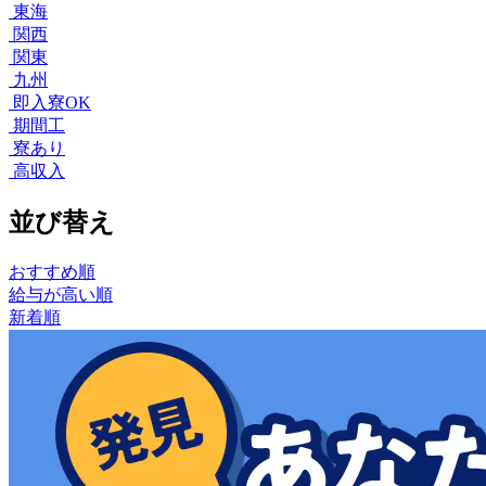
東海
関西
関東
九州
即入寮OK
期間工
寮あり
高収入
並び替え
おすすめ順
給与が高い順
新着順