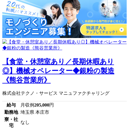
【食堂・休憩室あり／長期休暇あり
◎】機械オペレーター◆銀粉の製造
《熊谷営業所》
株式会社テクノ・サービス マニュファクチャリング
給与
月収例
205,000
円
勤務地
埼玉県 本庄市
寮・社
なし
宅