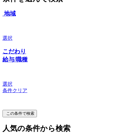
地域
選択
こだわり
給与/職種
選択
条件クリア
この条件で検索
人気の条件から検索