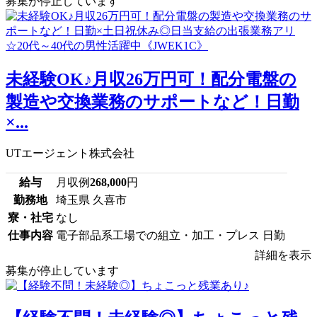
募集が停止しています
未経験OK♪月収26万円可！配分電盤の
製造や交換業務のサポートなど！日勤
×...
UTエージェント株式会社
給与
月収例
268,000
円
勤務地
埼玉県 久喜市
寮・社宅
なし
仕事内容
電子部品系工場での組立・加工・プレス 日勤
詳細を表示
募集が停止しています