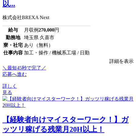
以...
株式会社BREXA Next
給与
月収例
270,000
円
勤務地
埼玉県 久喜市
寮・社宅
あり（無料）
仕事内容
加工・操作 / 機械系工場 / 日勤
詳細を表示
＼最短45秒で完了／
応募へ進む
詳しく
見る
【経験者向けマイスターワーク！】ガ
ッツリ稼げる残業月20H以上！