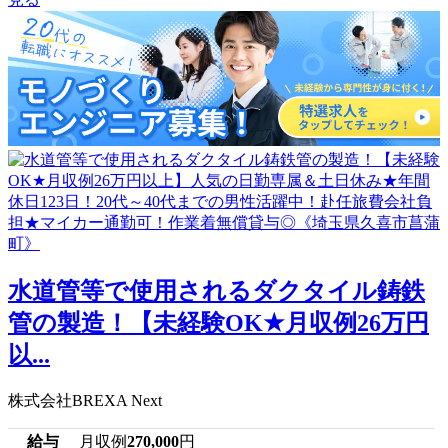
水道管等で使用されるダクタイル鋳鉄
管の製造！【未経験OK★月収例26万円
以...
株式会社BREXA Next
給与
月収例
270,000
円