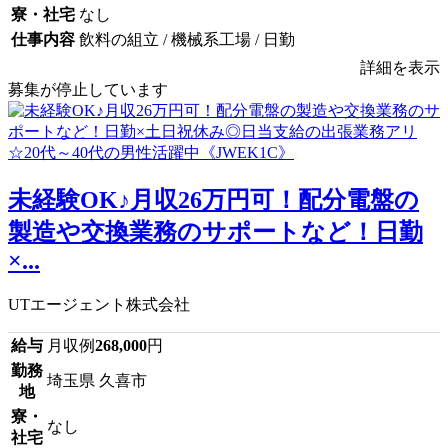
寮・社宅
なし
仕事内容
飲料の組立 / 機械系工場 / 日勤
詳細を表示
募集が停止しています
未経験OK♪月収26万円可！配分電盤の
製造や交換業務のサポートなど！日勤
×...
UTエージェント株式会社
給与
月収例
268,000
円
勤務
埼玉県 久喜市
地
寮・
なし
社宅