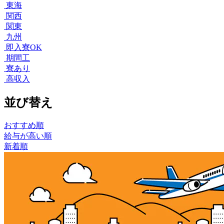
東海
関西
関東
九州
即入寮OK
期間工
寮あり
高収入
並び替え
おすすめ順
給与が高い順
新着順