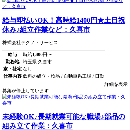
給与即払いOK！高時給1400円★土日祝
休み♪組立作業など：久喜市
株式会社テクノ・サービス
給与
時給
1,400
円〜
勤務地
埼玉県 久喜市
寮・社宅
なし
仕事内容
飲料の組立・検品 / 自動車系工場 / 日勤
詳細を表示
募集が停止しています
未経験OK♪長期就業可能な職場♪部品の
組み立て作業：久喜市