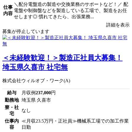
＼配分電盤造の製造や交換業務のサポートなど！／ 配
仕事
電盤や制御盤などを製造している工場で、製造をお任
内容
せします◎ 慣れてきたら、出張業務...
詳細を表示
募集が停止しています
＜未経験歓迎！＞製造正社員大募集！
埼玉県久喜市 社宅無
株式会社ウィルオブ・ワーク(A)
給与
月収例
237,000
円
勤務地
埼玉県 久喜市
寮・社
なし
宅
仕事内
≪月収23.5万円・正社員≫機械系工場での加工作業
容
日勤