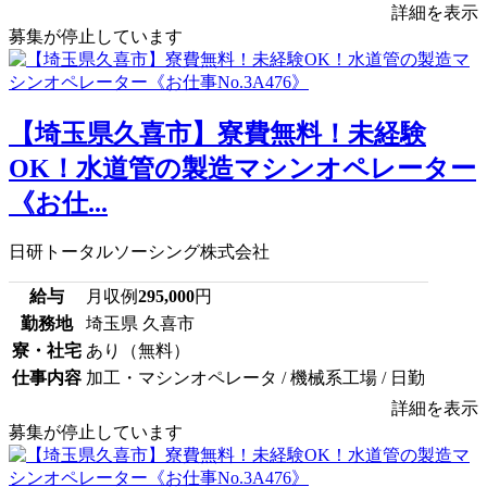
詳細を表示
募集が停止しています
【埼玉県久喜市】寮費無料！未経験
OK！水道管の製造マシンオペレーター
《お仕...
日研トータルソーシング株式会社
給与
月収例
295,000
円
勤務地
埼玉県 久喜市
寮・社宅
あり（無料）
仕事内容
加工・マシンオペレータ / 機械系工場 / 日勤
詳細を表示
募集が停止しています