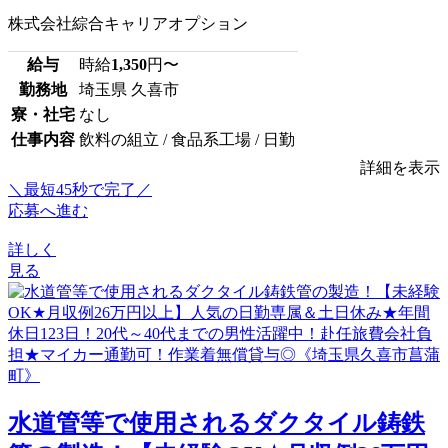
株式会社綜合キャリアオプション
給与
時給
1,350
円〜
勤務地
埼玉県 久喜市
寮・社宅
なし
仕事内容
飲料の組立 / 食品系工場 / 日勤
詳細を表示
＼最短45秒で完了／
応募へ進む
詳しく
見る
水道管等で使用されるダクタイル鋳鉄