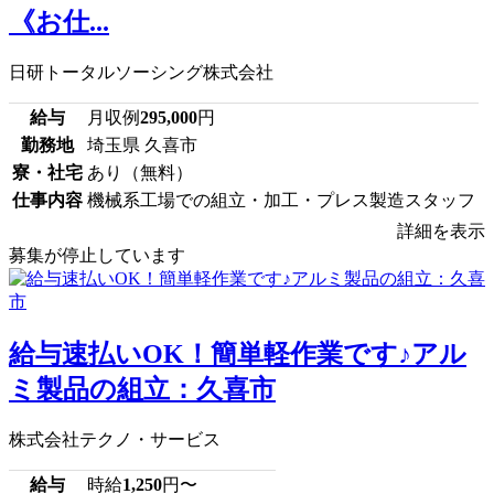
《お仕...
日研トータルソーシング株式会社
給与
月収例
295,000
円
勤務地
埼玉県 久喜市
寮・社宅
あり（無料）
仕事内容
機械系工場での組立・加工・プレス製造スタッフ
詳細を表示
募集が停止しています
給与速払いOK！簡単軽作業です♪アル
ミ製品の組立：久喜市
株式会社テクノ・サービス
給与
時給
1,250
円〜