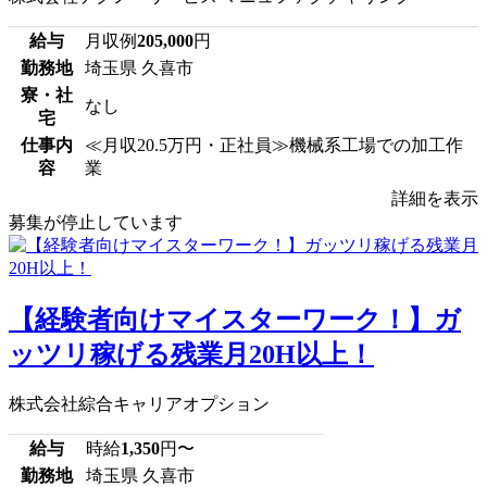
給与
月収例
205,000
円
勤務地
埼玉県 久喜市
寮・社
なし
宅
仕事内
≪月収20.5万円・正社員≫機械系工場での加工作
容
業
詳細を表示
募集が停止しています
【経験者向けマイスターワーク！】ガ
ッツリ稼げる残業月20H以上！
株式会社綜合キャリアオプション
給与
時給
1,350
円〜
勤務地
埼玉県 久喜市