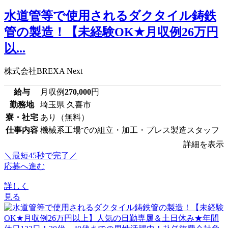
水道管等で使用されるダクタイル鋳鉄
管の製造！【未経験OK★月収例26万円
以...
株式会社BREXA Next
給与
月収例
270,000
円
勤務地
埼玉県 久喜市
寮・社宅
あり（無料）
仕事内容
機械系工場での組立・加工・プレス製造スタッフ
詳細を表示
＼最短45秒で完了／
応募へ進む
詳しく
見る