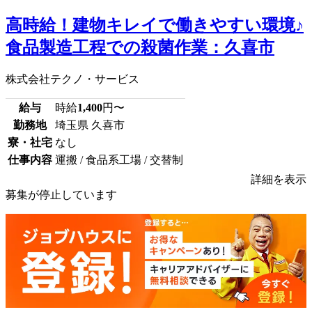
高時給！建物キレイで働きやすい環境♪
食品製造工程での殺菌作業：久喜市
株式会社テクノ・サービス
給与
時給
1,400
円〜
勤務地
埼玉県 久喜市
寮・社宅
なし
仕事内容
運搬 / 食品系工場 / 交替制
詳細を表示
募集が停止しています