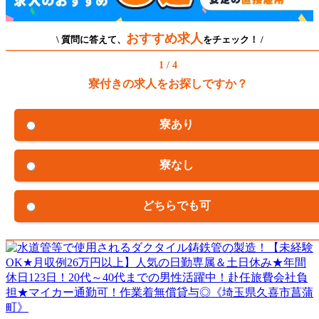
おすすめ求人
\ 質問に答えて、
をチェック！ /
1 / 4
寮付きの求人をお探しですか？
寮あり
寮なし
どちらでも可