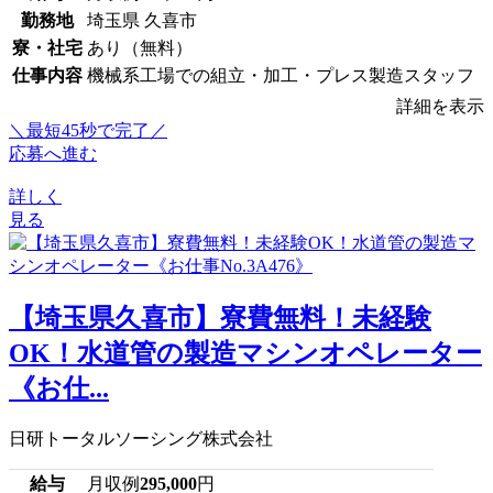
勤務地
埼玉県 久喜市
寮・社宅
あり（無料）
仕事内容
機械系工場での組立・加工・プレス製造スタッフ
詳細を表示
＼最短45秒で完了／
応募へ進む
詳しく
見る
【埼玉県久喜市】寮費無料！未経験
OK！水道管の製造マシンオペレーター
《お仕...
日研トータルソーシング株式会社
給与
月収例
295,000
円