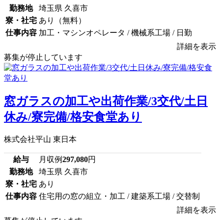
勤務地
埼玉県 久喜市
寮・社宅
あり（無料）
仕事内容
加工・マシンオペレータ / 機械系工場 / 日勤
詳細を表示
募集が停止しています
窓ガラスの加工や出荷作業/3交代/土日
休み/寮完備/格安食堂あり
株式会社平山 東日本
給与
月収例
297,080
円
勤務地
埼玉県 久喜市
寮・社宅
あり
仕事内容
住宅用の窓の組立・加工 / 建築系工場 / 交替制
詳細を表示