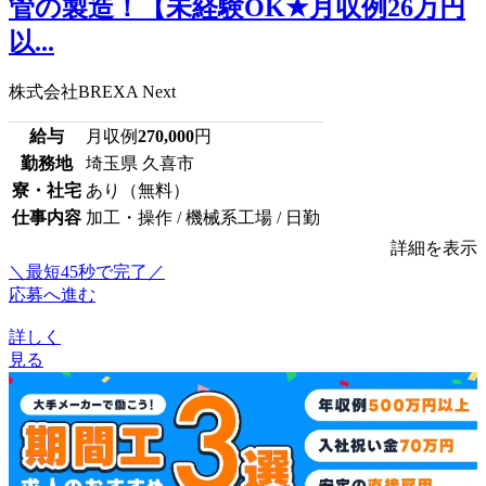
管の製造！【未経験OK★月収例26万円
以...
株式会社BREXA Next
給与
月収例
270,000
円
勤務地
埼玉県 久喜市
寮・社宅
あり（無料）
仕事内容
加工・操作 / 機械系工場 / 日勤
詳細を表示
＼最短45秒で完了／
応募へ進む
詳しく
見る