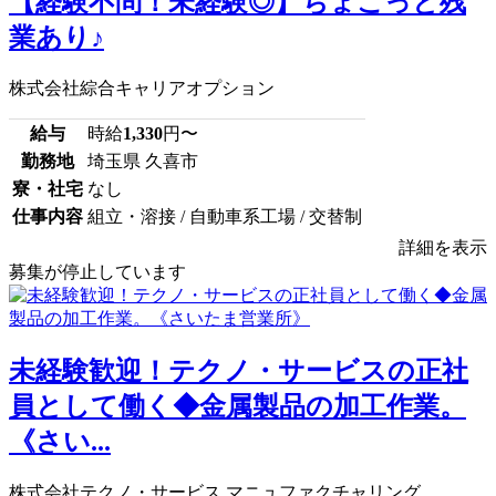
【経験不問！未経験◎】ちょこっと残
業あり♪
株式会社綜合キャリアオプション
給与
時給
1,330
円〜
勤務地
埼玉県 久喜市
寮・社宅
なし
仕事内容
組立・溶接 / 自動車系工場 / 交替制
詳細を表示
募集が停止しています
未経験歓迎！テクノ・サービスの正社
員として働く◆金属製品の加工作業。
《さい...
株式会社テクノ・サービス マニュファクチャリング