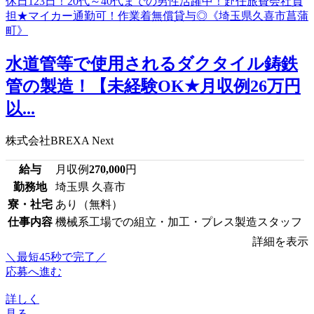
水道管等で使用されるダクタイル鋳鉄
管の製造！【未経験OK★月収例26万円
以...
株式会社BREXA Next
給与
月収例
270,000
円
勤務地
埼玉県 久喜市
寮・社宅
あり（無料）
仕事内容
機械系工場での組立・加工・プレス製造スタッフ
詳細を表示
＼最短45秒で完了／
応募へ進む
詳しく
見る