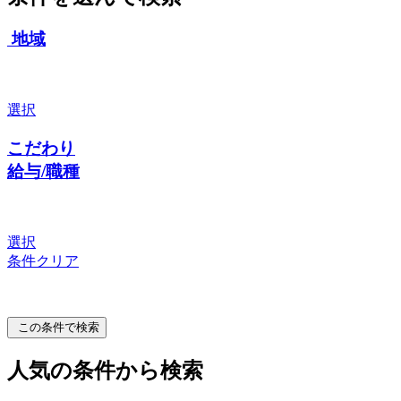
地域
選択
こだわり
給与/職種
選択
条件クリア
この条件で検索
人気の条件から検索