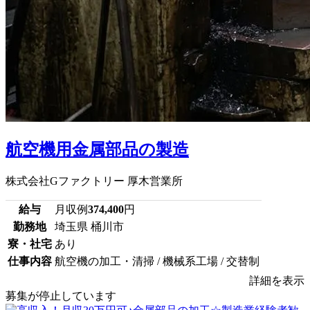
航空機用金属部品の製造
株式会社Gファクトリー 厚木営業所
給与
月収例
374,400
円
勤務地
埼玉県 桶川市
寮・社宅
あり
仕事内容
航空機の加工・清掃 / 機械系工場 / 交替制
詳細を表示
募集が停止しています