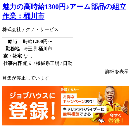
魅力の高時給1300円♪アーム部品の組立
作業：桶川市
株式会社テクノ・サービス
給与
時給
1,300
円〜
勤務地
埼玉県 桶川市
寮・社宅
なし
仕事内容
組立 / 機械系工場 / 日勤
詳細を表示
募集が停止しています