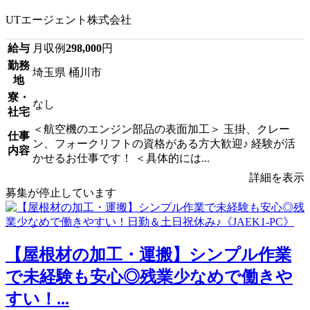
UTエージェント株式会社
給与
月収例
298,000
円
勤務
埼玉県 桶川市
地
寮・
なし
社宅
＜航空機のエンジン部品の表面加工＞ 玉掛、クレー
仕事
ン、フォークリフトの資格がある方大歓迎♪ 経験が活
内容
かせるお仕事です！ ＜具体的には...
詳細を表示
募集が停止しています
【屋根材の加工・運搬】シンプル作業
で未経験も安心◎残業少なめで働きや
すい！...