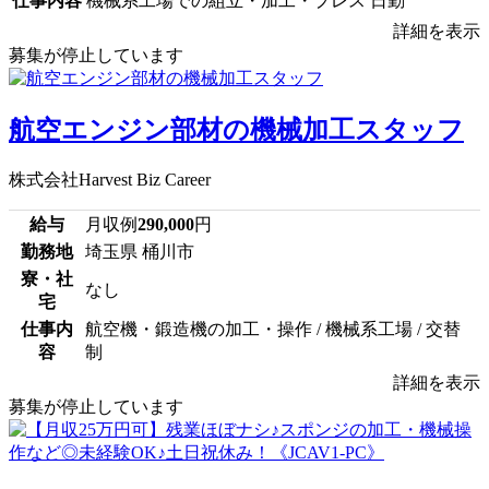
仕事内容
機械系工場での組立・加工・プレス 日勤
詳細を表示
募集が停止しています
航空エンジン部材の機械加工スタッフ
株式会社Harvest Biz Career
給与
月収例
290,000
円
勤務地
埼玉県 桶川市
寮・社
なし
宅
仕事内
航空機・鍛造機の加工・操作 / 機械系工場 / 交替
容
制
詳細を表示
募集が停止しています