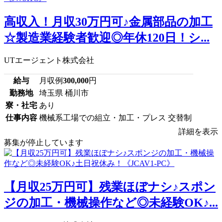
高収入！月収30万円可♪金属部品の加工
☆製造業経験者歓迎◎年休120日！シ...
UTエージェント株式会社
給与
月収例
300,000
円
勤務地
埼玉県 桶川市
寮・社宅
あり
仕事内容
機械系工場での組立・加工・プレス 交替制
詳細を表示
募集が停止しています
【月収25万円可】残業ほぼナシ♪スポン
ジの加工・機械操作など◎未経験OK♪...