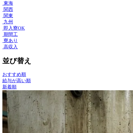
東海
関西
関東
九州
即入寮OK
期間工
寮あり
高収入
並び替え
おすすめ順
給与が高い順
新着順