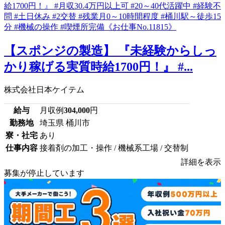
【スポンジの製造】 『未経験からしっ
かり稼げる実質時給1700円！』 #...
株式会社日本ケイテム
給与
月収例
304,000
円
勤務地
埼玉県 桶川市
寮・社宅
あり
仕事内容
接着剤の加工・操作 / 機械系工場 / 交替制
詳細を表示
募集が停止しています