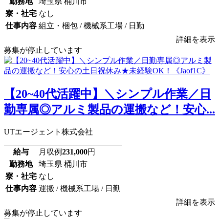
勤務地
埼玉県 桶川市
寮・社宅
なし
仕事内容
組立・梱包 / 機械系工場 / 日勤
詳細を表示
募集が停止しています
【20~40代活躍中】＼シンプル作業／日
勤専属◎アルミ製品の運搬など！安心...
UTエージェント株式会社
給与
月収例
231,000
円
勤務地
埼玉県 桶川市
寮・社宅
なし
仕事内容
運搬 / 機械系工場 / 日勤
詳細を表示
募集が停止しています