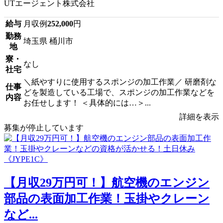
UTエージェント株式会社
給与
月収例
252,000
円
勤務
埼玉県 桶川市
地
寮・
なし
社宅
＼紙やすりに使用するスポンジの加工作業／ 研磨剤な
仕事
どを製造している工場で、スポンジの加工作業などを
内容
お任せします！ ＜具体的には…＞...
詳細を表示
募集が停止しています
【月収29万円可！】航空機のエンジン
部品の表面加工作業！玉掛やクレーン
など...