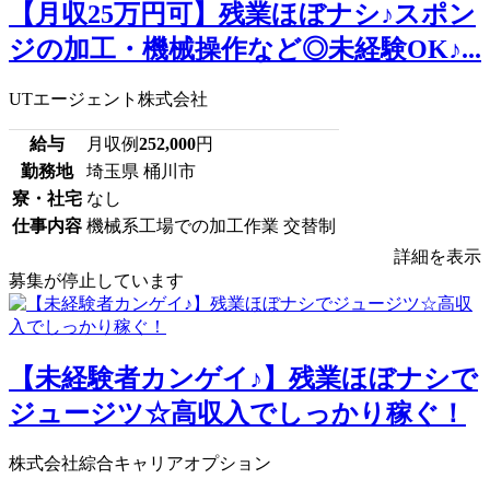
【月収25万円可】残業ほぼナシ♪スポン
ジの加工・機械操作など◎未経験OK♪...
UTエージェント株式会社
給与
月収例
252,000
円
勤務地
埼玉県 桶川市
寮・社宅
なし
仕事内容
機械系工場での加工作業 交替制
詳細を表示
募集が停止しています
【未経験者カンゲイ♪】残業ほぼナシで
ジュージツ☆高収入でしっかり稼ぐ！
株式会社綜合キャリアオプション