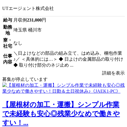
UTエージェント株式会社
給与
月収例
231,000
円
勤務
埼玉県 桶川市
地
寮・
なし
社宅
＼日よけなどの部品の組み立て、はめ込み、梱包作業
仕事
♪／ ＜具体的には…＞ ◆ 日よけの金属部品の取り付け
内容
◆ 取り付け部分のネジ止め ...
詳細を表示
募集が停止しています
【屋根材の加工・運搬】シンプル作業
で未経験も安心◎残業少なめで働きや
すい！...