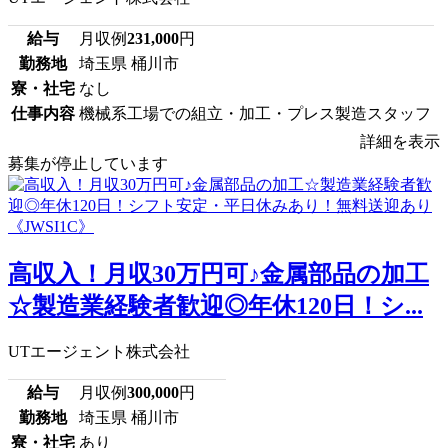
給与
月収例
231,000
円
勤務地
埼玉県 桶川市
寮・社宅
なし
仕事内容
機械系工場での組立・加工・プレス製造スタッフ
詳細を表示
募集が停止しています
高収入！月収30万円可♪金属部品の加工
☆製造業経験者歓迎◎年休120日！シ...
UTエージェント株式会社
給与
月収例
300,000
円
勤務地
埼玉県 桶川市
寮・社宅
あり