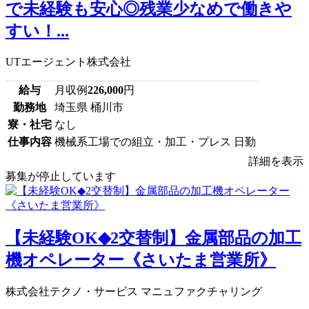
で未経験も安心◎残業少なめで働きや
すい！...
UTエージェント株式会社
給与
月収例
226,000
円
勤務地
埼玉県 桶川市
寮・社宅
なし
仕事内容
機械系工場での組立・加工・プレス 日勤
詳細を表示
募集が停止しています
【未経験OK◆2交替制】金属部品の加工
機オペレーター《さいたま営業所》
株式会社テクノ・サービス マニュファクチャリング