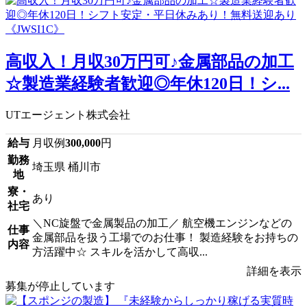
高収入！月収30万円可♪金属部品の加工
☆製造業経験者歓迎◎年休120日！シ...
UTエージェント株式会社
給与
月収例
300,000
円
勤務
埼玉県 桶川市
地
寮・
あり
社宅
＼NC旋盤で金属製品の加工／ 航空機エンジンなどの
仕事
金属部品を扱う工場でのお仕事！ 製造経験をお持ちの
内容
方活躍中☆ スキルを活かして高収...
詳細を表示
募集が停止しています