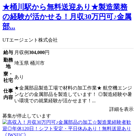
★桶川駅から無料送迎あり★製造業務
の経験が活かせる！月収30万円可♪金属
部...
UTエージェント株式会社
給与
月収例
304,000
円
勤務
埼玉県 桶川市
地
寮・
あり
社宅
★金属部品製造工場で材料の加工作業★ 航空機エンジ
仕事
ンなどの金属部品を製造しています！ ◎製造経験や暑
内容
い環境での就業経験が活かせます！...
詳細を表示
募集が停止しています