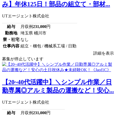
み】年休125日！部品の組立て・部材...
UTエージェント株式会社
給与
月収例
231,000
円
勤務地
埼玉県 桶川市
寮・社宅
なし
仕事内容
組立・梱包 / 機械系工場 / 日勤
詳細を表示
募集が停止しています
【20~40代活躍中】＼シンプル作業／日
勤専属◎アルミ製品の運搬など！安心...
UTエージェント株式会社
給与
月収例
231,000
円