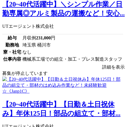
【20~40代活躍中】＼シンプル作業／日
勤専属◎アルミ製品の運搬など！安心...
UTエージェント株式会社
給与
月収例
231,000
円
勤務地
埼玉県 桶川市
寮・社宅
なし
仕事内容
機械系工場での組立・加工・プレス製造スタッフ
詳細を表示
募集が停止しています
【20~40代活躍中】【日勤＆土日祝休
み】年休125日！部品の組立て・部材...
UTエージェント株式会社