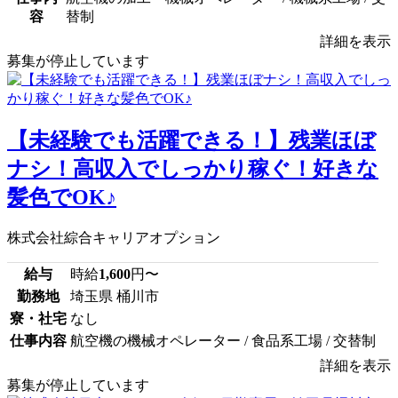
容
替制
詳細を表示
募集が停止しています
【未経験でも活躍できる！】残業ほぼ
ナシ！高収入でしっかり稼ぐ！好きな
髪色でOK♪
株式会社綜合キャリアオプション
給与
時給
1,600
円〜
勤務地
埼玉県 桶川市
寮・社宅
なし
仕事内容
航空機の機械オペレーター / 食品系工場 / 交替制
詳細を表示
募集が停止しています