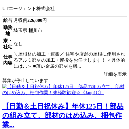
UTエージェント株式会社
給与
月収例
226,000
円
勤務
埼玉県 桶川市
地
寮・
なし
社宅
＼屋根材の加工・運搬／ 住宅や店舗の屋根に使用され
仕事
るアルミ部材の加工・運搬をお任せします！ ＜具体的
内容
には…＞ ■薄い金属の部材を機...
詳細を表示
募集が停止しています
【日勤＆土日祝休み】年休125日！部品
の組み立て、部材のはめ込み、梱包作
業...