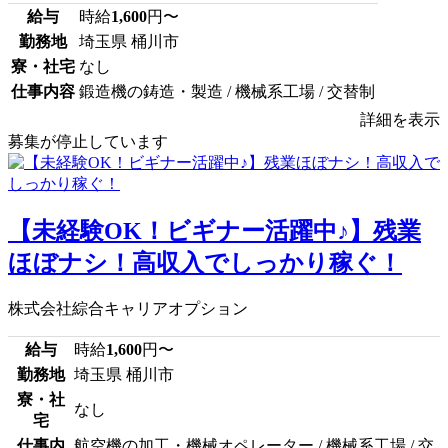
給与
時給
1,600
円〜
勤務地
埼玉県 桶川市
寮・社宅
なし
仕事内容
鍛造機の鋳造・製造 / 機械系工場 / 交替制
詳細を表示
募集が停止しています
【未経験OK！ビギナー活躍中♪】残業
ほぼナシ！高収入でしっかり稼ぐ！
株式会社綜合キャリアオプション
給与
時給
1,600
円〜
勤務地
埼玉県 桶川市
寮・社
なし
宅
仕事内
航空機の加工・機械オペレーター / 機械系工場 / 交