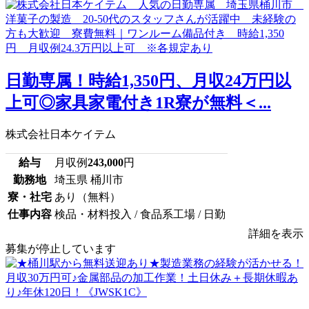
日勤専属！時給1,350円、月収24万円以
上可◎家具家電付き1R寮が無料＜...
株式会社日本ケイテム
給与
月収例
243,000
円
勤務地
埼玉県 桶川市
寮・社宅
あり（無料）
仕事内容
検品・材料投入 / 食品系工場 / 日勤
詳細を表示
募集が停止しています