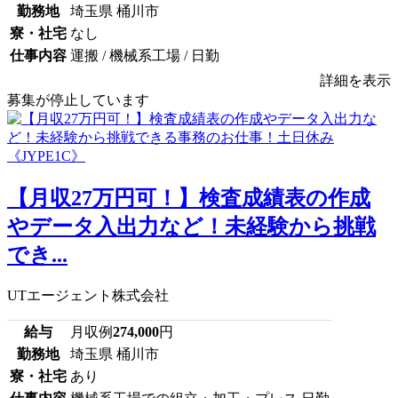
勤務地
埼玉県 桶川市
寮・社宅
なし
仕事内容
運搬 / 機械系工場 / 日勤
詳細を表示
募集が停止しています
【月収27万円可！】検査成績表の作成
やデータ入出力など！未経験から挑戦
でき...
UTエージェント株式会社
給与
月収例
274,000
円
勤務地
埼玉県 桶川市
寮・社宅
あり