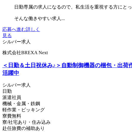
日勤専属の求人になるので、私生活を重視する方にとっ
そんな働きやすい求人...
応募へ進む
詳しく
見る
シルバー求人
株式会社BREXA Next
＜日勤＆土日祝休み♪＞自動制御機器の梱包・出荷作
活躍中
シルバー求人
日勤
派遣社員
機械・金属・鉄鋼
軽作業・ピッキング
寮費無料
寮/社宅あり・住み込み
赴任旅費の補助あり