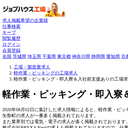
求人掲載希望の企業様
仕事検索
キープ
閲覧履歴
ログイン
会員登録
全国
茨城県
埼玉県
千葉県
東京都
神奈川県
静岡県
愛知県
京
工場・製造業求人
軽作業・ピッキングの工場求人
軽作業・ピッキング・即入寮＆入社前支援ありの工場求
軽作業・ピッキング・即入寮＆
2026年08月02日に集計した求人情報によると、軽作業・ピッ
矢祭町の求人が一番多く掲載されております。
また業界別では電気・電子の求人が多く掲載されております
株式会社BREXA Nextの求人も掲載されておりますので、