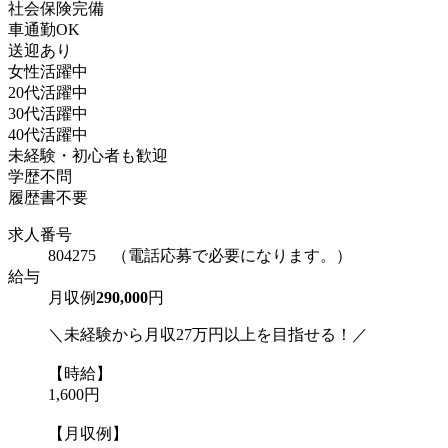
社会保険完備
車通勤OK
送迎あり
女性活躍中
20代活躍中
30代活躍中
40代活躍中
未経験・初心者も歓迎
学歴不問
履歴書不要
求人番号
804275 （電話応募で必要になります。）
給与
月収例
290,000
円
＼未経験から月収27万円以上を目指せる！／
【時給】
1,600円
【月収例】