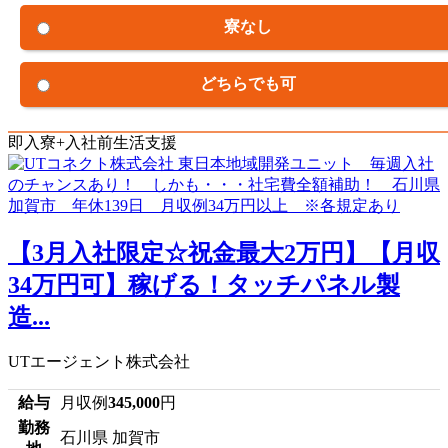
寮なし
どちらでも可
即入寮+入社前生活支援
【3月入社限定☆祝金最大2万円】【月収
34万円可】稼げる！タッチパネル製
造...
UTエージェント株式会社
給与
月収例
345,000
円
勤務
石川県 加賀市