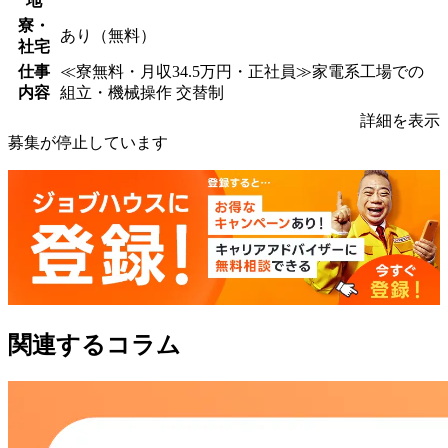
地
寮・
あり（無料）
社宅
仕事
≪寮無料・月収34.5万円・正社員≫家電系工場での
内容
組立・機械操作 交替制
詳細を表示
募集が停止しています
関連するコラム