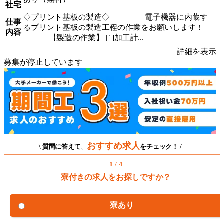
社宅
◇プリント基板の製造◇ 電子機器に内蔵す
仕事
るプリント基板の製造工程の作業をお願いします！
内容
【製造の作業】 [1]加工計...
詳細を表示
募集が停止しています
おすすめ求人
\ 質問に答えて、
をチェック！ /
1 / 4
寮付きの求人をお探しですか？
寮あり