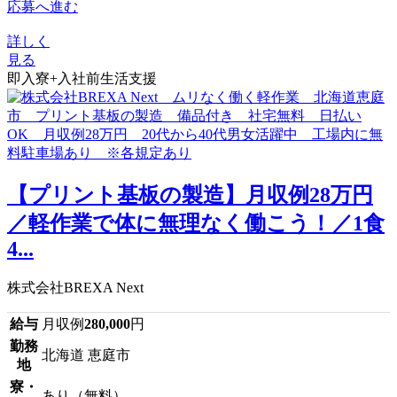
応募へ進む
詳しく
見る
即入寮+入社前生活支援
【プリント基板の製造】月収例28万円
／軽作業で体に無理なく働こう！／1食
4...
株式会社BREXA Next
給与
月収例
280,000
円
勤務
北海道 恵庭市
地
寮・
あり（無料）