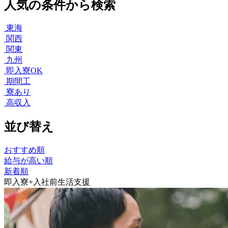
人気の条件から検索
東海
関西
関東
九州
即入寮OK
期間工
寮あり
高収入
並び替え
おすすめ順
給与が高い順
新着順
即入寮+入社前生活支援