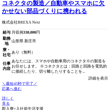
コネクタの製造／自動車やスマホに欠
かせない部品づくりに携われる
株式会社BREXA Next
給与
月収例
330,000
円
勤務
山形県 新庄市
地
寮・
あり（無料）
社宅
あなたには、スマホや自動車用のコネクタ※の製造を
仕事
お任せします。 ※コネクタとは：回路と回路を電気的
内容
に接続したり、切り離したりすることを...
詳細を表示
＼最短45秒で完了／
応募へ進む
詳しく
見る
即入寮+入社前生活支援