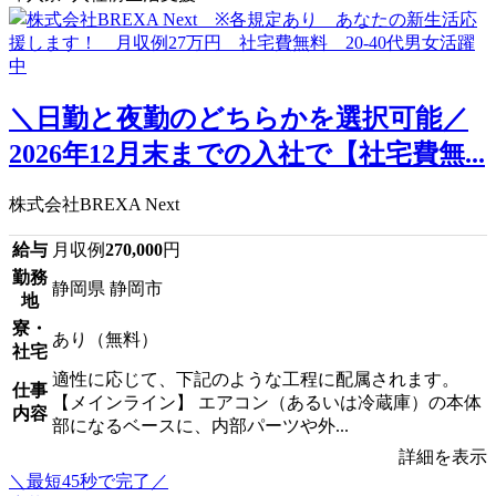
＼日勤と夜勤のどちらかを選択可能／
2026年12月末までの入社で【社宅費無...
株式会社BREXA Next
給与
月収例
270,000
円
勤務
静岡県 静岡市
地
寮・
あり（無料）
社宅
適性に応じて、下記のような工程に配属されます。
仕事
【メインライン】 エアコン（あるいは冷蔵庫）の本体
内容
部になるベースに、内部パーツや外...
詳細を表示
＼最短45秒で完了／