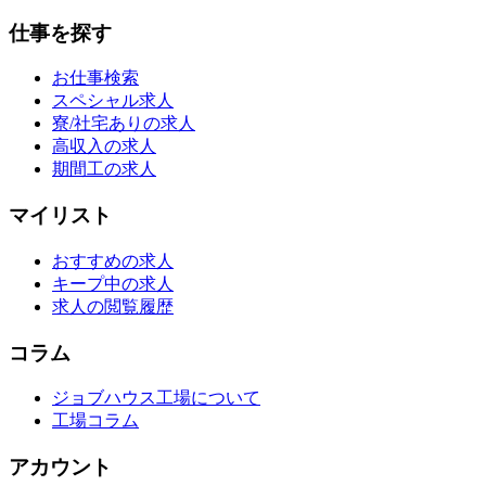
仕事を探す
お仕事検索
スペシャル求人
寮/社宅ありの求人
高収入の求人
期間工の求人
マイリスト
おすすめの求人
キープ中の求人
求人の閲覧履歴
コラム
ジョブハウス工場について
工場コラム
アカウント