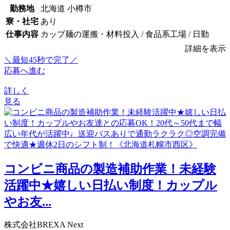
勤務地
北海道 小樽市
寮・社宅
あり
仕事内容
カップ麺の運搬・材料投入 / 食品系工場 / 日勤
詳細を表示
＼最短45秒で完了／
応募へ進む
詳しく
見る
コンビニ商品の製造補助作業！未経験
活躍中★嬉しい日払い制度！カップル
やお友...
株式会社BREXA Next