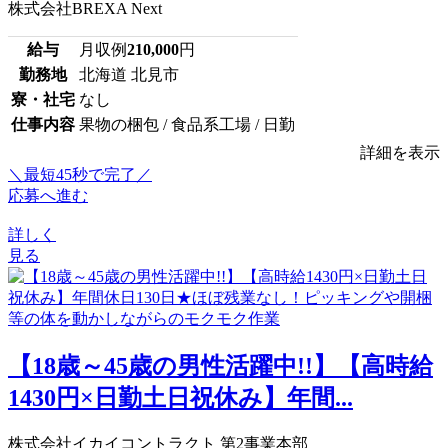
株式会社BREXA Next
給与
月収例
210,000
円
勤務地
北海道 北見市
寮・社宅
なし
仕事内容
果物の梱包 / 食品系工場 / 日勤
詳細を表示
＼最短45秒で完了／
応募へ進む
詳しく
見る
【18歳～45歳の男性活躍中!!】【高時給
1430円×日勤土日祝休み】年間...
株式会社イカイコントラクト 第2事業本部