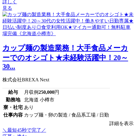
詳しく
見る
カップ麺の製造業務！大手食品メーカ
ーでのオシゴト★未経験活躍中！20～
30...
株式会社BREXA Next
給与
月収例
250,000
円
勤務地
北海道 小樽市
寮・社宅
あり
仕事内容
カップ麺・卵の製造 / 食品系工場 / 日勤
詳細を表示
＼最短45秒で完了／