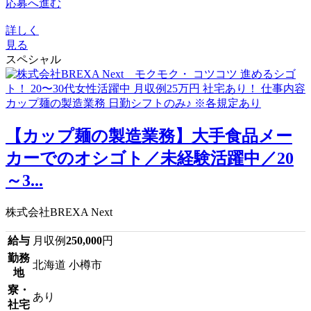
応募へ進む
詳しく
見る
スペシャル
【カップ麺の製造業務】大手食品メー
カーでのオシゴト／未経験活躍中／20
～3...
株式会社BREXA Next
給与
月収例
250,000
円
勤務
北海道 小樽市
地
寮・
あり
社宅