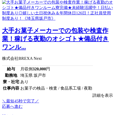
大手お菓子メーカーでの包装や検査作
業！稼げる夜勤のオシゴト★備品付き
ワンル...
株式会社BREXA Next
給与
月収例
320,000
円
勤務地
埼玉県 坂戸市
寮・社宅
あり
仕事内容
お菓子の検品・検査 / 食品系工場 / 夜勤
詳細を表示
＼最短45秒で完了／
応募へ進む