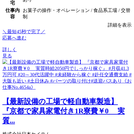
宅
仕事内
お菓子の操作・オペレーション / 食品系工場 / 交替
容
制
詳細を表示
＼最短45秒で完了／
応募へ進む
詳しく
見る
【最新設備の工場で軽自動車製造】
『京都で家具家電付き1R寮費￥0 実
質...