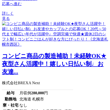
応募へ進む
詳しく
見る
コンビニ商品の製造補助！未経験OK★
夜型さん活躍中！嬉しい日払い制♩お
友達...
株式会社BREXA Next
給与
月収例
280,000
円
勤務地
北海道 札幌市
寮・社宅
なし