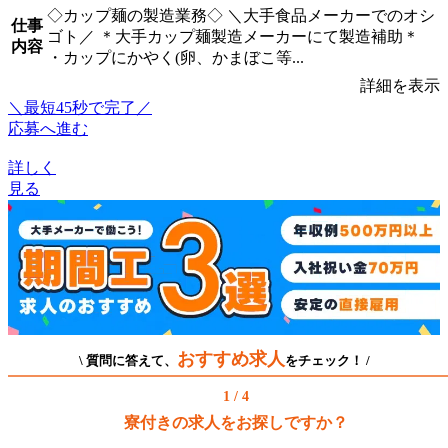
◇カップ麺の製造業務◇ ＼大手食品メーカーでのオシ
仕事
ゴト／ ＊大手カップ麺製造メーカーにて製造補助＊
内容
・カップにかやく(卵、かまぼこ等...
詳細を表示
＼最短45秒で完了／
応募へ進む
詳しく
見る
おすすめ求人
\ 質問に答えて、
をチェック！ /
1 / 4
寮付きの求人をお探しですか？