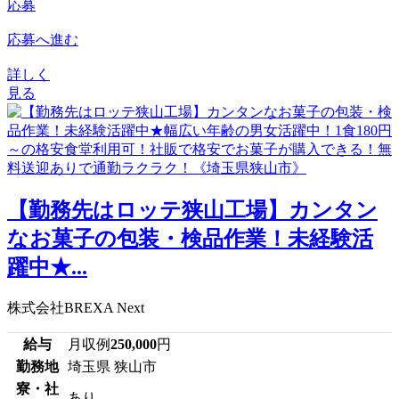
応募
応募へ進む
詳しく
見る
【勤務先はロッテ狭山工場】カンタン
なお菓子の包装・検品作業！未経験活
躍中★...
株式会社BREXA Next
給与
月収例
250,000
円
勤務地
埼玉県 狭山市
寮・社
あり