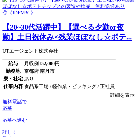
【20~30代活躍中】【選べる夕勤or夜
勤】土日祝休み×残業ほぼなし☆ポテ...
UTエージェント株式会社
給与
月収例
152,000
円
勤務地
京都府 南丹市
寮・社宅
あり
仕事内容
食品系工場 / 軽作業・ピッキング / 正社員
詳細を表示
無料電話で
応募
応募へ進む
詳しく