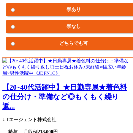
寮あり
寮なし
どちらでも可
【20~40代活躍中】★日勤専属★着色料
の仕分け・準備など◎もくもく繰り
返...
UTエージェント株式会社
給与
月収例
218,000
円