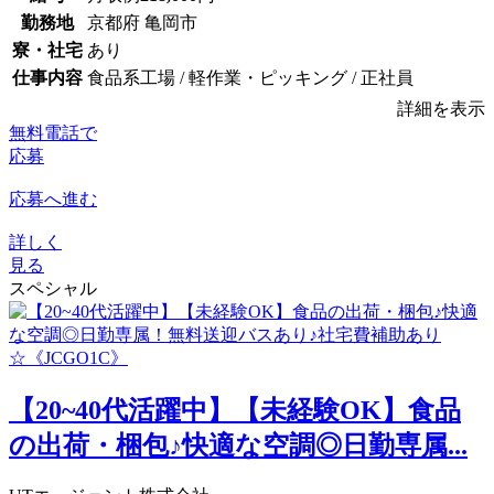
勤務地
京都府 亀岡市
寮・社宅
あり
仕事内容
食品系工場 / 軽作業・ピッキング / 正社員
詳細を表示
無料電話で
応募
応募へ進む
詳しく
見る
スペシャル
【20~40代活躍中】【未経験OK】食品
の出荷・梱包♪快適な空調◎日勤専属...