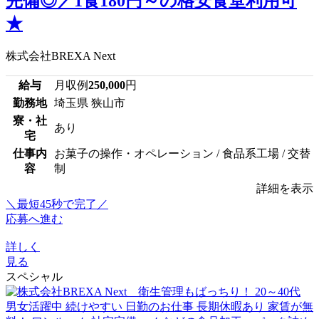
完備◎／1食180円～の格安食堂利用可
★
株式会社BREXA Next
給与
月収例
250,000
円
勤務地
埼玉県 狭山市
寮・社
あり
宅
仕事内
お菓子の操作・オペレーション / 食品系工場 / 交替
容
制
詳細を表示
＼最短45秒で完了／
応募へ進む
詳しく
見る
スペシャル