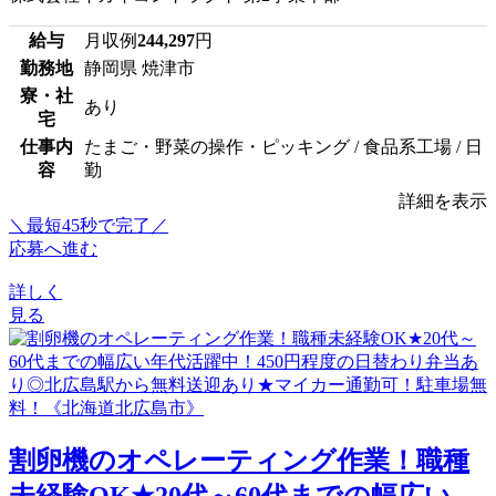
給与
月収例
244,297
円
勤務地
静岡県 焼津市
寮・社
あり
宅
仕事内
たまご・野菜の操作・ピッキング / 食品系工場 / 日
容
勤
詳細を表示
＼最短45秒で完了／
応募へ進む
詳しく
見る
割卵機のオペレーティング作業！職種