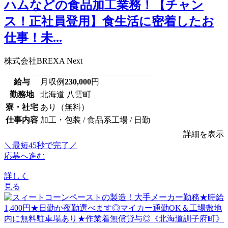
ハムなどの食品加工業務！【チャン
ス！正社員登用】食生活に密着したお
仕事！未...
株式会社BREXA Next
給与
月収例
230,000
円
勤務地
北海道 八雲町
寮・社宅
あり（無料）
仕事内容
加工・包装 / 食品系工場 / 日勤
詳細を表示
＼最短45秒で完了／
応募へ進む
詳しく
見る