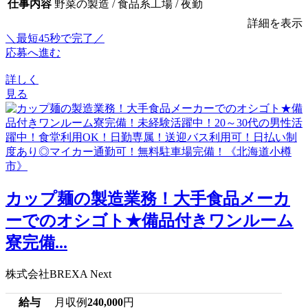
仕事内容
野菜の製造 / 食品系工場 / 夜勤
詳細を表示
＼最短45秒で完了／
応募へ進む
詳しく
見る
カップ麺の製造業務！大手食品メーカ
ーでのオシゴト★備品付きワンルーム
寮完備...
株式会社BREXA Next
給与
月収例
240,000
円