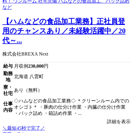
【ハムなどの食品加工業務】正社員登
用のチャンスあり／未経験活躍中／20
代～...
株式会社BREXA Next
給与
月収例
230,000
円
勤務
北海道 八雲町
地
寮・
あり（無料）
社宅
◇ハムなどの食品加工業務◇ ＊クリーンルーム内での
仕事
オシゴト＊ ・豚肉の仕分け作業 ・内臓の仕分け作業
内容
・パック詰め ・箱詰め作業 ・...
詳細を表示
＼最短45秒で完了／