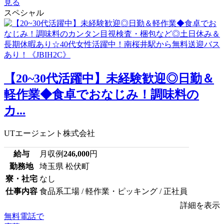
見る
スペシャル
【20~30代活躍中】未経験歓迎◎日勤＆
軽作業◆食卓でおなじみ！調味料の
カ...
UTエージェント株式会社
給与
月収例
246,000
円
勤務地
埼玉県 松伏町
寮・社宅
なし
仕事内容
食品系工場 / 軽作業・ピッキング / 正社員
詳細を表示
無料電話で