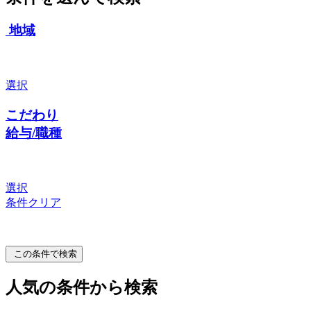
地域
選択
こだわり
給与/職種
選択
条件クリア
この条件で検索
人気の条件から検索