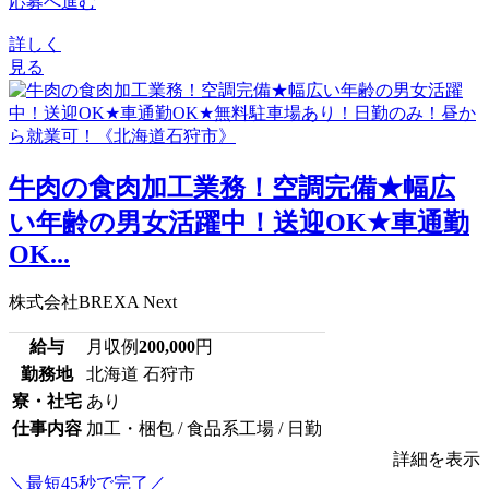
応募へ進む
詳しく
見る
牛肉の食肉加工業務！空調完備★幅広
い年齢の男女活躍中！送迎OK★車通勤
OK...
株式会社BREXA Next
給与
月収例
200,000
円
勤務地
北海道 石狩市
寮・社宅
あり
仕事内容
加工・梱包 / 食品系工場 / 日勤
詳細を表示
＼最短45秒で完了／