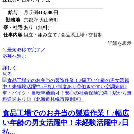
株式会社日本ケイテム
給与
月収例
413,000
円
勤務地
京都府 大山崎町
寮・社宅
あり（無料）
仕事内容
組立・組み立て / 食品系工場 / 交替制
詳細を表示
＼最短45秒で完了／
応募へ進む
詳しく
見る
食品工場でのお弁当の製造作業！♪幅広
い年齢の男女活躍中！未経験活躍中♪日
払...