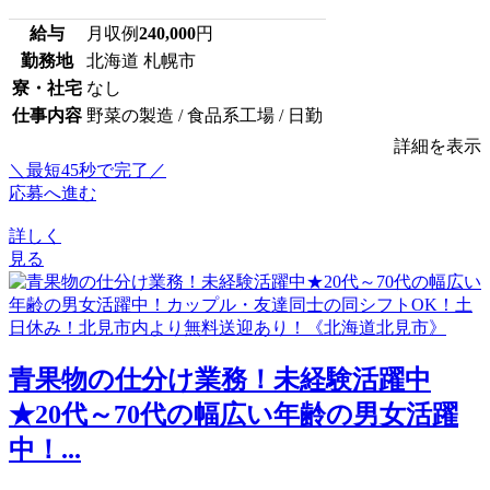
給与
月収例
240,000
円
勤務地
北海道 札幌市
寮・社宅
なし
仕事内容
野菜の製造 / 食品系工場 / 日勤
詳細を表示
＼最短45秒で完了／
応募へ進む
詳しく
見る
青果物の仕分け業務！未経験活躍中
★20代～70代の幅広い年齢の男女活躍
中！...