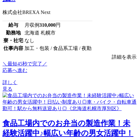
株式会社BREXA Next
給与
月収例
310,000
円
勤務地
北海道 札幌市
寮・社宅
なし
仕事内容
加工・包装 / 食品系工場 / 夜勤
詳細を表示
＼最短45秒で完了／
応募へ進む
詳しく
見る
食品工場内でのお弁当の製造作業！未
経験活躍中♪幅広い年齢の男女活躍中！