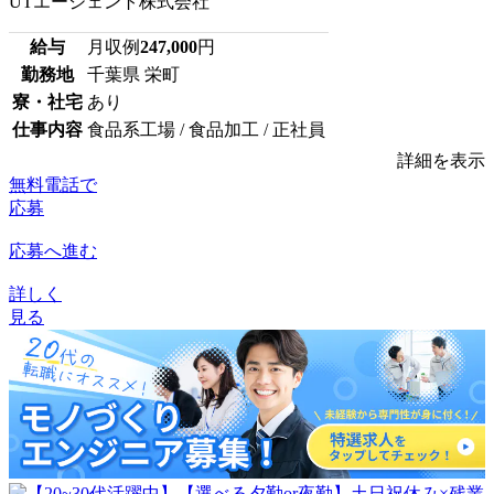
UTエージェント株式会社
給与
月収例
247,000
円
勤務地
千葉県 栄町
寮・社宅
あり
仕事内容
食品系工場 / 食品加工 / 正社員
詳細を表示
無料電話で
応募
応募へ進む
詳しく
見る