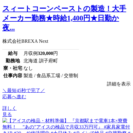
スィートコーンペーストの製造！大手
メーカー勤務★時給1,400円★日勤か
夜...
株式会社BREXA Next
給与
月収例
320,000
円
勤務地
北海道 訓子府町
寮・社宅
なし
仕事内容
製造 / 食品系工場 / 交替制
詳細を表示
＼最短45秒で完了／
応募へ進む
詳しく
見る