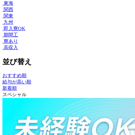
東海
関西
関東
九州
即入寮OK
期間工
寮あり
高収入
並び替え
おすすめ順
給与が高い順
新着順
スペシャル