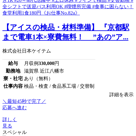
【アイスの検品・材料準備】 『京都駅
まで電車1本×寮費無料！ ”あの”ア...
株式会社日本ケイテム
給与
月収例
330,000
円
勤務地
滋賀県 近江八幡市
寮・社宅
あり（無料）
仕事内容
検品・検査 / 食品系工場 / 交替制
詳細を表示
＼最短45秒で完了／
応募へ進む
詳しく
見る
スペシャル