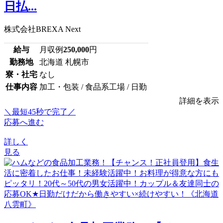
日払...
株式会社BREXA Next
給与
月収例
250,000
円
勤務地
北海道 札幌市
寮・社宅
なし
仕事内容
加工・包装 / 食品系工場 / 日勤
詳細を表示
＼最短45秒で完了／
応募へ進む
詳しく
見る