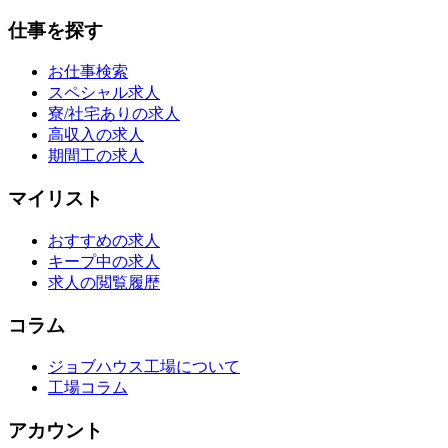
仕事を探す
お仕事検索
スペシャル求人
寮/社宅ありの求人
高収入の求人
期間工の求人
マイリスト
おすすめの求人
キープ中の求人
求人の閲覧履歴
コラム
ジョブハウス工場について
工場コラム
アカウント