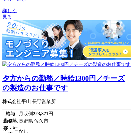
詳しく
見る
夕方からの勤務／時給1300円／チーズ
の製造のお仕事です
株式会社平山 長野営業所
給与
月収例
223,871
円
勤務地
長野県 佐久市
寮・社
なし