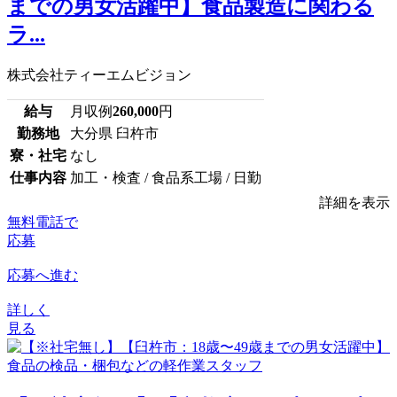
までの男女活躍中】食品製造に関わる
ラ...
株式会社ティーエムビジョン
給与
月収例
260,000
円
勤務地
大分県 臼杵市
寮・社宅
なし
仕事内容
加工・検査 / 食品系工場 / 日勤
詳細を表示
無料電話で
応募
応募へ進む
詳しく
見る