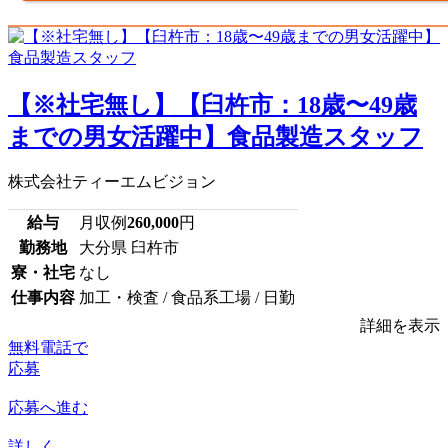
【※社宅無し】【臼杵市：18歳〜49歳
までの男女活躍中】食品製造スタッフ
株式会社ティーエムビジョン
給与
月収例
260,000
円
勤務地
大分県 臼杵市
寮・社宅
なし
仕事内容
加工・検査 / 食品系工場 / 日勤
詳細を表示
無料電話で
応募
応募へ進む
詳しく