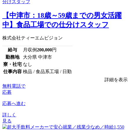
【中津市：18歳～59歳までの男女活躍
中】食品工場での仕分けスタッフ
株式会社ティーエムビジョン
給与
月収例
200,000
円
勤務地
大分県 中津市
寮・社宅
なし
仕事内容
検品 / 食品系工場 / 日勤
詳細を表示
無料電話で
応募
応募へ進む
詳しく
見る