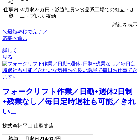
宅
仕事内
≪月収22万円・派遣社員≫食品系工場での組立・加
容
工・プレス 夜勤
詳細を表示
＼最短45秒で完了／
応募へ進む
詳しく
見る
フォークリフト作業／日勤+週休2日制
+残業なし／毎日定時退社も可能／きれ
い...
株式会社平山 山梨支店
給与
月収例
214,032
円