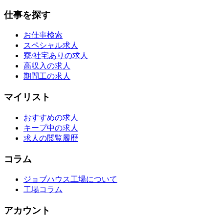
仕事を探す
お仕事検索
スペシャル求人
寮/社宅ありの求人
高収入の求人
期間工の求人
マイリスト
おすすめの求人
キープ中の求人
求人の閲覧履歴
コラム
ジョブハウス工場について
工場コラム
アカウント