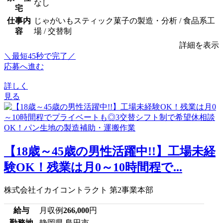
なし
宅
仕事内
じゃがいもスティック菓子の製造・分析 / 食品系工
容
場 / 交替制
詳細を表示
＼最短45秒で完了／
応募へ進む
詳しく
見る
【18歳～45歳の男性活躍中!!】工場未経
験OK！残業は月0～10時間程で...
株式会社イカイコントラクト 第2事業本部
給与
月収例
266,000
円
勤務地
静岡県 島田市