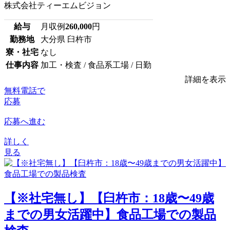
株式会社ティーエムビジョン
給与
月収例
260,000
円
勤務地
大分県 臼杵市
寮・社宅
なし
仕事内容
加工・検査 / 食品系工場 / 日勤
詳細を表示
無料電話で
応募
応募へ進む
詳しく
見る
【※社宅無し】【臼杵市：18歳〜49歳
までの男女活躍中】食品工場での製品