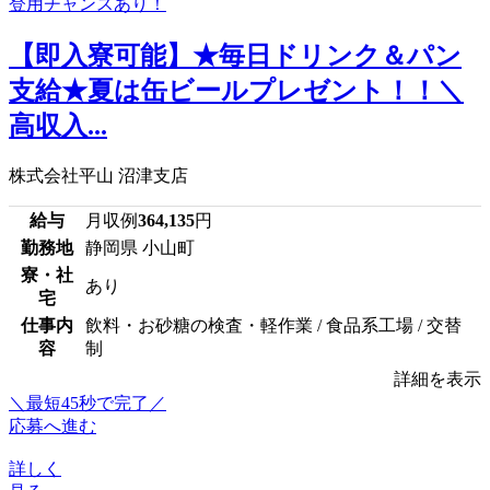
【即入寮可能】★毎日ドリンク＆パン
支給★夏は缶ビールプレゼント！！＼
高収入...
株式会社平山 沼津支店
給与
月収例
364,135
円
勤務地
静岡県 小山町
寮・社
あり
宅
仕事内
飲料・お砂糖の検査・軽作業 / 食品系工場 / 交替
容
制
詳細を表示
＼最短45秒で完了／
応募へ進む
詳しく