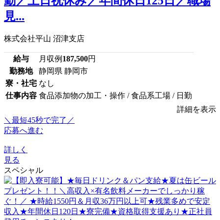
勤／土日祝休み／年間休日125日／職場
見...
株式会社平山 沼津支店
給与
月収例
187,500
円
勤務地
静岡県 静岡市
寮・社宅
なし
仕事内容
食品添加物の加工・操作 / 食品系工場 / 日勤
詳細を表示
＼最短45秒で完了／
応募へ進む
詳しく
見る
スペシャル