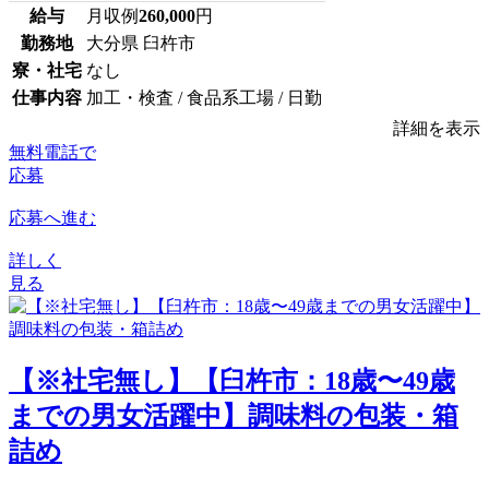
給与
月収例
260,000
円
勤務地
大分県 臼杵市
寮・社宅
なし
仕事内容
加工・検査 / 食品系工場 / 日勤
詳細を表示
無料電話で
応募
応募へ進む
詳しく
見る
【※社宅無し】【臼杵市：18歳〜49歳
までの男女活躍中】調味料の包装・箱
詰め