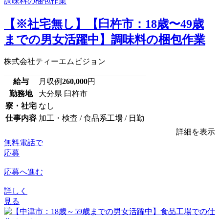
【※社宅無し】【臼杵市：18歳〜49歳
までの男女活躍中】調味料の梱包作業
株式会社ティーエムビジョン
給与
月収例
260,000
円
勤務地
大分県 臼杵市
寮・社宅
なし
仕事内容
加工・検査 / 食品系工場 / 日勤
詳細を表示
無料電話で
応募
応募へ進む
詳しく
見る