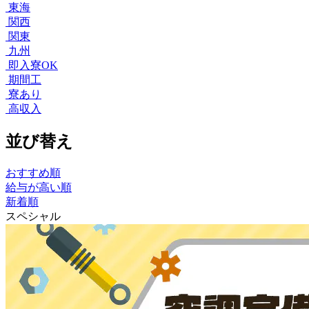
東海
関西
関東
九州
即入寮OK
期間工
寮あり
高収入
並び替え
おすすめ順
給与が高い順
新着順
スペシャル