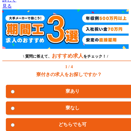
見る
おすすめ求人
\ 質問に答えて、
をチェック！ /
1 / 4
寮付きの求人をお探しですか？
寮あり
寮なし
どちらでも可