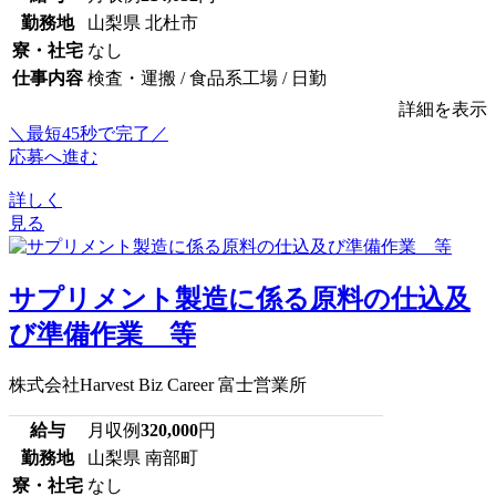
勤務地
山梨県 北杜市
寮・社宅
なし
仕事内容
検査・運搬 / 食品系工場 / 日勤
詳細を表示
＼最短45秒で完了／
応募へ進む
詳しく
見る
サプリメント製造に係る原料の仕込及
び準備作業 等
株式会社Harvest Biz Career 富士営業所
給与
月収例
320,000
円
勤務地
山梨県 南部町
寮・社宅
なし