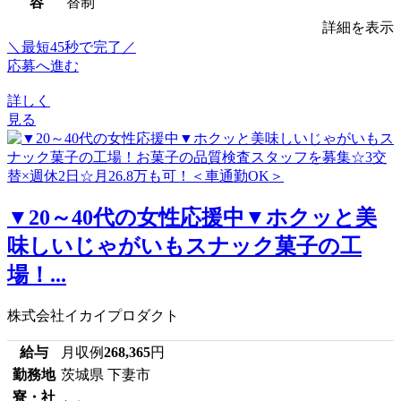
容
替制
詳細を表示
＼最短45秒で完了／
応募へ進む
詳しく
見る
▼20～40代の女性応援中▼ホクッと美
味しいじゃがいもスナック菓子の工
場！...
株式会社イカイプロダクト
給与
月収例
268,365
円
勤務地
茨城県 下妻市
寮・社