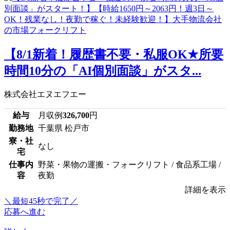
【8/1新着！履歴書不要・私服OK★所要
時間10分の「AI個別面談」がスタ...
株式会社エヌエフエー
給与
月収例
326,700
円
勤務地
千葉県 松戸市
寮・社
なし
宅
仕事内
野菜・果物の運搬・フォークリフト / 食品系工場 /
容
夜勤
詳細を表示
＼最短45秒で完了／
応募へ進む