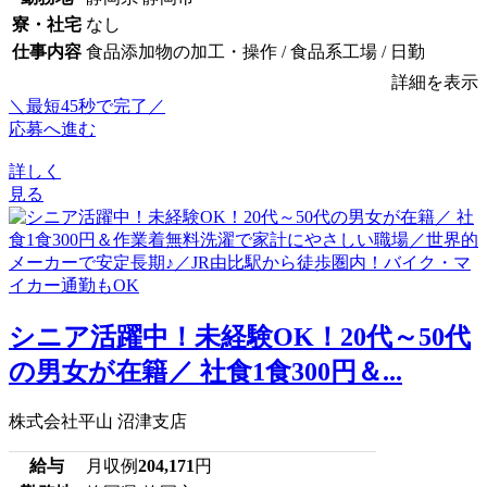
寮・社宅
なし
仕事内容
食品添加物の加工・操作 / 食品系工場 / 日勤
詳細を表示
＼最短45秒で完了／
応募へ進む
詳しく
見る
シニア活躍中！未経験OK！20代～50代
の男女が在籍／ 社食1食300円＆...
株式会社平山 沼津支店
給与
月収例
204,171
円