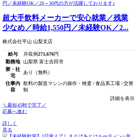
超大手飲料メーカーで安心就業／残業
少なめ／時給1,550円／未経験OK／2...
株式会社平山 山梨支店
給与
月収例
271,676
円
勤務地
山梨県 富士吉田市
寮・社
あり（無料）
宅
仕事内
飲料の製造マシンの操作・検査 / 食品系工場 / 交替
容
制
詳細を表示
＼最短45秒で完了／
応募へ進む
詳しく
見る