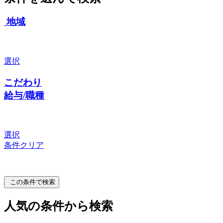
地域
選択
こだわり
給与/職種
選択
条件クリア
この条件で検索
人気の条件から検索