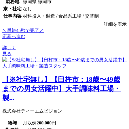
勤務地
静岡県 静岡市
寮・社宅
なし
仕事内容
材料投入・製造 / 食品系工場 / 交替制
詳細を表示
＼最短45秒で完了／
応募へ進む
詳しく
見る
【※社宅無し】【臼杵市：18歳〜49歳
までの男女活躍中】大手調味料工場・
製...
株式会社ティーエムビジョン
給与
月収例
260,000
円