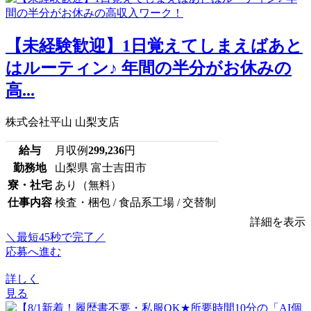
【未経験歓迎】1日覚えてしまえばあと
はルーティン♪ 年間の半分がお休みの
高...
株式会社平山 山梨支店
給与
月収例
299,236
円
勤務地
山梨県 富士吉田市
寮・社宅
あり（無料）
仕事内容
検査・梱包 / 食品系工場 / 交替制
詳細を表示
＼最短45秒で完了／
応募へ進む
詳しく
見る