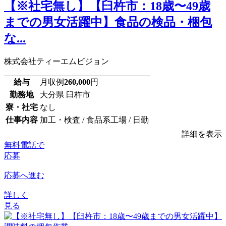
【※社宅無し】【臼杵市：18歳〜49歳
までの男女活躍中】食品の検品・梱包
な...
株式会社ティーエムビジョン
給与
月収例
260,000
円
勤務地
大分県 臼杵市
寮・社宅
なし
仕事内容
加工・検査 / 食品系工場 / 日勤
詳細を表示
無料電話で
応募
応募へ進む
詳しく
見る