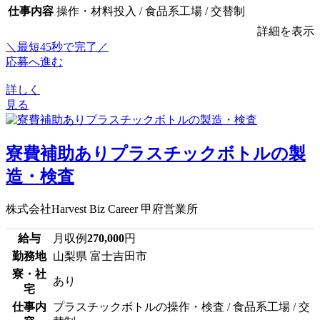
仕事内容
操作・材料投入 / 食品系工場 / 交替制
詳細を表示
＼最短45秒で完了／
応募へ進む
詳しく
見る
寮費補助ありプラスチックボトルの製
造・検査
株式会社Harvest Biz Career 甲府営業所
給与
月収例
270,000
円
勤務地
山梨県 富士吉田市
寮・社
あり
宅
仕事内
プラスチックボトルの操作・検査 / 食品系工場 / 交