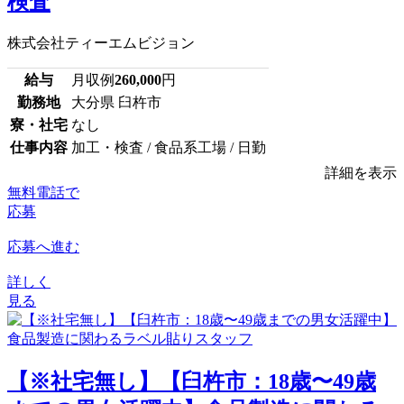
検査
株式会社ティーエムビジョン
給与
月収例
260,000
円
勤務地
大分県 臼杵市
寮・社宅
なし
仕事内容
加工・検査 / 食品系工場 / 日勤
詳細を表示
無料電話で
応募
応募へ進む
詳しく
見る
【※社宅無し】【臼杵市：18歳〜49歳