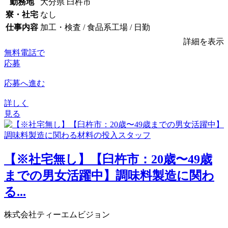
勤務地
大分県 臼杵市
寮・社宅
なし
仕事内容
加工・検査 / 食品系工場 / 日勤
詳細を表示
無料電話で
応募
応募へ進む
詳しく
見る
【※社宅無し】【臼杵市：20歳〜49歳
までの男女活躍中】調味料製造に関わ
る...
株式会社ティーエムビジョン