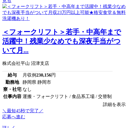
見る
＜フォークリフト＞若手・中高年まで
活躍中！残業少なめでも深夜手当がつ
いて月...
株式会社平山 沼津支店
給与
月収例
230,156
円
勤務地
静岡県 静岡市
寮・社宅
なし
仕事内容
運搬・フォークリフト / 食品系工場 / 交替制
詳細を表示
＼最短45秒で完了／
応募へ進む
詳しく