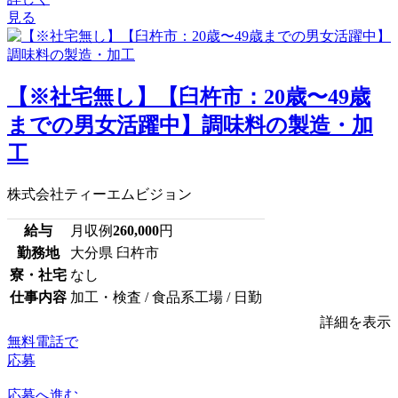
見る
【※社宅無し】【臼杵市：20歳〜49歳
までの男女活躍中】調味料の製造・加
工
株式会社ティーエムビジョン
給与
月収例
260,000
円
勤務地
大分県 臼杵市
寮・社宅
なし
仕事内容
加工・検査 / 食品系工場 / 日勤
詳細を表示
無料電話で
応募
応募へ進む