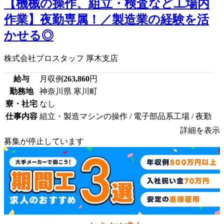
【機械の操作、組立・検査など工場内
作業】夜勤専属！／製造業の経験を活
かせる◎
株式会社プロスタッフ 厚木支店
給与
月収例
263,860
円
勤務地
神奈川県 寒川町
寮・社宅
なし
仕事内容
組立・製造マシンの操作 / 電子部品系工場 / 夜勤
詳細を表示
募集が停止しています