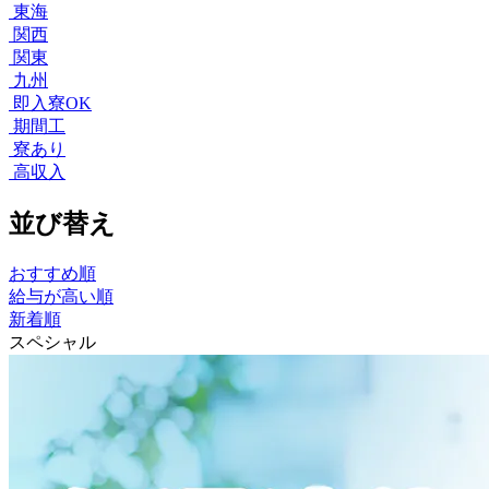
東海
関西
関東
九州
即入寮OK
期間工
寮あり
高収入
並び替え
おすすめ順
給与が高い順
新着順
スペシャル