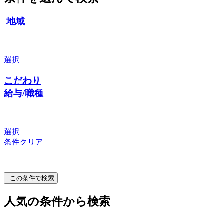
地域
選択
こだわり
給与/職種
選択
条件クリア
この条件で検索
人気の条件から検索