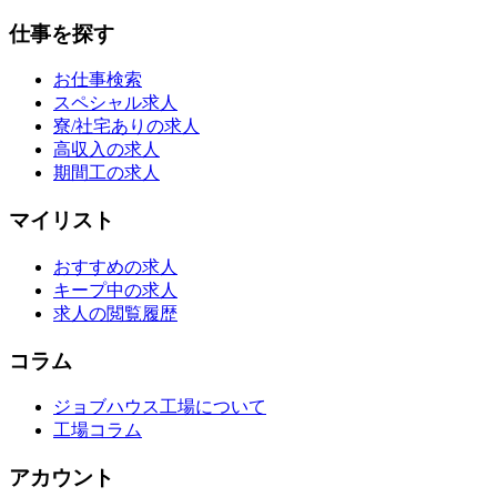
仕事を探す
お仕事検索
スペシャル求人
寮/社宅ありの求人
高収入の求人
期間工の求人
マイリスト
おすすめの求人
キープ中の求人
求人の閲覧履歴
コラム
ジョブハウス工場について
工場コラム
アカウント