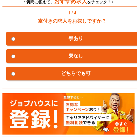
おすすめ求人
\ 質問に答えて、
をチェック！ /
1 / 4
寮付きの求人をお探しですか？
寮あり
寮なし
どちらでも可