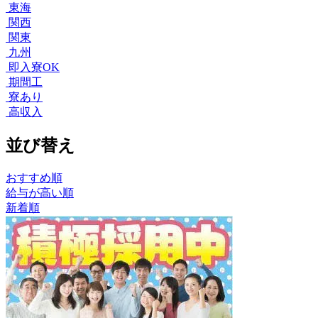
東海
関西
関東
九州
即入寮OK
期間工
寮あり
高収入
並び替え
おすすめ順
給与が高い順
新着順