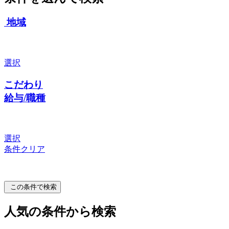
地域
選択
こだわり
給与/職種
選択
条件クリア
この条件で検索
人気の条件から検索