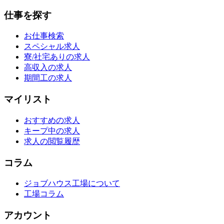
仕事を探す
お仕事検索
スペシャル求人
寮/社宅ありの求人
高収入の求人
期間工の求人
マイリスト
おすすめの求人
キープ中の求人
求人の閲覧履歴
コラム
ジョブハウス工場について
工場コラム
アカウント