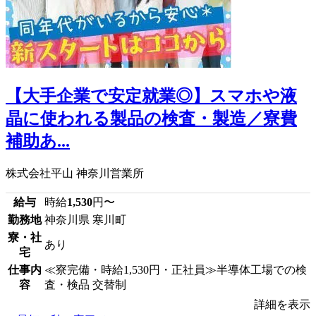
【大手企業で安定就業◎】スマホや液
晶に使われる製品の検査・製造／寮費
補助あ...
株式会社平山 神奈川営業所
給与
時給
1,530
円〜
勤務地
神奈川県 寒川町
寮・社
あり
宅
仕事内
≪寮完備・時給1,530円・正社員≫半導体工場での検
容
査・検品 交替制
詳細を表示