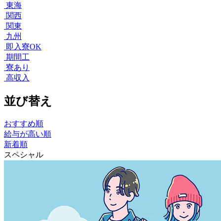
東海
関西
関東
九州
即入寮OK
期間工
寮あり
高収入
並び替え
おすすめ順
給与が高い順
新着順
スペシャル