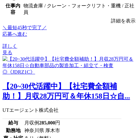
仕事内
物流倉庫 / クレーン・フォークリフト・重機 / 正社
容
員
詳細を表示
＼最短45秒で完了／
応募へ進む
詳しく
見る
【20~30代活躍中】【社宅費全額補
助！】月収28万円可＆年休158日☆自...
UTエージェント株式会社
給与
月収例
285,000
円
勤務地
神奈川県 厚木市