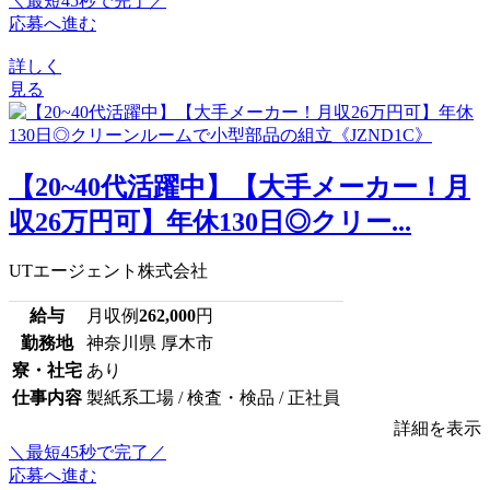
＼最短45秒で完了／
応募へ進む
詳しく
見る
【20~40代活躍中】【大手メーカー！月
収26万円可】年休130日◎クリー...
UTエージェント株式会社
給与
月収例
262,000
円
勤務地
神奈川県 厚木市
寮・社宅
あり
仕事内容
製紙系工場 / 検査・検品 / 正社員
詳細を表示
＼最短45秒で完了／
応募へ進む