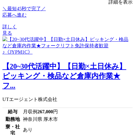
詳細を表示
＼最短45秒で完了／
応募へ進む
詳しく
見る
【20~30代活躍中】【日勤×土日休み】
ピッキング・検品など倉庫内作業★
フ...
UTエージェント株式会社
給与
月収例
267,000
円
勤務地
神奈川県 厚木市
寮・社
あり
宅