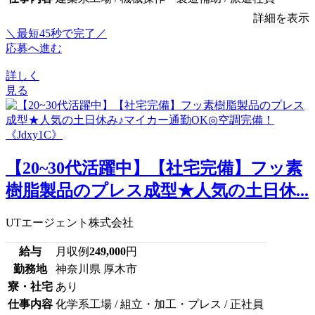
詳細を表示
＼最短45秒で完了／
応募へ進む
詳しく
見る
【20~30代活躍中】【社宅完備】フッ素
樹脂製品のプレス成型★人気の土日休...
UTエージェント株式会社
給与
月収例
249,000
円
勤務地
神奈川県 厚木市
寮・社宅
あり
仕事内容
化学系工場 / 組立・加工・プレス / 正社員