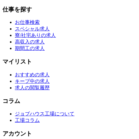
仕事を探す
お仕事検索
スペシャル求人
寮/社宅ありの求人
高収入の求人
期間工の求人
マイリスト
おすすめの求人
キープ中の求人
求人の閲覧履歴
コラム
ジョブハウス工場について
工場コラム
アカウント