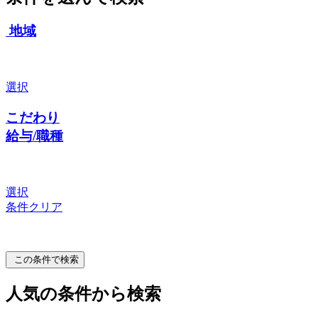
地域
選択
こだわり
給与/職種
選択
条件クリア
この条件で検索
人気の条件から検索