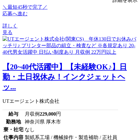
詳細を表示
＼最短45秒で完了／
応募へ進む
詳しく
見る
【20~40代活躍中】【未経験OK♪】日
勤・土日祝休み！インクジェットヘ
ッ...
UTエージェント株式会社
給与
月収例
229,000
円
勤務地
神奈川県 厚木市
寮・社宅
なし
仕事内容
製紙系工場 / 機械操作・製造補助 / 正社員