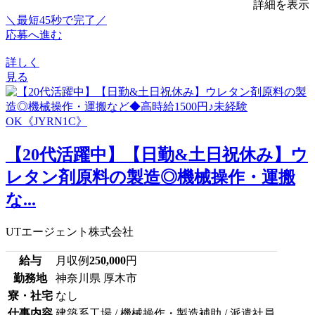
詳細を表示
＼最短45秒で完了／
応募へ進む
詳しく
見る
【20代活躍中】【日勤&土日祝休み】ウ
レタン剤原料の製造◎機械操作・運搬
な...
UTエージェント株式会社
給与
月収例
250,000
円
勤務地
神奈川県 厚木市
寮・社宅
なし
仕事内容
建築系工場 / 機械操作・製造補助 / 派遣社員