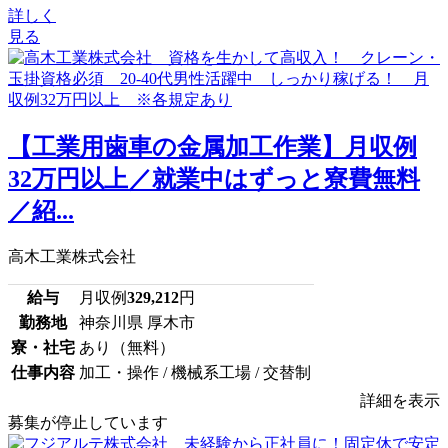
詳しく
見る
【工業用歯車の金属加工作業】月収例
32万円以上／就業中はずっと寮費無料
／紹...
高木工業株式会社
給与
月収例
329,212
円
勤務地
神奈川県 厚木市
寮・社宅
あり（無料）
仕事内容
加工・操作 / 機械系工場 / 交替制
詳細を表示
募集が停止しています