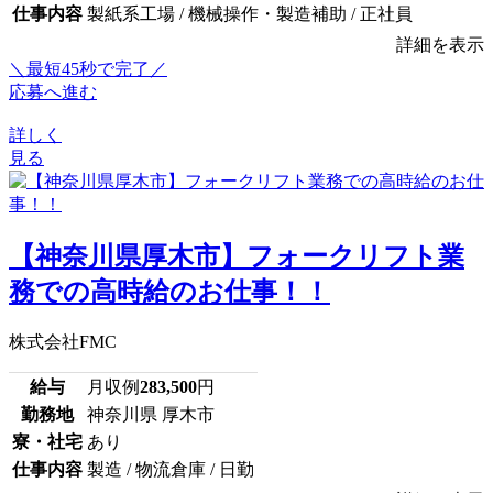
仕事内容
製紙系工場 / 機械操作・製造補助 / 正社員
詳細を表示
＼最短45秒で完了／
応募へ進む
詳しく
見る
【神奈川県厚木市】フォークリフト業
務での高時給のお仕事！！
株式会社FMC
給与
月収例
283,500
円
勤務地
神奈川県 厚木市
寮・社宅
あり
仕事内容
製造 / 物流倉庫 / 日勤