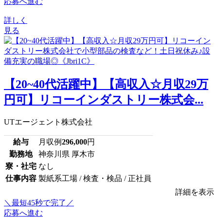
応募へ進む
詳しく
見る
【20~40代活躍中】【高収入☆月収29万
円可】リコーインダストリー株式会...
UTエージェント株式会社
給与
月収例
296,000
円
勤務地
神奈川県 厚木市
寮・社宅
なし
仕事内容
製紙系工場 / 検査・検品 / 正社員
詳細を表示
＼最短45秒で完了／
応募へ進む