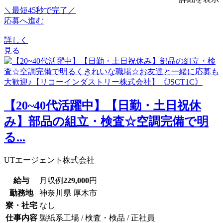
＼最短45秒で完了／
応募へ進む
詳しく
見る
【20~40代活躍中】【日勤・土日祝休
み】部品の組立・検査☆空調完備で明
る...
UTエージェント株式会社
給与
月収例
229,000
円
勤務地
神奈川県 厚木市
寮・社宅
なし
仕事内容
製紙系工場 / 検査・検品 / 正社員