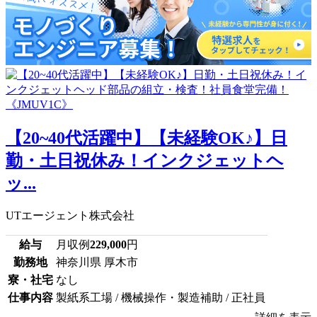
【20~40代活躍中】【未経験OK♪】日
勤・土日祝休み！インクジェットヘ
ッ...
UTエージェント株式会社
給与
月収例
229,000
円
勤務地
神奈川県 厚木市
寮・社宅
なし
仕事内容
製紙系工場 / 機械操作・製造補助 / 正社員