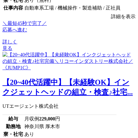
寮・社宅
あり（無料）
仕事内容
自動車系工場 / 機械操作・製造補助 / 正社員
詳細を表示
＼最短45秒で完了／
応募へ進む
詳しく
見る
【20~40代活躍中】【未経験OK】イン
クジェットヘッドの組立・検査♪社宅...
UTエージェント株式会社
給与
月収例
229,000
円
勤務地
神奈川県 厚木市
寮・社宅
あり