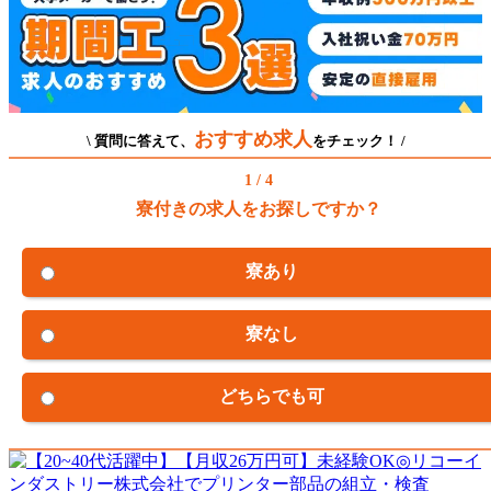
おすすめ求人
\ 質問に答えて、
をチェック！ /
1 / 4
寮付きの求人をお探しですか？
寮あり
寮なし
どちらでも可