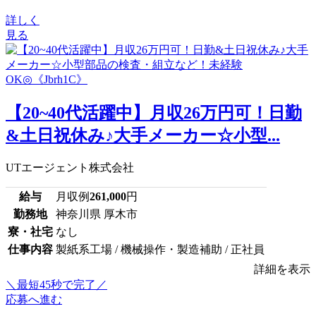
詳しく
見る
【20~40代活躍中】月収26万円可！日勤
&土日祝休み♪大手メーカー☆小型...
UTエージェント株式会社
給与
月収例
261,000
円
勤務地
神奈川県 厚木市
寮・社宅
なし
仕事内容
製紙系工場 / 機械操作・製造補助 / 正社員
詳細を表示
＼最短45秒で完了／
応募へ進む