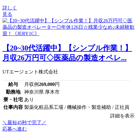
詳しく
見る
【20~30代活躍中】【シンプル作業！】
月収26万円可◇医薬品の製造オペレ...
UTエージェント株式会社
給与
月収例
269,000
円
勤務地
神奈川県 厚木市
寮・社宅
あり
仕事内容
製薬化粧品系工場 / 機械操作・製造補助 / 正社員
詳細を表示
＼最短45秒で完了／
応募へ進む