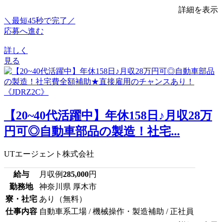
詳細を表示
＼最短45秒で完了／
応募へ進む
詳しく
見る
【20~40代活躍中】年休158日♪月収28万
円可◎自動車部品の製造！社宅...
UTエージェント株式会社
給与
月収例
285,000
円
勤務地
神奈川県 厚木市
寮・社宅
あり（無料）
仕事内容
自動車系工場 / 機械操作・製造補助 / 正社員