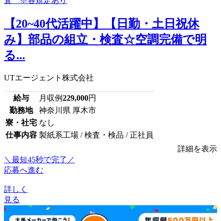
【20~40代活躍中】【日勤・土日祝休
み】部品の組立・検査☆空調完備で明
る...
UTエージェント株式会社
給与
月収例
229,000
円
勤務地
神奈川県 厚木市
寮・社宅
なし
仕事内容
製紙系工場 / 検査・検品 / 正社員
詳細を表示
＼最短45秒で完了／
応募へ進む
詳しく
見る