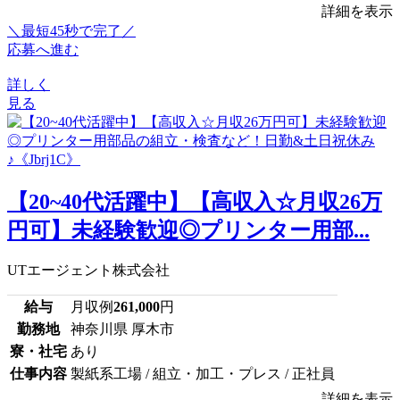
詳細を表示
＼最短45秒で完了／
応募へ進む
詳しく
見る
【20~40代活躍中】【高収入☆月収26万
円可】未経験歓迎◎プリンター用部...
UTエージェント株式会社
給与
月収例
261,000
円
勤務地
神奈川県 厚木市
寮・社宅
あり
仕事内容
製紙系工場 / 組立・加工・プレス / 正社員
詳細を表示