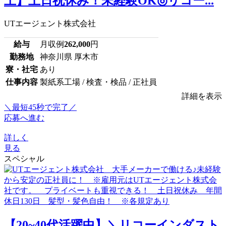
上】土日祝休み！未経験OK◎リコー...
UTエージェント株式会社
給与
月収例
262,000
円
勤務地
神奈川県 厚木市
寮・社宅
あり
仕事内容
製紙系工場 / 検査・検品 / 正社員
詳細を表示
＼最短45秒で完了／
応募へ進む
詳しく
見る
スペシャル
【20~40代活躍中】＼リコーインダスト