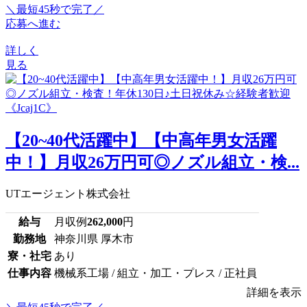
＼最短45秒で完了／
応募へ進む
詳しく
見る
【20~40代活躍中】【中高年男女活躍
中！】月収26万円可◎ノズル組立・検...
UTエージェント株式会社
給与
月収例
262,000
円
勤務地
神奈川県 厚木市
寮・社宅
あり
仕事内容
機械系工場 / 組立・加工・プレス / 正社員
詳細を表示