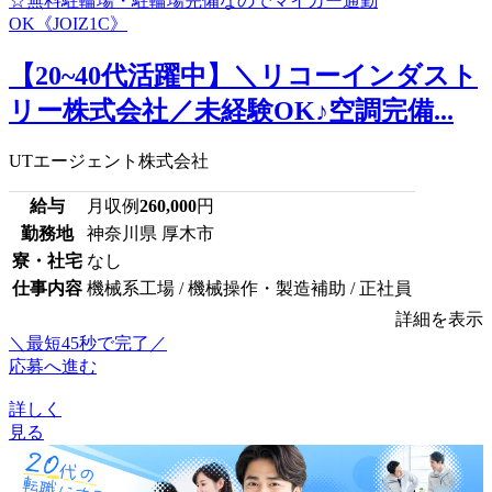
【20~40代活躍中】＼リコーインダスト
リー株式会社／未経験OK♪空調完備...
UTエージェント株式会社
給与
月収例
260,000
円
勤務地
神奈川県 厚木市
寮・社宅
なし
仕事内容
機械系工場 / 機械操作・製造補助 / 正社員
詳細を表示
＼最短45秒で完了／
応募へ進む
詳しく
見る