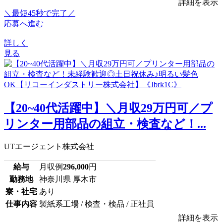
詳細を表示
＼最短45秒で完了／
応募へ進む
詳しく
見る
【20~40代活躍中】＼月収29万円可／プ
リンター用部品の組立・検査など！...
UTエージェント株式会社
給与
月収例
296,000
円
勤務地
神奈川県 厚木市
寮・社宅
あり
仕事内容
製紙系工場 / 検査・検品 / 正社員
詳細を表示