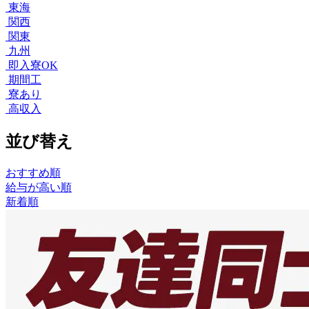
東海
関西
関東
九州
即入寮OK
期間工
寮あり
高収入
並び替え
おすすめ順
給与が高い順
新着順