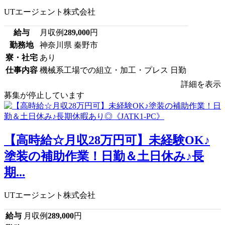
UTエージェント株式会社
給与
月収例
289,000
円
勤務地
神奈川県 秦野市
寮・社宅
あり
仕事内容
機械系工場での組立・加工・プレス 日勤
詳細を表示
募集が停止しています
【高時給☆月収28万円可】未経験OK♪
塗装の補助作業！日勤＆土日休み♪長
期...
UTエージェント株式会社
給与
月収例
289,000
円