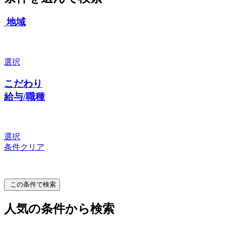
地域
選択
こだわり
給与/職種
選択
条件クリア
この条件で検索
人気の条件から検索