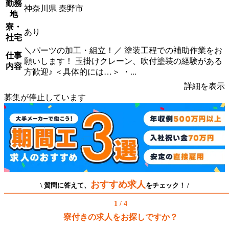
勤務
神奈川県 秦野市
地
寮・
あり
社宅
＼パーツの加工・組立！／ 塗装工程での補助作業をお
仕事
願いします！ 玉掛けクレーン、吹付塗装の経験がある
内容
方歓迎♪ ＜具体的には…＞ ・...
詳細を表示
募集が停止しています
おすすめ求人
\ 質問に答えて、
をチェック！ /
1 / 4
寮付きの求人をお探しですか？