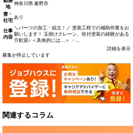
勤務
神奈川県 秦野市
地
寮・
あり
社宅
＼パーツの加工・組立！／ 塗装工程での補助作業をお
仕事
願いします！ 玉掛けクレーン、吹付塗装の経験がある
内容
方歓迎♪ ＜具体的には…＞ ・...
詳細を表示
募集が停止しています
関連するコラム