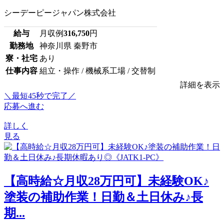
シーデーピージャパン株式会社
給与
月収例
316,750
円
勤務地
神奈川県 秦野市
寮・社宅
あり
仕事内容
組立・操作 / 機械系工場 / 交替制
詳細を表示
＼最短45秒で完了／
応募へ進む
詳しく
見る
【高時給☆月収28万円可】未経験OK♪
塗装の補助作業！日勤＆土日休み♪長
期...