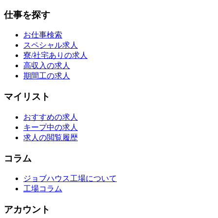
仕事を探す
お仕事検索
スペシャル求人
寮/社宅ありの求人
高収入の求人
期間工の求人
マイリスト
おすすめの求人
キープ中の求人
求人の閲覧履歴
コラム
ジョブハウス工場について
工場コラム
アカウント