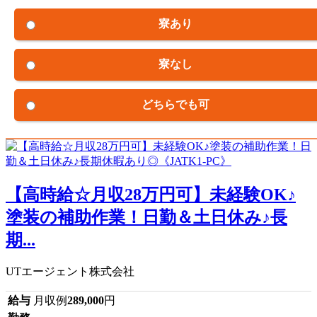
寮あり
寮なし
どちらでも可
【高時給☆月収28万円可】未経験OK♪
塗装の補助作業！日勤＆土日休み♪長
期...
UTエージェント株式会社
給与
月収例
289,000
円