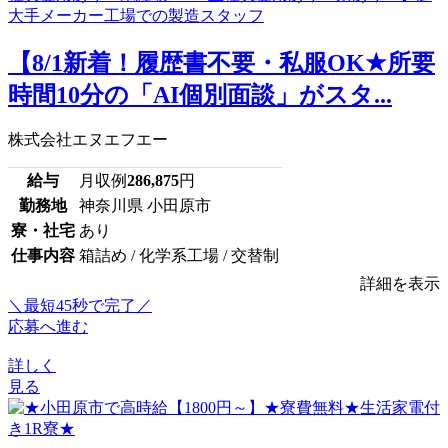
【8/1新着！履歴書不要・私服OK★所要
時間10分の「AI個別面談」がスタ...
株式会社エヌエフエー
給与
月収例
286,875
円
勤務地
神奈川県 小田原市
寮・社宅
あり
仕事内容
箱詰め / 化学系工場 / 交替制
詳細を表示
＼最短45秒で完了／
応募へ進む
詳しく
見る