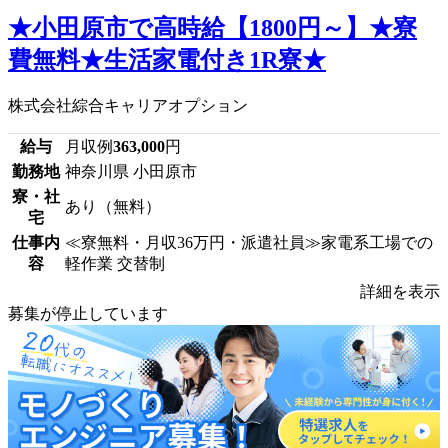
★小田原市で高時給【1800円～】★寮
費無料★生活家電付き1R寮★
株式会社綜合キャリアオプション
給与
月収例
363,000
円
勤務地
神奈川県 小田原市
寮・社
あり（無料）
宅
仕事内
≪寮無料・月収36万円・派遣社員≫家電系工場での
容
軽作業 交替制
詳細を表示
募集が停止しています