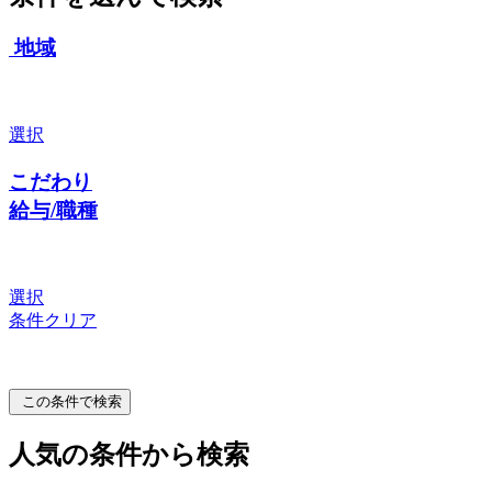
地域
選択
こだわり
給与/職種
選択
条件クリア
この条件で検索
人気の条件から検索