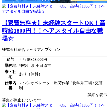
【寮費無料★】未経験スタートOK！高
時給1800円！！ヘアスタイル自由な職
場☆
株式会社綜合キャリアオプション
給与
月収例
363,000
円
勤務地
神奈川県 小田原市
寮・社
あり（無料）
宅
仕事内
マシンオペレータ・出荷作業 / 化学系工場 / 交替
容
制
詳細を表示
募集が停止しています