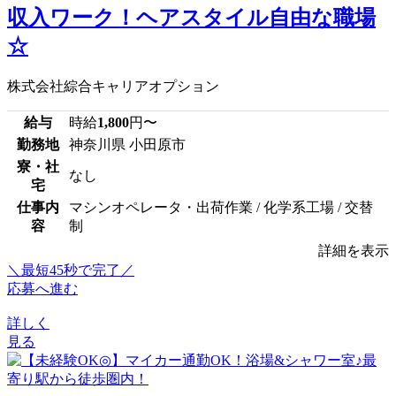
収入ワーク！ヘアスタイル自由な職場
☆
株式会社綜合キャリアオプション
給与
時給
1,800
円〜
勤務地
神奈川県 小田原市
寮・社
なし
宅
仕事内
マシンオペレータ・出荷作業 / 化学系工場 / 交替
容
制
詳細を表示
＼最短45秒で完了／
応募へ進む
詳しく
見る