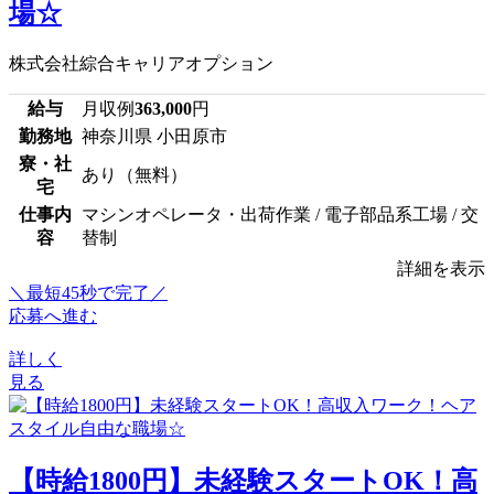
場☆
株式会社綜合キャリアオプション
給与
月収例
363,000
円
勤務地
神奈川県 小田原市
寮・社
あり（無料）
宅
仕事内
マシンオペレータ・出荷作業 / 電子部品系工場 / 交
容
替制
詳細を表示
＼最短45秒で完了／
応募へ進む
詳しく
見る
【時給1800円】未経験スタートOK！高