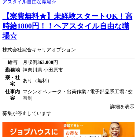
【寮費無料★】未経験スタートOK！高
時給1800円！！ヘアスタイル自由な職
場☆
株式会社綜合キャリアオプション
給与
月収例
363,000
円
勤務地
神奈川県 小田原市
寮・社
あり（無料）
宅
仕事内
マシンオペレータ・出荷作業 / 電子部品系工場 / 交
容
替制
詳細を表示
募集が停止しています