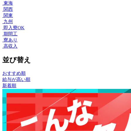
東海
関西
関東
九州
即入寮OK
期間工
寮あり
高収入
並び替え
おすすめ順
給与が高い順
新着順