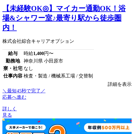
【未経験OK◎】マイカー通勤OK！浴
場&シャワー室♪最寄り駅から徒歩圏
内！
株式会社綜合キャリアオプション
給与
時給
1,400
円〜
勤務地
神奈川県 小田原市
寮・社宅
なし
仕事内容
検査・製造 / 機械系工場 / 交替制
詳細を表示
＼最短45秒で完了／
応募へ進む
詳しく
見る