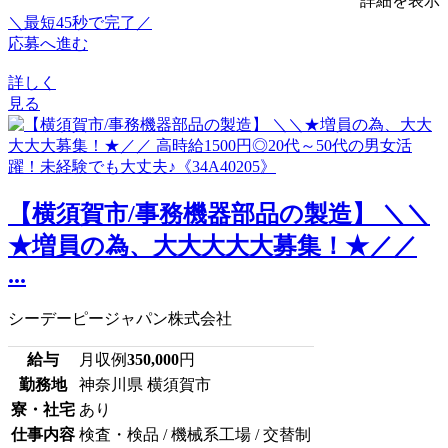
詳細を表示
＼最短45秒で完了／
応募へ進む
詳しく
見る
【横須賀市/事務機器部品の製造】 ＼＼
★増員の為、大大大大大募集！★／／
...
シーデーピージャパン株式会社
給与
月収例
350,000
円
勤務地
神奈川県 横須賀市
寮・社宅
あり
仕事内容
検査・検品 / 機械系工場 / 交替制