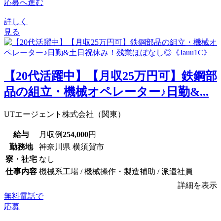
応募へ進む
詳しく
見る
【20代活躍中】【月収25万円可】鉄鋼部
品の組立・機械オペレーター♪日勤&...
UTエージェント株式会社（関東）
給与
月収例
254,000
円
勤務地
神奈川県 横須賀市
寮・社宅
なし
仕事内容
機械系工場 / 機械操作・製造補助 / 派遣社員
詳細を表示
無料電話で
応募