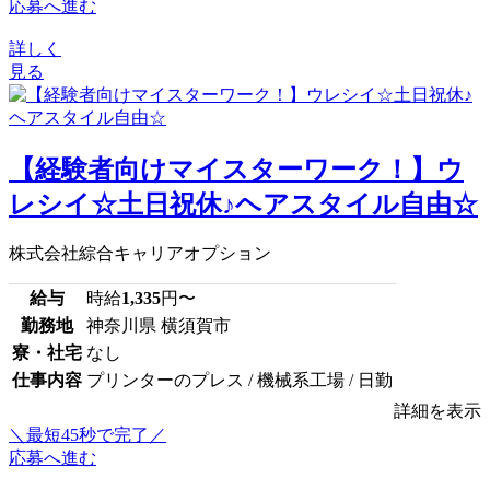
応募へ進む
詳しく
見る
【経験者向けマイスターワーク！】ウ
レシイ☆土日祝休♪ヘアスタイル自由☆
株式会社綜合キャリアオプション
給与
時給
1,335
円〜
勤務地
神奈川県 横須賀市
寮・社宅
なし
仕事内容
プリンターのプレス / 機械系工場 / 日勤
詳細を表示
＼最短45秒で完了／
応募へ進む