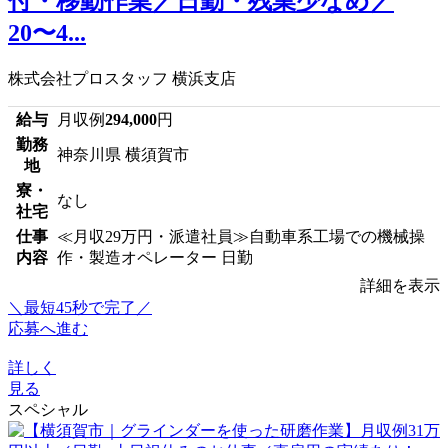
付・移動作業／日勤・残業少なめ／
20〜4...
株式会社プロスタッフ 横浜支店
給与
月収例
294,000
円
勤務
神奈川県 横須賀市
地
寮・
なし
社宅
仕事
≪月収29万円・派遣社員≫自動車系工場での機械操
内容
作・製造オペレーター 日勤
詳細を表示
＼最短45秒で完了／
応募へ進む
詳しく
見る
スペシャル