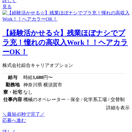
詳しく
見る
【経験活かせる☆】残業ほぼナシでプ
ラ充！憧れの高収入Work！！ヘアカラ
ーOK！
株式会社綜合キャリアオプション
給与
時給
1,680
円〜
勤務地
神奈川県 横須賀市
寮・社宅
なし
仕事内容
機械のオペレーター・保全 / 化学系工場 / 交替制
詳細を表示
＼最短45秒で完了／
応募へ進む
詳しく