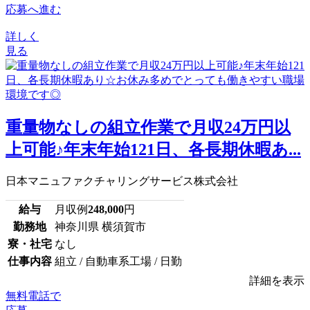
応募へ進む
詳しく
見る
重量物なしの組立作業で月収24万円以
上可能♪年末年始121日、各長期休暇あ...
日本マニュファクチャリングサービス株式会社
給与
月収例
248,000
円
勤務地
神奈川県 横須賀市
寮・社宅
なし
仕事内容
組立 / 自動車系工場 / 日勤
詳細を表示
無料電話で