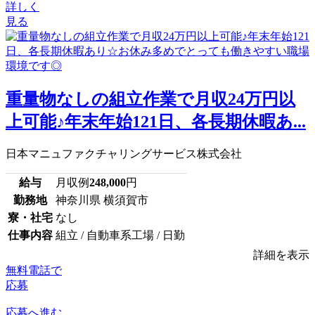
詳しく
見る
重量物なしの組立作業で月収24万円以
上可能♪年末年始121日、各長期休暇あ...
日本マニュファクチャリングサービス株式会社
給与
月収例
248,000
円
勤務地
神奈川県 横須賀市
寮・社宅
なし
仕事内容
組立 / 自動車系工場 / 日勤
詳細を表示
無料電話で
応募
応募へ進む