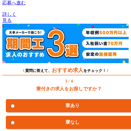
応募へ進む
詳しく
見る
おすすめ求人
\ 質問に答えて、
をチェック！ /
1 / 4
寮付きの求人をお探しですか？
寮あり
寮なし