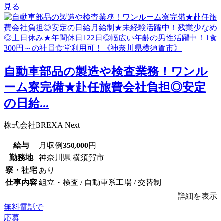
見る
自動車部品の製造や検査業務！ワンル
ーム寮完備★赴任旅費会社負担◎安定
の日給...
株式会社BREXA Next
給与
月収例
350,000
円
勤務地
神奈川県 横須賀市
寮・社宅
あり
仕事内容
組立・検査 / 自動車系工場 / 交替制
詳細を表示
無料電話で
応募