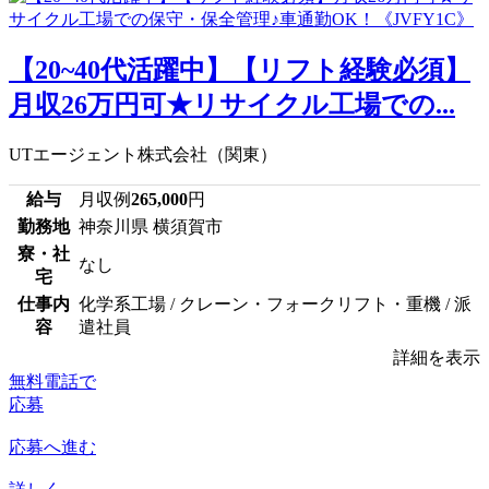
【20~40代活躍中】【リフト経験必須】
月収26万円可★リサイクル工場での...
UTエージェント株式会社（関東）
給与
月収例
265,000
円
勤務地
神奈川県 横須賀市
寮・社
なし
宅
仕事内
化学系工場 / クレーン・フォークリフト・重機 / 派
容
遣社員
詳細を表示
無料電話で
応募
応募へ進む