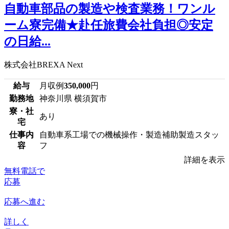
自動車部品の製造や検査業務！ワンル
ーム寮完備★赴任旅費会社負担◎安定
の日給...
株式会社BREXA Next
給与
月収例
350,000
円
勤務地
神奈川県 横須賀市
寮・社
あり
宅
仕事内
自動車系工場での機械操作・製造補助製造スタッ
容
フ
詳細を表示
無料電話で
応募
応募へ進む
詳しく