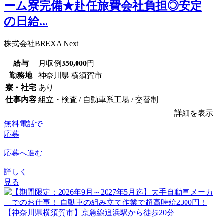
ーム寮完備★赴任旅費会社負担◎安定
の日給...
株式会社BREXA Next
給与
月収例
350,000
円
勤務地
神奈川県 横須賀市
寮・社宅
あり
仕事内容
組立・検査 / 自動車系工場 / 交替制
詳細を表示
無料電話で
応募
応募へ進む
詳しく
見る