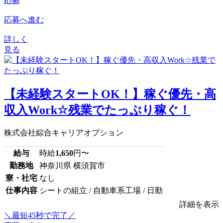
応募
応募へ進む
詳しく
見る
【未経験スタートOK！】稼ぐ優先・高
収入Work☆残業でたっぷり稼ぐ！
株式会社綜合キャリアオプション
給与
時給
1,650
円〜
勤務地
神奈川県 横須賀市
寮・社宅
なし
仕事内容
シートの組立 / 自動車系工場 / 日勤
詳細を表示
＼最短45秒で完了／