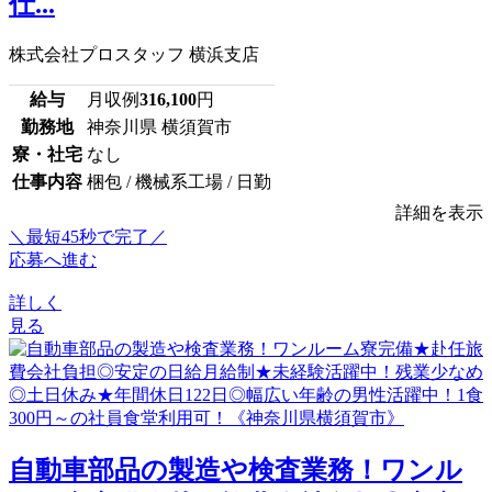
仕...
株式会社プロスタッフ 横浜支店
給与
月収例
316,100
円
勤務地
神奈川県 横須賀市
寮・社宅
なし
仕事内容
梱包 / 機械系工場 / 日勤
詳細を表示
＼最短45秒で完了／
応募へ進む
詳しく
見る
自動車部品の製造や検査業務！ワンル