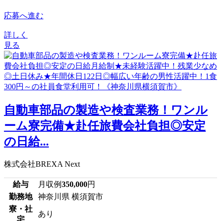
応募へ進む
詳しく
見る
自動車部品の製造や検査業務！ワンル
ーム寮完備★赴任旅費会社負担◎安定
の日給...
株式会社BREXA Next
給与
月収例
350,000
円
勤務地
神奈川県 横須賀市
寮・社
あり
宅