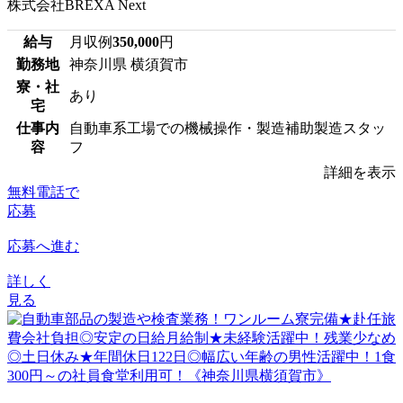
株式会社BREXA Next
給与
月収例
350,000
円
勤務地
神奈川県 横須賀市
寮・社
あり
宅
仕事内
自動車系工場での機械操作・製造補助製造スタッ
容
フ
詳細を表示
無料電話で
応募
応募へ進む
詳しく
見る