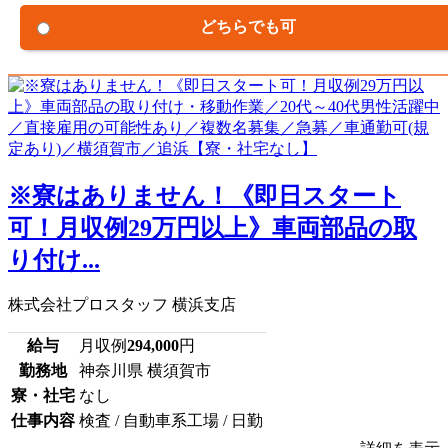
どちらでも可
※寮はありません！《即日スタート
可！月収例29万円以上》車両部品の取
り付け...
株式会社プロスタッフ 横浜支店
給与
月収例
294,000
円
勤務地
神奈川県 横須賀市
寮・社宅
なし
仕事内容
検査 / 自動車系工場 / 日勤