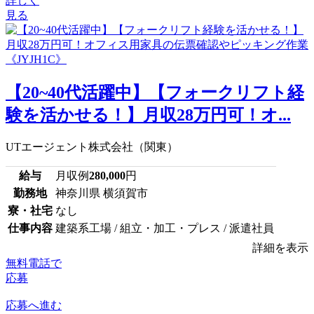
詳しく
見る
【20~40代活躍中】【フォークリフト経
験を活かせる！】月収28万円可！オ...
UTエージェント株式会社（関東）
給与
月収例
280,000
円
勤務地
神奈川県 横須賀市
寮・社宅
なし
仕事内容
建築系工場 / 組立・加工・プレス / 派遣社員
詳細を表示
無料電話で
応募
応募へ進む