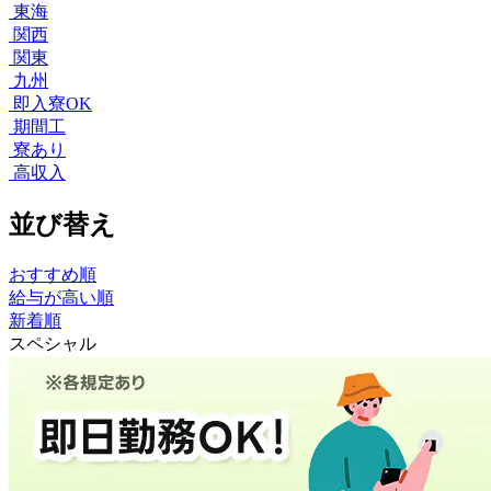
東海
関西
関東
九州
即入寮OK
期間工
寮あり
高収入
並び替え
おすすめ順
給与が高い順
新着順
スペシャル