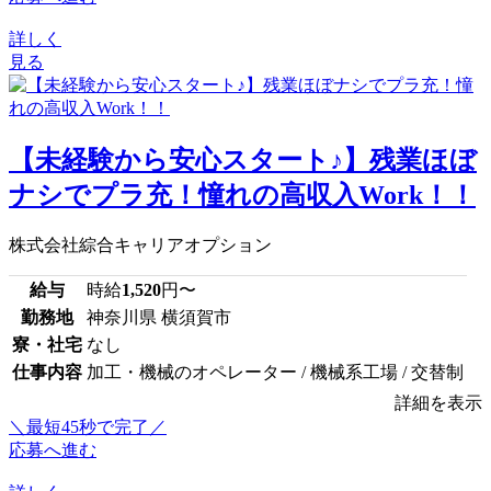
詳しく
見る
【未経験から安心スタート♪】残業ほぼ
ナシでプラ充！憧れの高収入Work！！
株式会社綜合キャリアオプション
給与
時給
1,520
円〜
勤務地
神奈川県 横須賀市
寮・社宅
なし
仕事内容
加工・機械のオペレーター / 機械系工場 / 交替制
詳細を表示
＼最短45秒で完了／
応募へ進む