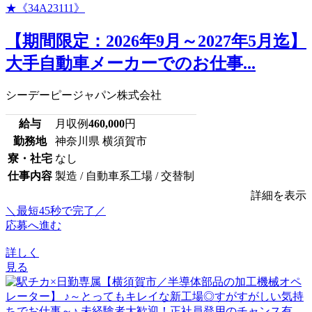
【期間限定：2026年9月～2027年5月迄】
大手自動車メーカーでのお仕事...
シーデーピージャパン株式会社
給与
月収例
460,000
円
勤務地
神奈川県 横須賀市
寮・社宅
なし
仕事内容
製造 / 自動車系工場 / 交替制
詳細を表示
＼最短45秒で完了／
応募へ進む
詳しく
見る