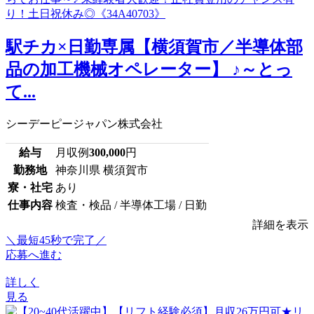
駅チカ×日勤専属【横須賀市／半導体部
品の加工機械オペレーター】 ♪～とっ
て...
シーデーピージャパン株式会社
給与
月収例
300,000
円
勤務地
神奈川県 横須賀市
寮・社宅
あり
仕事内容
検査・検品 / 半導体工場 / 日勤
詳細を表示
＼最短45秒で完了／
応募へ進む
詳しく
見る