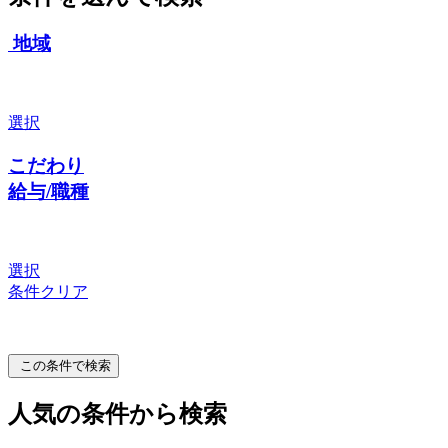
地域
選択
こだわり
給与/職種
選択
条件クリア
この条件で検索
人気の条件から検索