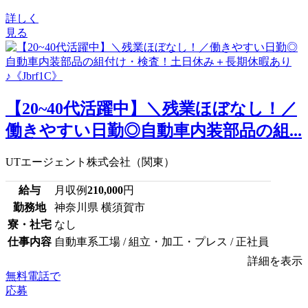
詳しく
見る
【20~40代活躍中】＼残業ほぼなし！／
働きやすい日勤◎自動車内装部品の組...
UTエージェント株式会社（関東）
給与
月収例
210,000
円
勤務地
神奈川県 横須賀市
寮・社宅
なし
仕事内容
自動車系工場 / 組立・加工・プレス / 正社員
詳細を表示
無料電話で
応募