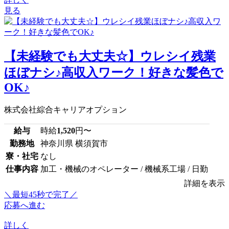
見る
【未経験でも大丈夫☆】ウレシイ残業
ほぼナシ♪高収入ワーク！好きな髪色で
OK♪
株式会社綜合キャリアオプション
給与
時給
1,520
円〜
勤務地
神奈川県 横須賀市
寮・社宅
なし
仕事内容
加工・機械のオペレーター / 機械系工場 / 日勤
詳細を表示
＼最短45秒で完了／
応募へ進む
詳しく