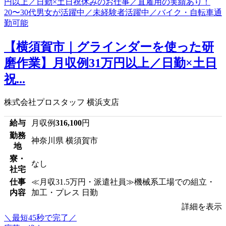
【横須賀市｜グラインダーを使った研
磨作業】月収例31万円以上／日勤×土日
祝...
株式会社プロスタッフ 横浜支店
給与
月収例
316,100
円
勤務
神奈川県 横須賀市
地
寮・
なし
社宅
仕事
≪月収31.5万円・派遣社員≫機械系工場での組立・
内容
加工・プレス 日勤
詳細を表示
＼最短45秒で完了／