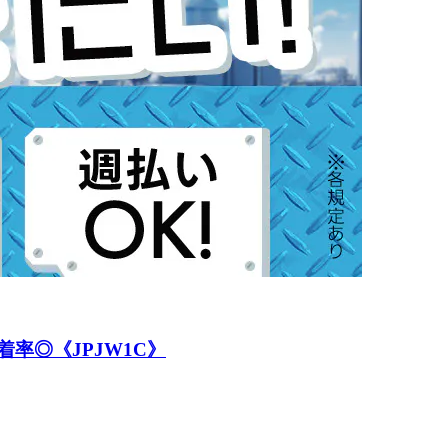
率◎《JPJW1C》