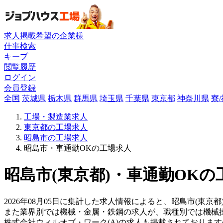
求人掲載希望の企業様
仕事検索
キープ
閲覧履歴
ログイン
会員登録
全国
茨城県
栃木県
群馬県
埼玉県
千葉県
東京都
神奈川県
寮
工場・製造業求人
東京都の工場求人
昭島市の工場求人
昭島市・車通勤OKの工場求人
昭島市(東京都)・車通勤OKの
2026年08月05日に集計した求人情報によると、昭島市(東京
また業界別では機械・金属・鉄鋼の求人が、職種別では機械
株式会社ウィルオブ・ワーク(A)の求人も掲載されておりま