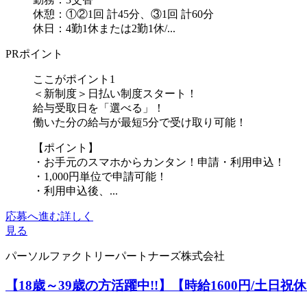
休憩：①②1回 計45分、③1回 計60分
休日：4勤1休または2勤1休/...
PRポイント
ここがポイント1
＜新制度＞日払い制度スタート！
給与受取日を「選べる」！
働いた分の給与が最短5分で受け取り可能！
【ポイント】
・お手元のスマホからカンタン！申請・利用申込！
・1,000円単位で申請可能！
・利用申込後、...
応募へ進む
詳しく
見る
パーソルファクトリーパートナーズ株式会社
【18歳～39歳の方活躍中!!】【時給1600円/土日祝