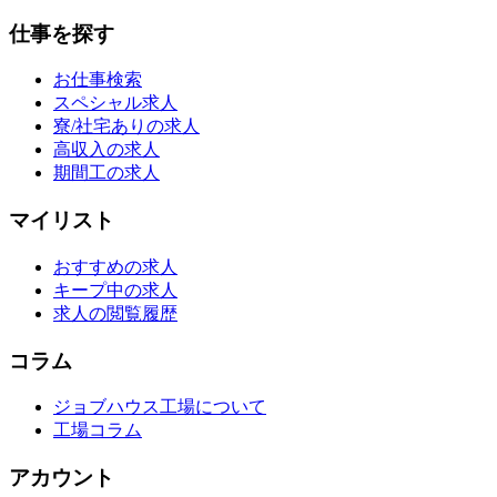
仕事を探す
お仕事検索
スペシャル求人
寮/社宅ありの求人
高収入の求人
期間工の求人
マイリスト
おすすめの求人
キープ中の求人
求人の閲覧履歴
コラム
ジョブハウス工場について
工場コラム
アカウント