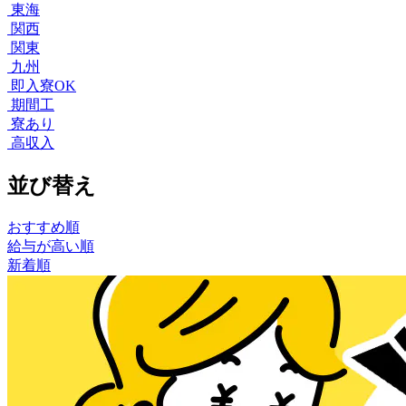
東海
関西
関東
九州
即入寮OK
期間工
寮あり
高収入
並び替え
おすすめ順
給与が高い順
新着順