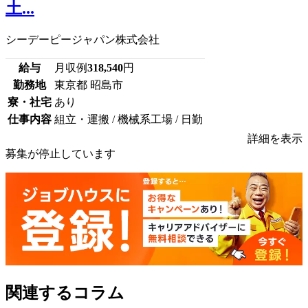
土...
シーデーピージャパン株式会社
給与
月収例
318,540
円
勤務地
東京都 昭島市
寮・社宅
あり
仕事内容
組立・運搬 / 機械系工場 / 日勤
詳細を表示
募集が停止しています
関連するコラム