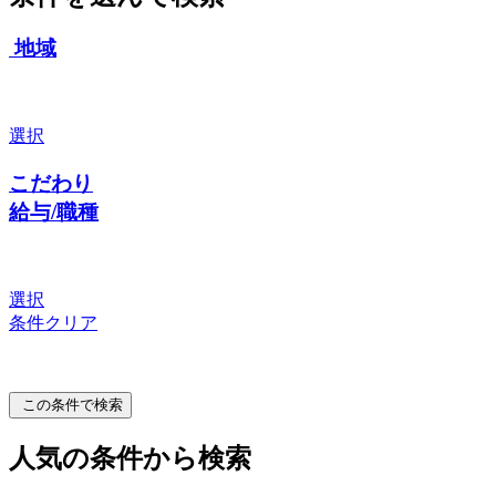
地域
選択
こだわり
給与/職種
選択
条件クリア
この条件で検索
人気の条件から検索