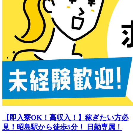
【即入寮OK！高収入！】稼ぎたい方必
見！昭島駅から徒歩5分！ 日勤専属！