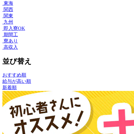
東海
関西
関東
九州
即入寮OK
期間工
寮あり
高収入
並び替え
おすすめ順
給与が高い順
新着順