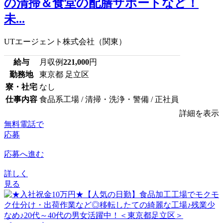
の清掃＆食堂の配膳サポートなど！
未...
UTエージェント株式会社（関東）
給与
月収例
221,000
円
勤務地
東京都 足立区
寮・社宅
なし
仕事内容
食品系工場 / 清掃・洗浄・警備 / 正社員
詳細を表示
無料電話で
応募
応募へ進む
詳しく
見る