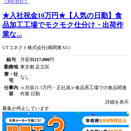
★入社祝金10万円★【人気の日勤】食
品加工工場でモクモク仕分け・出荷作
業な...
UTコネクト株式会社(南関東AU)
給与
月収例
217,000
円
勤務地
東京都 足立区
寮・社
なし
宅
仕事内
≪月収21.5万円・正社員≫食品系工場での食品関連
容
作業 日勤
詳細を表示
募集が停止しています