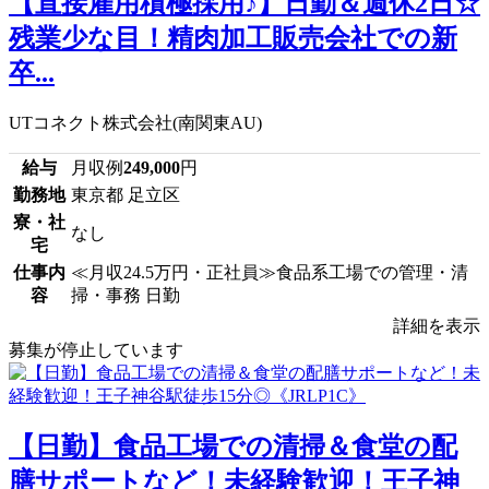
【直接雇用積極採用♪】日勤＆週休2日☆
残業少な目！精肉加工販売会社での新
卒...
UTコネクト株式会社(南関東AU)
給与
月収例
249,000
円
勤務地
東京都 足立区
寮・社
なし
宅
仕事内
≪月収24.5万円・正社員≫食品系工場での管理・清
容
掃・事務 日勤
詳細を表示
募集が停止しています
【日勤】食品工場での清掃＆食堂の配
膳サポートなど！未経験歓迎！王子神