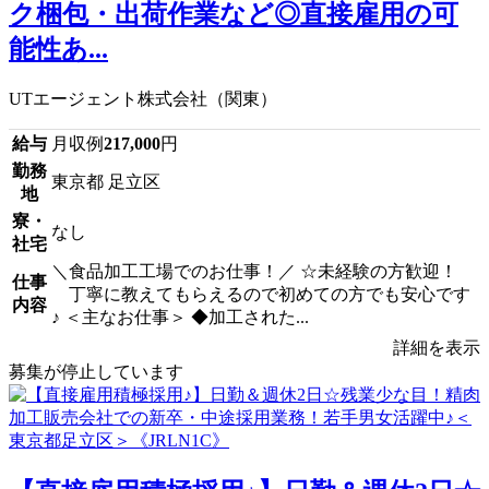
ク梱包・出荷作業など◎直接雇用の可
能性あ...
UTエージェント株式会社（関東）
給与
月収例
217,000
円
勤務
東京都 足立区
地
寮・
なし
社宅
＼食品加工工場でのお仕事！／ ☆未経験の方歓迎！
仕事
丁寧に教えてもらえるので初めての方でも安心です
内容
♪ ＜主なお仕事＞ ◆加工された...
詳細を表示
募集が停止しています