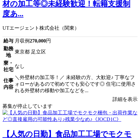
材の加工等◎未経験歓迎！転籍支援制
度あ...
UTエージェント株式会社（関東）
給与
月収例
270,000
円
勤務
東京都 足立区
地
寮・
なし
社宅
＼外壁材の加工等！／ 未経験の方、大歓迎♪ 丁寧なフ
仕事
ォローがあるので初めてでも安心です◎ 住宅に使用さ
内容
れる外壁材の移動や加工などを...
詳細を表示
募集が停止しています
【人気の日勤】食品加工工場でモクモ