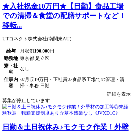
★入社祝金10万円★【日勤】食品工場
での清掃＆食堂の配膳サポートなど！
移転...
UTコネクト株式会社(南関東AU)
給与
月収例
190,000
円
勤務地
東京都 足立区
寮・社
なし
宅
仕事内
≪月収19万円・正社員≫食品系工場での管理・清
容
掃・事務 日勤
詳細を表示
募集が停止しています
日勤＆土日祝休み♪モクモク作業！外壁