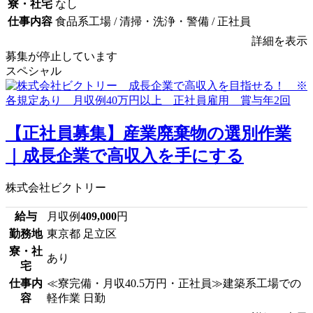
寮・社宅
なし
仕事内容
食品系工場 / 清掃・洗浄・警備 / 正社員
詳細を表示
募集が停止しています
スペシャル
【正社員募集】産業廃棄物の選別作業
｜成長企業で高収入を手にする
株式会社ビクトリー
給与
月収例
409,000
円
勤務地
東京都 足立区
寮・社
あり
宅
仕事内
≪寮完備・月収40.5万円・正社員≫建築系工場での
容
軽作業 日勤