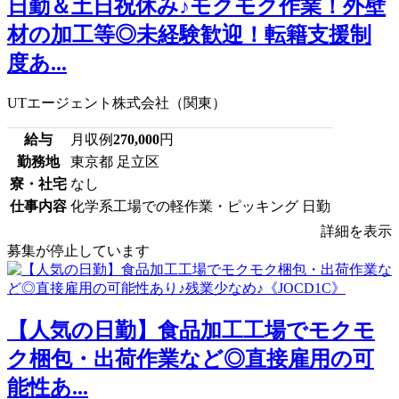
日勤＆土日祝休み♪モクモク作業！外壁
材の加工等◎未経験歓迎！転籍支援制
度あ...
UTエージェント株式会社（関東）
給与
月収例
270,000
円
勤務地
東京都 足立区
寮・社宅
なし
仕事内容
化学系工場での軽作業・ピッキング 日勤
詳細を表示
募集が停止しています
【人気の日勤】食品加工工場でモクモ
ク梱包・出荷作業など◎直接雇用の可
能性あ...