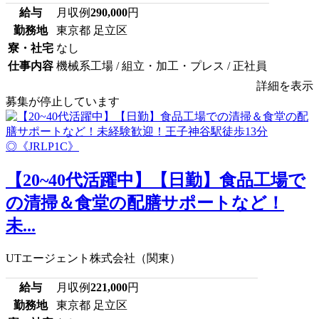
給与
月収例
290,000
円
勤務地
東京都 足立区
寮・社宅
なし
仕事内容
機械系工場 / 組立・加工・プレス / 正社員
詳細を表示
募集が停止しています
【20~40代活躍中】【日勤】食品工場で
の清掃＆食堂の配膳サポートなど！
未...
UTエージェント株式会社（関東）
給与
月収例
221,000
円
勤務地
東京都 足立区