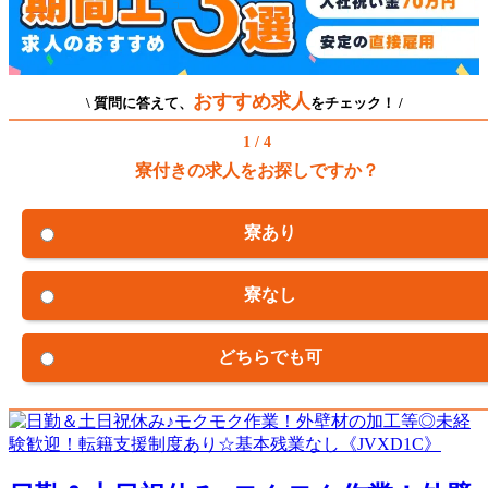
おすすめ求人
\ 質問に答えて、
をチェック！ /
1 / 4
寮付きの求人をお探しですか？
寮あり
寮なし
どちらでも可