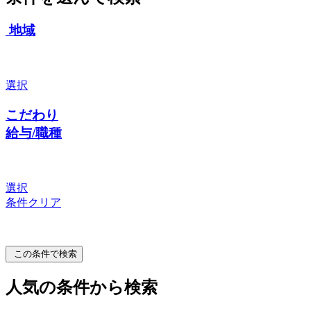
地域
選択
こだわり
給与/職種
選択
条件クリア
この条件で検索
人気の条件から検索