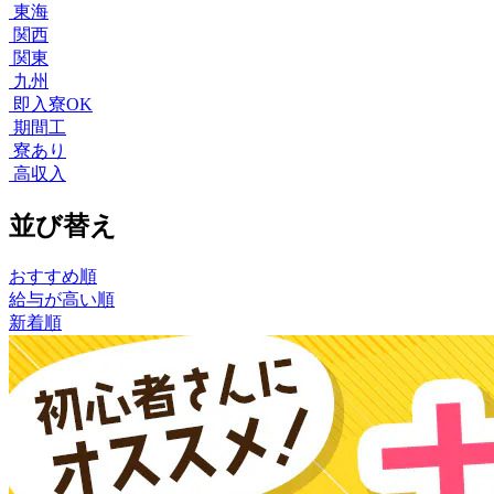
東海
関西
関東
九州
即入寮OK
期間工
寮あり
高収入
並び替え
おすすめ順
給与が高い順
新着順