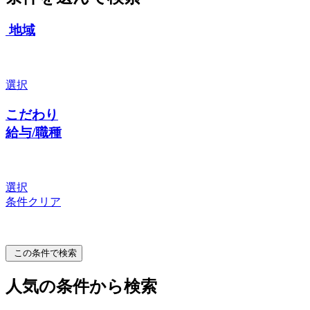
地域
選択
こだわり
給与/職種
選択
条件クリア
この条件で検索
人気の条件から検索