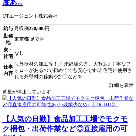
度あ...
UTエージェント株式会社
給与
月収例
270,000
円
勤務
東京都 足立区
地
寮・
なし
社宅
＼外壁材の加工等！／ 未経験の方、大歓迎♪ 丁寧なフ
仕事
ォローがあるので初めてでも安心です◎ 住宅に使用さ
内容
れる外壁材の移動や加工などを...
詳細を表示
募集が停止しています
【人気の日勤】食品加工工場でモクモ
ク梱包・出荷作業など◎直接雇用の可