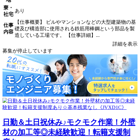
寮・
あり
社宅
【仕事概要】 ビルやマンションなどの大型建築物の基
仕事
礎及び構造部に使用される鉄筋用棒鋼という部品を製
内容
造している工場です。 【仕事詳細】...
詳細を表示
募集が停止しています
日勤＆土日祝休み♪モクモク作業！外壁
材の加工等◎未経験歓迎！転籍支援制