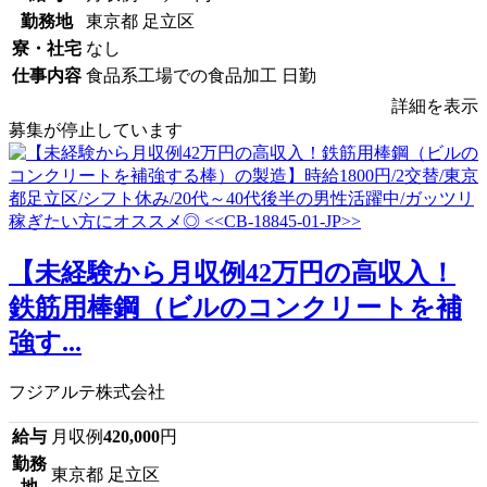
勤務地
東京都 足立区
寮・社宅
なし
仕事内容
食品系工場での食品加工 日勤
詳細を表示
募集が停止しています
【未経験から月収例42万円の高収入！
鉄筋用棒鋼（ビルのコンクリートを補
強す...
フジアルテ株式会社
給与
月収例
420,000
円
勤務
東京都 足立区
地