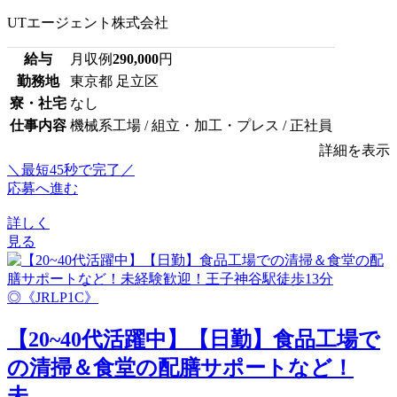
UTエージェント株式会社
給与
月収例
290,000
円
勤務地
東京都 足立区
寮・社宅
なし
仕事内容
機械系工場 / 組立・加工・プレス / 正社員
詳細を表示
＼最短45秒で完了／
応募へ進む
詳しく
見る
【20~40代活躍中】【日勤】食品工場で
の清掃＆食堂の配膳サポートなど！
未...