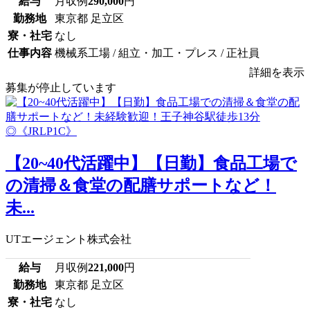
給与
月収例
290,000
円
勤務地
東京都 足立区
寮・社宅
なし
仕事内容
機械系工場 / 組立・加工・プレス / 正社員
詳細を表示
募集が停止しています
【20~40代活躍中】【日勤】食品工場で
の清掃＆食堂の配膳サポートなど！
未...
UTエージェント株式会社
給与
月収例
221,000
円
勤務地
東京都 足立区
寮・社宅
なし