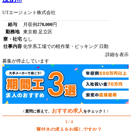
UTエージェント株式会社
給与
月収例
270,000
円
勤務地
東京都 足立区
寮・社宅
なし
仕事内容
化学系工場での軽作業・ピッキング 日勤
詳細を表示
募集が停止しています
おすすめ求人
\ 質問に答えて、
をチェック！ /
1 / 4
寮付きの求人をお探しですか？