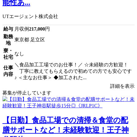
能性あ...
UTエージェント株式会社
給与
月収例
217,000
円
勤務
東京都 足立区
地
寮・
なし
社宅
＼食品加工工場でのお仕事！／ ☆未経験の方歓迎！
仕事
丁寧に教えてもらえるので初めての方でも安心です
内容
♪ ＜主なお仕事＞ ◆加工された...
詳細を表示
募集が停止しています
【日勤】食品工場での清掃＆食堂の配
膳サポートなど！未経験歓迎！王子神