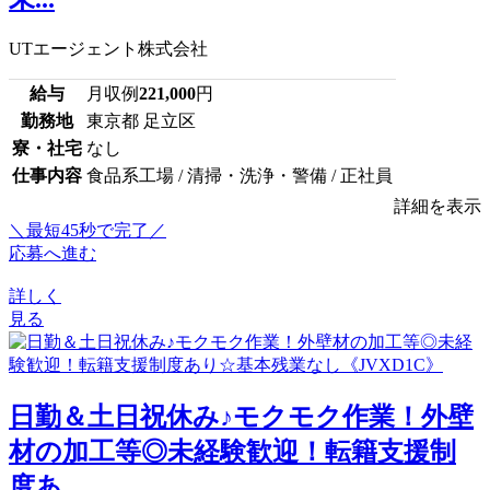
UTエージェント株式会社
給与
月収例
221,000
円
勤務地
東京都 足立区
寮・社宅
なし
仕事内容
食品系工場 / 清掃・洗浄・警備 / 正社員
詳細を表示
＼最短45秒で完了／
応募へ進む
詳しく
見る
日勤＆土日祝休み♪モクモク作業！外壁
材の加工等◎未経験歓迎！転籍支援制
度あ...