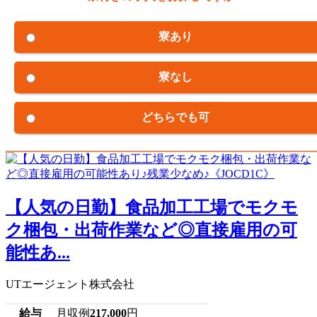
寮あり
寮なし
どちらでも可
【人気の日勤】食品加工工場でモクモ
ク梱包・出荷作業など◎直接雇用の可
能性あ...
UTエージェント株式会社
給与
月収例
217,000
円