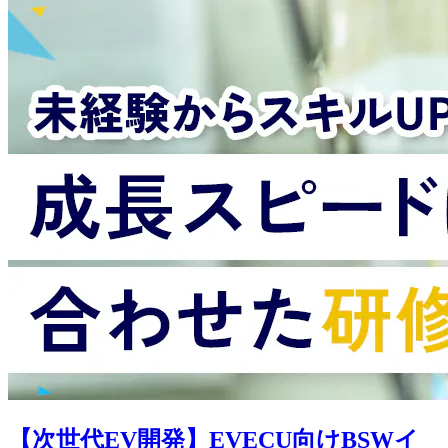
【次世代EV開発】EVECU向けBSWイ