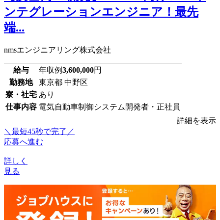
ンテグレーションエンジニア！最先
端...
nmsエンジニアリング株式会社
給与
年収例
3,600,000
円
勤務地
東京都 中野区
寮・社宅
あり
仕事内容
電気自動車制御システム開発者・正社員
詳細を表示
＼最短45秒で完了／
応募へ進む
詳しく
見る