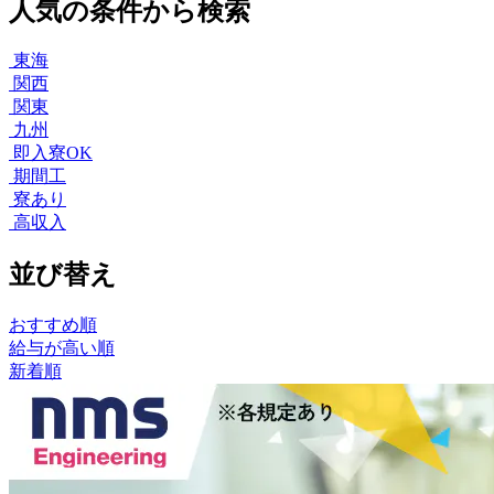
人気の条件から検索
東海
関西
関東
九州
即入寮OK
期間工
寮あり
高収入
並び替え
おすすめ順
給与が高い順
新着順